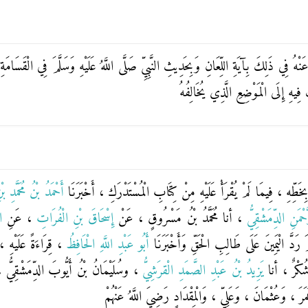
َنْهُ فِي ذَلِكَ بِآيَةِ اللِّعَانِ وَبِحَدِيثِ النَّبِيِّ صَلَّى اللَّهُ عَلَيْهِ وَسَلَّمَ فِي الْقَسَامَ
فِيهِ إِلَى الْمَوْضِعِ الَّذِي يُخَالِفُهُ
 بِخَطِّهِ ، فِيمَا لَمْ يُقْرَأْ عَلَيْهِ مِنْ كِتَابِ الْمُسْتَدْرَكِ ، أَخْبَرَنَا
أَحْمَدُ بْنُ مُحَمَّدِ ب
َحْمَنِ الدِّمَشْقِيُّ
، أنا
مُحَمَّدُ بْنُ مَسْرُوقٍ
، عَنْ
إِسْحَاقَ بْنِ الْفُرَاتِ
، عَنِ
ا
َّمَ رَدَّ الْيَمِينَ عَلَى طَالِبِ الْحَقِّ وَأَخْبَرَنَا
أَبُو عَبْدِ اللَّهِ الْحَافِظُ
، قِرَاءَةً عَلَيْهِ
 شُكْرٌ
، أنا
يَزِيدُ بْنُ عَبْدِ الصَّمَدِ الْقرَشِيُّ
،
وسُلَيْمَانُ بْنُ أَيُّوبَ الدِّمَشْقِيُّ
،
مَرَ ، وَعُثْمَانَ ، وَعَلِيٍّ ، وَالْمِقْدَادٍ رَضِيَ اللَّهُ عَنْهُمْ