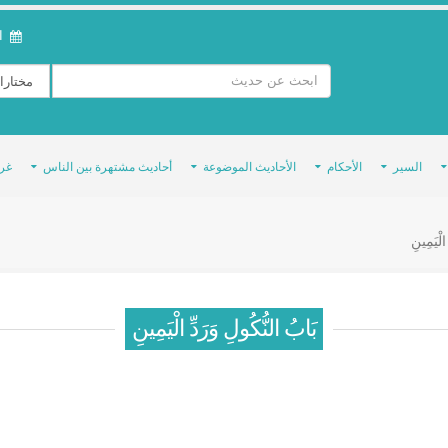
ال
السير
الأحكام
الأحاديث الموضوعة
أحاديث مشتهرة بين الناس
غر
الْيَمِينِ
بَابُ النُّكُولِ وَرَدِّ الْيَمِينِ