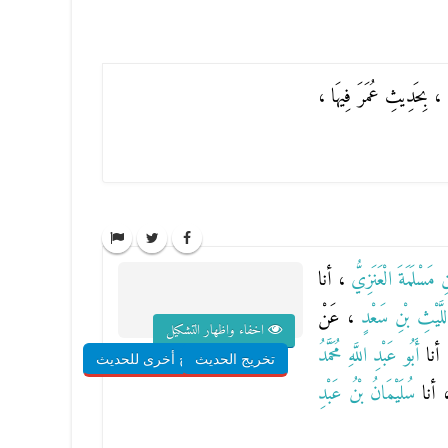
ةِ ، بِحَدِيثِ عُمَرَ فِيهَا ،
ْنِ مَسْلَمَةَ الْعَنَزِيُّ
، أنا
للَّيْثِ بْنِ سَعْدٍ
، عَنْ
اخفاء واظهار التشكيل
 ، أنا
أَبُو عَبْدِ اللَّهِ مُحَمَّدُ
تخريج الحديث
شروح أخرى للحديث
 أنا
سُلَيْمَانُ بْنُ عَبْدِ