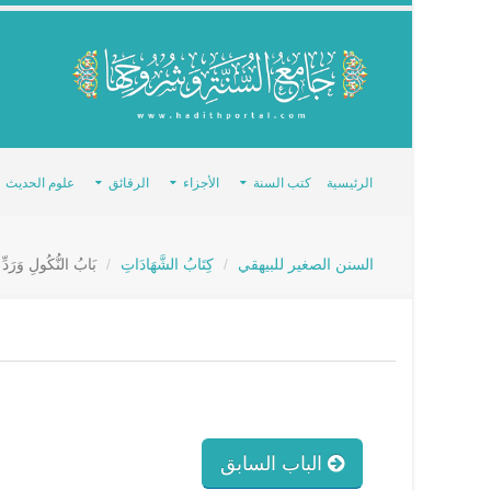
الرئيسية
كتب السنة
الأجزاء
الرقائق
علوم الحديث
السنن الصغير للبيهقي
كِتَابُ الشَّهَادَاتِ
بَابُ النُّكُولِ وَرَدِّ 
الباب السابق