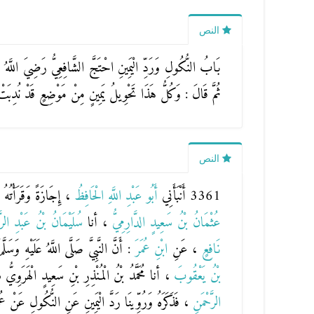
النص
بَابُ النُّكُولِ وَرَدِّ الْيَمِينِ احْتَجَّ الشَّافِعِيُّ رَضِيَ اللَّهُ ع
ثُمَّ قَالَ : وَكُلُّ هَذَا تَحْوِيلُ يَمِينٍ مِنْ مَوْضِعٍ قَدْ نُدِبَتْ 
النص
3361 أَنْبَأَنِي
أَبُو عَبْدِ اللَّهِ الْحَافِظُ
، إِجَازَةً وَقَرَأْتُهُ
عُثْمَانُ بْنُ سَعِيدٍ الدَّارِمِيُّ
، أنا
سُلَيْمَانُ بْنُ عَبْدِ الرّ
نَافِعٍ
، عَنِ
ابْنِ عُمَرَ
: أَنَّ النَّبِيَّ صَلَّى اللَّهُ عَلَيْهِ وَسَل
بْنُ يَعْقُوبَ
، أنا
مُحَمَّدُ بْنُ الْمُنْذِرِ بْنِ سَعِيدٍ الْهَرَوِيُّ
الرَّحْمَنِ
، فَذَكَرَهُ وَرُوِّينَا رَدَّ الْيَمِينِ عَنِ النُّكُولِ عَنْ عُ