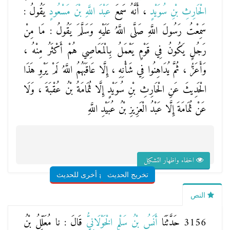
الْحَارِثِ بْنِ سُوَيْدٍ
، أَنَّهُ سَمِعَ
عَبْدَ اللَّهِ بْنَ مَسْعُودٍ
يَقُولُ :
سَمِعْتُ رَسُولَ اللَّهِ صَلَّى اللَّهُ عَلَيْهِ وَسَلَّمَ يَقُولُ : مَا مِنْ
رَجُلٍ يَكُونُ فِي قَوْمٍ يَعْمَلُ بِالْمَعَاصِي هُمْ أَكْثَرُ مِنْهُ ،
وَأَعَزُّ ، ثُمَّ يُدَاهِنُوا فِي شَأْنِهِ ، إِلَّا عَاقَبَهُمُ اللَّهُ لَمْ يَرْوِ هَذَا
الْحَدِيثَ عَنِ الْحَارِثِ بْنِ سُوَيْدٍ إِلَّا ثُمَامَةُ بْنُ عُقْبَةَ ، وَلَا
عَنْ ثُمَامَةَ إِلَّا عَبْدُ الْعَزِيزِ بْنُ عُبَيْدِ اللَّهِ
اخفاء واظهار التشكيل
تخريج الحديث
شروح أخرى للحديث
النص
3156 حَدَّثَنَا
أَنَسُ بْنُ سَلْمٍ الْخَوْلَانِيُّ
قَالَ : نا
مُعَلِّلُ بْنُ