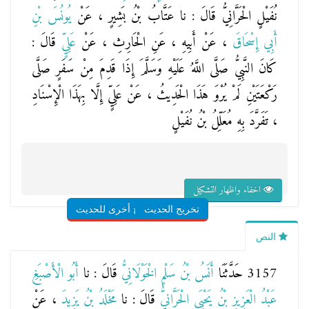
نُفَيْلٍ الْحَرَّانِيُّ
قَالَ : نا
عَتَّابُ بْنُ بَشِيرٍ
، عَنْ
يُونُسَ بْنِ
أَبِي إِسْحَاقَ
، عَنْ
أَبِيهِ
، عَنِ
الْحَارِثِ
، عَنْ
عَلِيٍّ
قَالَ :
كَانَ النَّبِيُّ صَلَّى اللَّهُ عَلَيْهِ وَسَلَّمَ إِذَا قَدِمَ مِنْ سَفَرٍ صَلَّى
رَكْعَتَيْنِ لَمْ يُرْوَ هَذَا الْحَدِيثُ ، عَنْ عَلِيٍّ إِلَّا بِهَذَا الْإِسْنَادِ
، تَفَرَّدَ بِهِ مُعَلِّلُ بْنُ نُفَيْلٍ
اخفاء واظهار التشكيل
تخريج الحديث
شروح أخرى للحديث
النص
3157 حَدَّثَنَا
أَنَسُ بْنُ سَلْمٍ الْخَوْلَانِيُّ
قَالَ : نا
أَبُو الْأَصْبَغِ
عَبْدُ الْعَزِيزِ بْنُ يَحْيَى الْحَرَّانِيُّ
قَالَ : نا
مَخْلَدُ بْنُ يَزِيدَ
، عَنْ