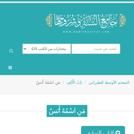
المعجم الأوسط للطبراني
بَابُ الْأَلِفِ
مَنِ اسْمُهُ أَنَسٌ
مَنِ اسْمُهُ أَنَسٌ
الباب السابق