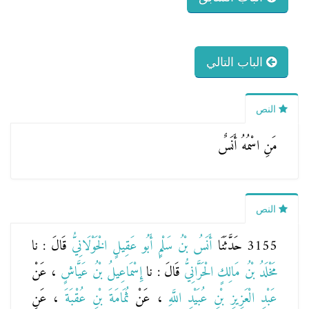
الباب التالي
النص
مَنِ اسْمُهُ أَنَسٌ
النص
3155 حَدَّثَنَا
أَنَسُ بْنُ سَلْمٍ أَبُو عَقِيلٍ الْخَوْلَانِيُّ
قَالَ : نا
مَخْلَدُ بْنُ مَالِكٍ الْحَرَّانِيُّ
قَالَ : نا
إِسْمَاعِيلُ بْنُ عَيَّاشٍ
، عَنْ
عَبْدِ الْعَزِيزِ بْنِ عُبَيْدِ اللَّهِ
، عَنْ
ثُمَامَةَ بْنِ عُقْبَةَ
، عَنِ