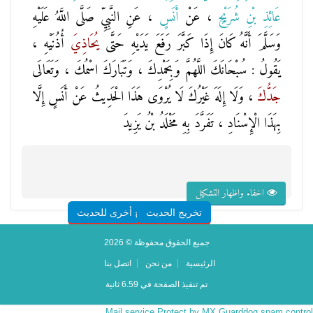
عَائِذِ بْنِ شُرَيْحٍ
، عَنْ
أَنَسٍ
، عَنِ النَّبِيِّ صَلَّى اللَّهُ عَلَيْهِ
وَسَلَّمَ أَنَّهُ كَانَ إِذَا كَبَّرَ رَفَعَ يَدَيْهِ حَتَّى
يُحَاذِيَ
أُذُنَيْهِ ،
يَقُولُ : سُبْحَانَكَ اللَّهُمَّ وَبِحَمْدِكَ ، وَتَبَارَكَ اسْمُكَ ، وَتَعَالَى
جَدُّكَ
، وَلَا إِلَهَ غَيْرُكَ لَا يُرْوَى هَذَا الْحَدِيثُ عَنْ أَنَسٍ إِلَّا
بِهَذَا الْإِسْنَادِ ، تَفَرَّدَ بِهِ مَخْلَدُ بْنُ يَزِيدَ
اخفاء واظهار التشكيل
تخريج الحديث
شروح أخرى للحديث
جميع الحقوق محفوظة © 2026
الرئيسية
من نحن
اتصل بنا
تم تنفيذ الصفحة في 6.59 ثانية
Mail service Protect by MX Guarddog spam control