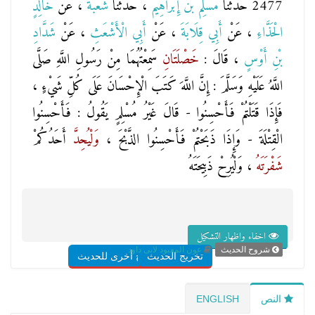
2477 حَدَّثَنَا
مُسْلِمُ بْنُ إِبْرَاهِيمَ
، حَدَّثَنَا
شُعْبَةُ
، عَنْ
خَالِدٍ
الْحَذَّاءِ
، عَنْ
أَبِي قِلَابَةَ
، عَنْ
أَبِي الْأَشْعَثِ
، عَنْ
شَدَّادِ
بْنِ أَوْسٍ
، قَالَ :
خَصْلَتَانِ
سَمِعْتُهُمَا مِنْ رَسُولِ اللَّهِ صَلَّى
اللَّهُ عَلَيْهِ وَسَلَّمَ : إِنَّ اللَّهَ كَتَبَ الْإِحْسَانَ عَلَى كُلِّ شَيْءٍ ،
فَإِذَا قَتَلْتُمْ فَأَحْسِنُوا - قَالَ غَيْرُ مُسْلِمٍ يَقُولُ : فَأَحْسِنُوا
الْقِتْلَةَ - وَإِذَا ذَبَحْتُمْ فَأَحْسِنُوا الذَّبْحَ ،
وَلْيُحِدَّ
أَحَدُكُمْ
شَفْرَتَهُ
، وَلْيُرِحْ ذَبِيحَتَهُ
اخفاء واظهار التشكيل
شروح الحديث
عون المعبود لابى داود
تخريج الحديث
شروح أخرى للحديث
النص
ENGLISH