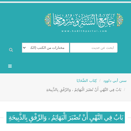
سنن أبي داوود
كِتَاب الضَّحَايَا
بَابٌ فِي النَّهْيِ أَنْ تُصْبَرَ الْبَهَائِمُ ، وَالرِّفْقِ بِالذَّبِيحَةِ
بَابٌ فِي النَّهْيِ أَنْ تُصْبَرَ الْبَهَائِمُ ، وَالرِّفْقِ بِالذَّبِيحَةِ