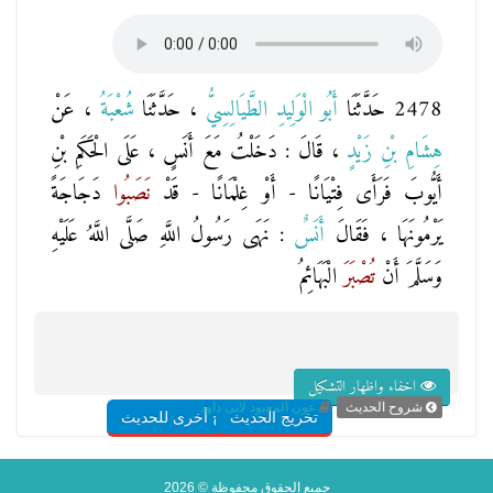
2478 حَدَّثَنَا
أَبُو الْوَلِيدِ الطَّيَالِسِيُّ
، حَدَّثَنَا
شُعْبَةُ
، عَنْ
هِشَامِ بْنِ زَيْدٍ
، قَالَ : دَخَلْتُ مَعَ أَنَسٍ ، عَلَى الْحَكَمِ بْنِ
أَيُّوبَ فَرَأَى فِتْيَانًا - أَوْ غِلْمَانًا - قَدْ
نَصَبُوا
دَجَاجَةً
يَرْمُونَهَا ، فَقَالَ
أَنَسٌ
: نَهَى رَسُولُ اللَّهِ صَلَّى اللَّهُ عَلَيْهِ
وَسَلَّمَ أَنْ
تُصْبَرَ
الْبَهَائِمُ
اخفاء واظهار التشكيل
شروح الحديث
عون المعبود لابى داود
تخريج الحديث
شروح أخرى للحديث
جميع الحقوق محفوظة © 2026