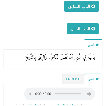
الباب السابق
الباب التالي
النص
بَابٌ فِي النَّهْيِ أَنْ تُصْبَرَ الْبَهَائِمُ ، وَالرِّفْقِ بِالذَّبِيحَةِ
النص
ENGLISH