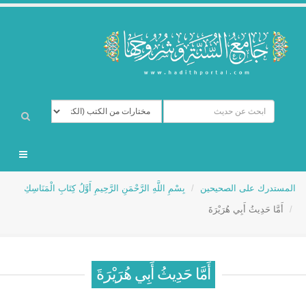
المستدرك على الصحيحين
بِسْمِ اللَّهِ الرَّحْمَنِ الرَّحِيمِ أَوَّلُ كِتَابِ الْمَنَاسِكِ
أَمَّا حَدِيثُ أَبِي هُرَيْرَةَ
أَمَّا حَدِيثُ أَبِي هُرَيْرَةَ