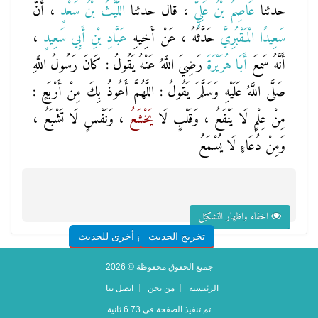
حدثنا
عَاصِمُ بْنُ عَلِيٍّ
، قال حدثنا
اللَّيْثُ بْنُ سَعْدٍ
، أَنَّ
سَعِيدًا الْمَقْبُرِيَّ
حَدَّثَهُ ، عَنْ أَخِيهِ
عَبَّادِ بْنِ أَبِي سَعِيدٍ
،
أَنَّهُ سَمِعَ
أَبَا هُرَيْرَةَ
رَضِيَ اللَّهُ عَنْهُ يَقُولُ : كَانَ رَسُولُ اللَّهِ
صَلَّى اللَّهُ عَلَيْهِ وَسَلَّمَ يَقُولُ : اللَّهُمَّ أَعُوذُ بِكَ مِنْ أَرْبَعٍ :
مِنْ عِلْمٍ لَا يَنْفَعُ ، وَقَلْبٍ لَا
يَخْشَعُ
، وَنَفْسٍ لَا تَشْبَعُ ،
وَمِنْ دُعَاءٍ لَا يُسْمَعُ
اخفاء واظهار التشكيل
تخريج الحديث
شروح أخرى للحديث
جميع الحقوق محفوظة © 2026
الرئيسية
من نحن
اتصل بنا
تم تنفيذ الصفحة في 6.73 ثانية