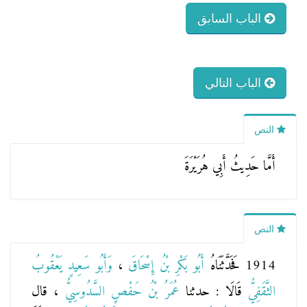
الباب السابق
الباب التالي
النص
أَمَّا حَدِيثُ أَبِي هُرَيْرَةَ
النص
1914 فَحَدَّثَنَاهُ
أَبُو بَكْرِ بْنُ إِسْحَاقَ
،
وَأَبُو سَعِيدٍ يَعْقُوبُ
الثَّقَفِيُّ
قَالَا : حدثنا
عُمَرُ بْنُ حَفْصٍ السَّدُوسِيُّ
، قال