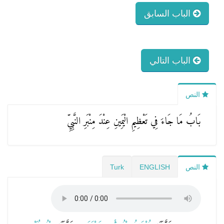
الباب السابق
الباب التالي
النص
بَابُ مَا جَاءَ فِي تَعْظِيمِ الْيَمِينِ عِنْدَ مِنْبَرِ النَّبِيِّ
النص
ENGLISH
Turk