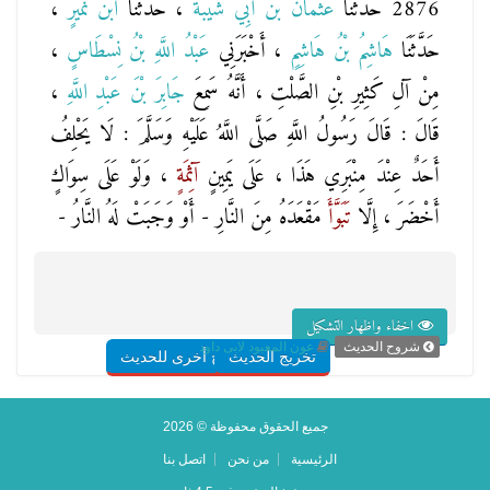
2876 حَدَّثَنَا
عُثْمَانُ بْنُ أَبِي شَيْبَةَ
، حَدَّثَنَا
ابْنُ نُمَيْرٍ
،
حَدَّثَنَا
هَاشِمُ بْنُ هَاشِمٍ
، أَخْبَرَنِي
عَبْدُ اللَّهِ بْنُ نِسْطَاسٍ
،
مِنْ آلِ كَثِيرِ بْنِ الصَّلْتِ ، أَنَّهُ سَمِعَ
جَابِرَ بْنَ عَبْدِ اللَّهِ
،
قَالَ : قَالَ رَسُولُ اللَّهِ صَلَّى اللَّهُ عَلَيْهِ وَسَلَّمَ : لَا يَحْلِفُ
أَحَدٌ عِنْدَ مِنْبَرِي هَذَا ، عَلَى يَمِينٍ
آثِمَةٍ
، وَلَوْ عَلَى سِوَاكٍ
أَخْضَرَ ، إِلَّا
تَبَوَّأَ
مَقْعَدَهُ مِنَ النَّارِ - أَوْ وَجَبَتْ لَهُ النَّارُ -
اخفاء واظهار التشكيل
شروح الحديث
عون المعبود لابى داود
تخريج الحديث
شروح أخرى للحديث
جميع الحقوق محفوظة © 2026
الرئيسية
من نحن
اتصل بنا