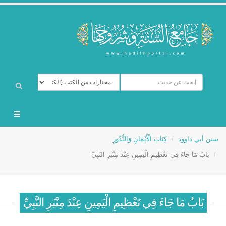
سنن أبي داوود
كِتَاب الْأَيْمَانِ وَالنُّذُورِ
بَابُ مَا جَاءَ فِي تَعْظِيمِ الْيَمِينِ عِنْدَ مِنْبَرِ النَّبِيِّ
بَابُ مَا جَاءَ فِي تَعْظِيمِ الْيَمِينِ عِنْدَ مِنْبَرِ النَّبِيِّ