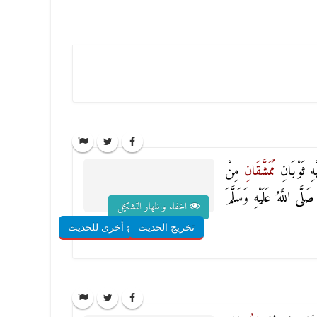
ْهِ ثَوْبَانِ
مُمَشَّقَانِ
مِنْ
َلَّى اللَّهُ عَلَيْهِ وَسَلَّمَ
اخفاء واظهار التشكيل
تخريج الحديث
شروح أخرى للحديث