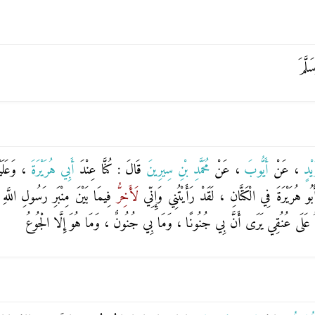
لَّمَ
َيْدٍ
، عَنْ
أَيُّوبَ
، عَنْ
مُحَمَّدِ بْنِ سِيرِينَ
قَالَ : كُنَّا عِنْدَ
أَبِي هُرَيْرَةَ
، وَعَلَي
َبُو هُرَيْرَةَ فِي الْكَتَّانِ ، لَقَدْ رَأَيْتُنِي وَإِنِّي
لَأَخِرُّ
فِيمَا بَيْنَ مِنْبَرِ رَسُولِ اللَّهِ ص
َهُ عَلَى عُنُقِي يَرَى أَنَّ بِي جُنُونًا ، وَمَا بِي جُنُونٌ ، وَمَا هُوَ إِلَّا الْجُوعُ