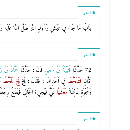
النص
بَابُ مَا جَاءَ فِي عَيْشِ رَسُولِ اللَّهِ صَلَّى اللَّهُ عَلَيْهِ وَسَ
النص
72 حَدَّثَنَا
قُتَيْبَةُ بْنُ سَعِيدٍ
قَالَ : حَدَّثَنَا
حَمَّادُ بْنُ ز
كَتَّانٍ
فَتَمَخَّطَ
فِي أَحَدِهِمَا ، فَقَالَ :
بَخٍ
بَخٍ
يَتَمَخَّطُ
أ
وَحُجْرَةِ عَائِشَةَ
مَغْشِيًّا
عَلَيَّ فَيَجِيءُ الْجَائِي فَيَضَعُ رِجْل
النص