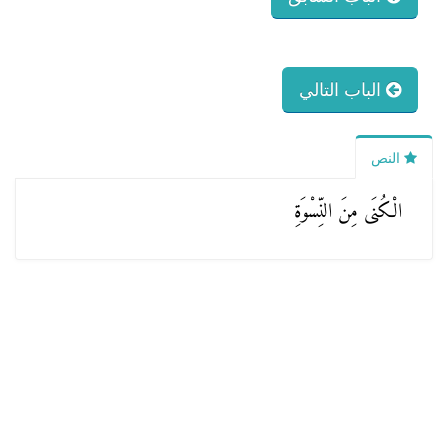
الباب التالي
النص
الْكُنَى مِنَ النِّسْوَةِ