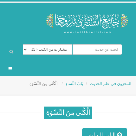
المخزون في علم الحديث
بَابُ النِّسَاءِ
الْكُنَى مِنَ النِّسْوَةِ
الْكُنَى مِنَ النِّسْوَةِ
الباب السابق