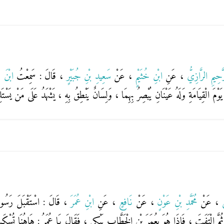
َّحِيمِ الرَّازِيُّ
، عَنِ
ابْنِ خُثَيْمٍ
، عَنْ
سَعِيدِ بْنِ جُبَيْرٍ
، قَالَ : سَمِعْتُ
ابْنَ 
ُ ، يَوْمَ الْقِيَامَةِ وَلَهُ عَيْنَانِ يُبْصِرُ بِهِمَا ، وَلِسَانٌ يَنْطِقُ بِهِ ، يَشْهَدُ عَلَى مَنْ يَسْتَلِ
َى
، عَنْ
مُحَمَّدِ بْنِ عَوْنٍ
، عَنْ
نَافِعٍ
، عَنِ
ابْنِ عُمَرَ
، قَالَ : اسْتَقْبَلَ رَسُولُ ا
 ، ثُمَّ الْتَفَتَ ، فَإِذَا هُوَ بِعُمَرَ بْنِ الْخَطَّابِ يَبْكِي ، فَقَالَ يَا عُمَرُ : هَاهُنَا تُسْ