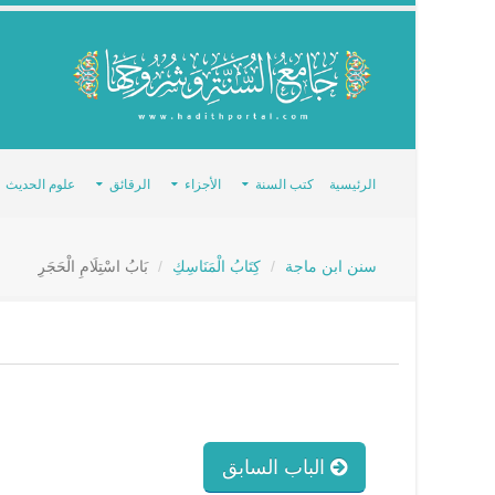
الرئيسية
كتب السنة
الأجزاء
الرقائق
علوم الحديث
سنن ابن ماجة
كِتَابُ الْمَنَاسِكِ
بَابُ اسْتِلَامِ الْحَجَرِ
الباب السابق