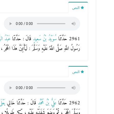
النص
2961 حَدَّثَنَا
سُوَيْدُ بْنُ سَعِيدٍ
قَالَ : حَدَّثَنَا
عَبْدُ الر
رَسُولُ اللَّهِ صَلَّى اللَّهُ عَلَيْهِ وَسَلَّمَ : لَيَأْتِيَنَّ هَذَا الْحَجَر
النص
2962 حَدَّثَنَا
عَلِيُّ بْنُ مُحَمَّدٍ
قَالَ : حَدَّثَنَا خَالِي
يَعْل
وَسَلَّمَ الْحَجَرَ ، ثُمَّ وَضَعَ شَفَتَيْهِ عَلَيْهِ ، يَبْكِي طَوِيلًا