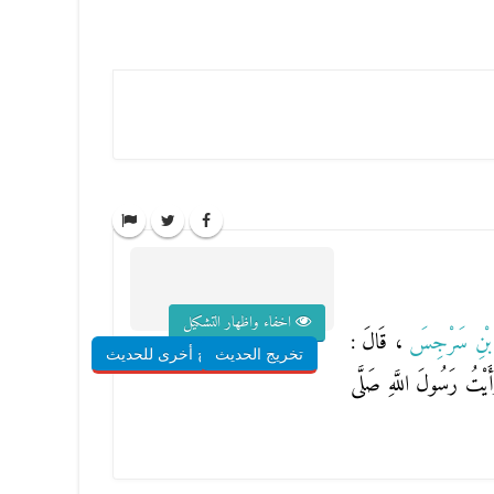
اخفاء واظهار التشكيل
هِ بْنِ سَرْجِسَ
، قَالَ :
تخريج الحديث
شروح أخرى للحديث
رَأَيْتُ رَسُولَ اللَّهِ صَلَّى