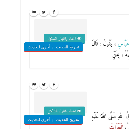
اخفاء واظهار التشكيل
عَبَّاسٍ
، يَقُولُ : قَالَ
تخريج الحديث
شروح أخرى للحديث
مُهُ ، بِحَقٍّ
اخفاء واظهار التشكيل
للَّهِ صَلَّى اللَّهُ عَلَيْهِ
تخريج الحديث
شروح أخرى للحديث
كَبُ
الْعَبَرَاتُ