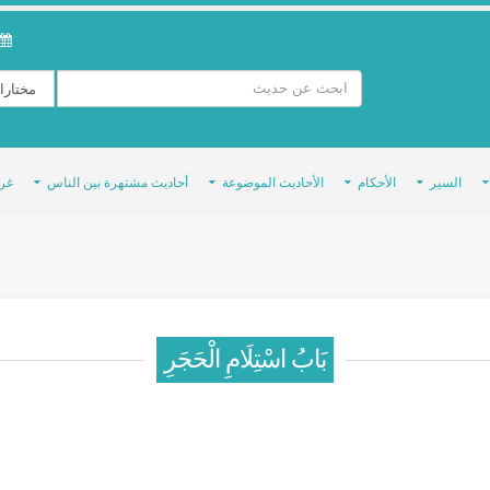
السير
الأحكام
الأحاديث الموضوعة
أحاديث مشتهرة بين الناس
غر
بَابُ اسْتِلَامِ الْحَجَرِ