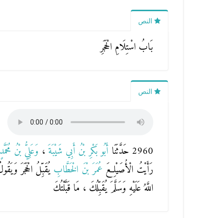
النص
بَابُ اسْتِلَامِ الْحَجَرِ
النص
2960 حَدَّثَنَا
أَبُو بَكْرِ بْنُ أَبِي شَيْبَةَ
،
وَعَلِيُّ بْنُ مُحَمَّد
رَأَيْتُ الْأُصَيْلِعَ
عُمَرَ بْنَ الْخَطَّابِ
يُقَبِّلُ الْحَجَرَ وَيَقُ
اللَّهُ عَلَيْهِ وَسَلَّمَ يُقَبِّلُكَ ، مَا قَبَّلْتُكَ