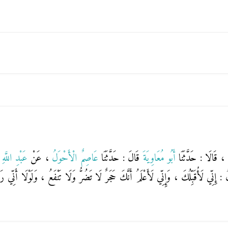
ٍ
، قَالَا : حَدَّثَنَا
أَبُو مُعَاوِيَةَ
قَالَ : حَدَّثَنَا
عَاصِمٌ الْأَحْوَلُ
، عَنْ
عَبْدِ اللَّ
ولُ : إِنِّي لَأُقَبِّلُكَ ، وَإِنِّي لَأَعْلَمُ أَنَّكَ حَجَرٌ لَا تَضُرُّ وَلَا تَنْفَعُ ، وَلَوْلَا أَنِّي 