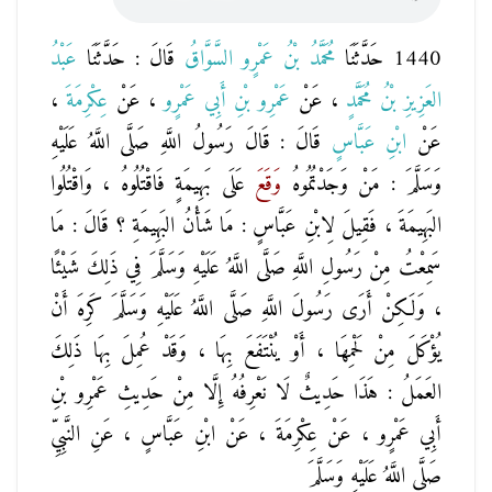
1440 حَدَّثَنَا
مُحَمَّدُ بْنُ عَمْرٍو السَّوَّاقُ
قَالَ : حَدَّثَنَا
عَبْدُ
العَزِيزِ بْنُ مُحَمَّدٍ
، عَنْ
عَمْرِو بْنِ أَبِي عَمْرٍو
، عَنْ
عِكْرِمَةَ
،
عَنْ
ابْنِ عَبَّاسٍ
قَالَ : قَالَ رَسُولُ اللَّهِ صَلَّى اللَّهُ عَلَيْهِ
وَسَلَّمَ : مَنْ وَجَدْتُمُوهُ
وَقَعَ
عَلَى بَهِيمَةٍ فَاقْتُلُوهُ ، وَاقْتُلُوا
البَهِيمَةَ ، فَقِيلَ لِابْنِ عَبَّاسٍ : مَا شَأْنُ البَهِيمَةِ ؟ قَالَ : مَا
سَمِعْتُ مِنْ رَسُولِ اللَّهِ صَلَّى اللَّهُ عَلَيْهِ وَسَلَّمَ فِي ذَلِكَ شَيْئًا
، وَلَكِنْ أَرَى رَسُولَ اللَّهِ صَلَّى اللَّهُ عَلَيْهِ وَسَلَّمَ كَرِهَ أَنْ
يُؤْكَلَ مِنْ لَحْمِهَا ، أَوْ يُنْتَفَعَ بِهَا ، وَقَدْ عُمِلَ بِهَا ذَلِكَ
العَمَلُ : هَذَا حَدِيثٌ لَا نَعْرِفُهُ إِلَّا مِنْ حَدِيثِ عَمْرِو بْنِ
أَبِي عَمْرٍو ، عَنْ عِكْرِمَةَ ، عَنْ ابْنِ عَبَّاسٍ ، عَنِ النَّبِيِّ
صَلَّى اللَّهُ عَلَيْهِ وَسَلَّمَ