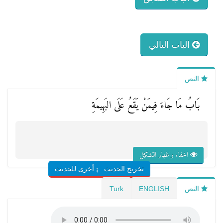
الباب التالي
النص
بَابُ مَا جَاءَ فِيمَنْ يَقَعُ عَلَى البَهِيمَةِ
اخفاء واظهار التشكيل
تخريج الحديث
شروح أخرى للحديث
النص
ENGLISH
Turk