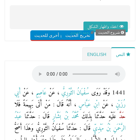
اخفاء واظهار التشكيل
شروح الحديث
تحفة الاحوذي
تخريج الحديث
شروح أخرى للحديث
النص
ENGLISH
1441 وَقَدْ رَوَى
سُفْيَانُ الثَّوْرِيُّ
، عَنْ
عَاصِمٍ
، عَنْ
أَبِي
رُزَيْنٍ
، عَنْ
ابْنِ عَبَّاسٍ
، أَنَّهُ قَالَ : مَنْ أَتَى بَهِيمَةً فَلَا
حَدَّ
عَلَيْهِ حَدَّثَنَا بِذَلِكَ
مُحَمَّدُ بْنُ بَشَّارٍ
قَالَ : حَدَّثَنَا
عَبْدُ
الرَّحْمَنِ بْنُ مَهْدِيٍّ
قَالَ : حَدَّثَنَا سُفْيَانُ الثَّوْرِيُّ وَهَذَا أَصَحُّ