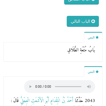
الباب التالي
النص
بَابُ مُتْعَةِ الطَّلَاقِ
النص
2043 حَدَّثَنَا
أَحْمَدُ بْنُ الْمِقْدَامِ أَبُو الْأَشْعَثِ الْعِجْلِيُّ
قَالَ :