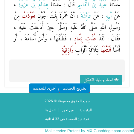
حَدَّثَنَا
عُبَيْدُ بْنُ الْقَاسِمِ
قَالَ : حَدَّثَنَا
هِشَامُ بْنُ عُرْوَةَ
،
عَنْ
أَبِيهِ
، عَنْ
عَائِشَةَ
، أَنَّ عَمْرَةَ بِنْتَ الْجَوْنِ
تَعَوَّذَتْ
مِنْ
رَسُولِ اللَّهِ صَلَّى اللَّهُ عَلَيْهِ وَسَلَّمَ حِينَ أُدْخِلَتْ عَلَيْهِ ،
فَقَالَ : لَقَدْ
عُذْتِ
بِمُعَاذٍ
، فَطَلَّقَهَا ، وَأَمَرَ أُسَامَةَ ، أَوْ
أَنَسًا
فَمَتَّعَهَا
بِثَلَاثَةِ أَثْوَابٍ
رَازِقِيَّةٍ
اخفاء واظهار التشكيل
تخريج الحديث
شروح أخرى للحديث
جميع الحقوق محفوظة © 2026
الرئيسية
من نحن
اتصل بنا
تم تنفيذ الصفحة في 4.33 ثانية
Mail service Protect by MX Guarddog spam control