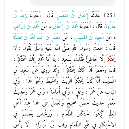
1251 حَدَّثَنَا
إِسْحَاقُ بْنُ مَنْصُورٍ
قَالَ : أَخْبَرَنَا
يَزِيدُ بْنُ
هَارُونَ
قَالَ : أَخْبَرَنَا
مُحَمَّدُ بْنُ إِسْحَاقَ
، عَنْ
مُحَمَّدِ بْنِ إِبْرَاهِيمَ
، عَنْ
سَعِيدِ بْنِ المُسَيِّبِ
، عَنْ
مَعْمَرِ بْنِ عَبْدِ اللَّهِ بْنِ نَضْلَةَ
قَالَ : سَمِعْتُ رَسُولَ اللَّهِ صَلَّى اللَّهُ عَلَيْهِ وَسَلَّمَ يَقُولُ : لَا
يَحْتَكِرُ
إِلَّا خَاطِئٌ فَقُلْتُ لِسَعِيدٍ : يَا أَبَا مُحَمَّدٍ إِنَّكَ تَحْتَكِرُ ،
قَالَ وَمَعْمَرٌ قَدْ كَانَ يَحْتَكِرُ : وَإِنَّمَا رُوِيَ عَنْ سَعِيدِ بْنِ
المُسَيِّبِ أَنَّهُ كَانَ يَحْتَكِرُ الزَّيْتَ وَالْخَبَطَ وَنَحْوَ هَذَا : وَفِي
البَابِ عَنْ عُمَرَ ، وَعَلِيٍّ ، وَأَبِي أُمَامَةَ ، وَابْنِ عُمَرَ وَحَدِيثُ
مَعْمَرٍ حَدِيثٌ حَسَنٌ صَحِيحٌ وَالعَمَلُ عَلَى هَذَا عِنْدَ أَهْلِ
العِلْمِ كَرِهُوا احْتِكَارَ الطَّعَامِ ، وَرَخَّصَ بَعْضُهُمْ فِي
الِاحْتِكَارِ فِي غَيْرِ الطَّعَامِ وقَالَ ابْنُ المُبَارَكِ : لَا بَأْسَ