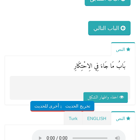
الباب التالي
النص
بَابُ مَا جَاءَ فِي الِاحْتِكَارِ
اخفاء واظهار التشكيل
تخريج الحديث
شروح أخرى للحديث
النص
ENGLISH
Turk