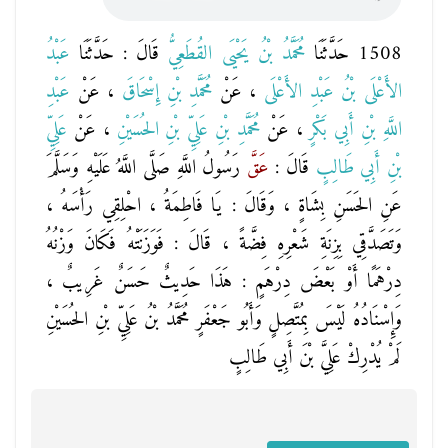
1508 حَدَّثَنَا
مُحَمَّدُ بْنُ يَحْيَى القُطَعِيُّ
قَالَ : حَدَّثَنَا
عَبْدُ
الأَعْلَى بْنُ عَبْدِ الأَعْلَى
، عَنْ
مُحَمَّدِ بْنِ إِسْحَاقَ
، عَنْ
عَبْدِ
اللَّهِ بْنِ أَبِي بَكْرٍ
، عَنْ
مُحَمَّدِ بْنِ عَلِيِّ بْنِ الحُسَيْنِ
، عَنْ
عَلِيِّ
بْنِ أَبِي طَالِبٍ
قَالَ :
عَقَّ
رَسُولُ اللَّهِ صَلَّى اللَّهُ عَلَيْهِ وَسَلَّمَ
عَنِ الحَسَنِ بِشَاةٍ ، وَقَالَ : يَا فَاطِمَةُ ، احْلِقِي رَأْسَهُ ،
وَتَصَدَّقِي بِزِنَةِ شَعْرِهِ فِضَّةً ، قَالَ : فَوَزَنَتْهُ فَكَانَ وَزْنُهُ
دِرْهَمًا أَوْ بَعْضَ دِرْهَمٍ : هَذَا حَدِيثٌ حَسَنٌ غَرِيبٌ ،
وَإِسْنَادُهُ لَيْسَ بِمُتَّصِلٍ وَأَبُو جَعْفَرٍ مُحَمَّدُ بْنُ عَلِيِّ بْنِ الحُسَيْنِ
لَمْ يُدْرِكْ عَلِيَّ بْنَ أَبِي طَالِبٍ