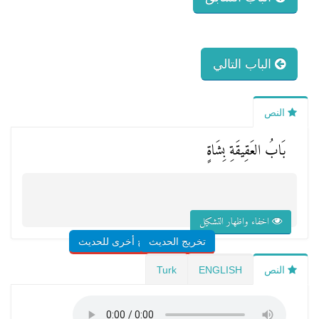
الباب التالي
النص
بَابُ العَقِيقَةِ بِشَاةٍ
اخفاء واظهار التشكيل
تخريج الحديث
شروح أخرى للحديث
النص
ENGLISH
Turk