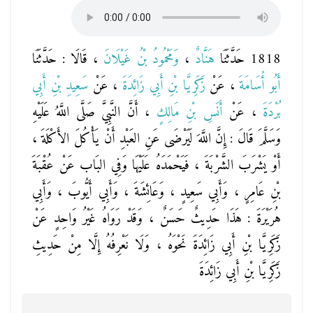
1818 حَدَّثَنَا
هَنَّادٌ
،
وَمَحْمُودُ بْنُ غَيْلَانَ
، قَالَا : حَدَّثَنَا
أَبُو أُسَامَةَ
، عَنْ
زَكَرِيَّا بْنِ أَبِي زَائِدَةَ
، عَنْ
سَعِيدِ بْنِ أَبِي
بُرْدَةَ
، عَنْ
أَنَسِ بْنِ مَالِكٍ
، أَنَّ النَّبِيَّ صَلَّى اللَّهُ عَلَيْهِ
وَسَلَّمَ قَالَ : إِنَّ اللَّهَ لَيَرْضَى عَنِ العَبْدِ أَنْ يَأْكُلَ الأَكْلَةَ ،
أَوْ يَشْرَبَ الشَّرْبَةَ ، فَيَحْمَدَهُ عَلَيْهَا وَفِي البَاب عَنْ عُقْبَةَ
بْنِ عَامِرٍ ، وَأَبِي سَعِيدٍ ، وَعَائِشَةَ ، وَأَبِي أَيُّوبَ ، وَأَبِي
هُرَيْرَةَ : هَذَا حَدِيثٌ حَسَنٌ ، وَقَدْ رَوَاهُ غَيْرُ وَاحِدٍ عَنْ
زَكَرِيَّا بْنِ أَبِي زَائِدَةَ نَحْوَهُ ، وَلَا نَعْرِفُهُ إِلَّا مِنْ حَدِيثِ
زَكَرِيَّا بْنِ أَبِي زَائِدَةَ