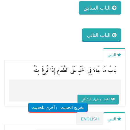
الباب السابق
الباب التالي
النص
بَابُ مَا جَاءَ فِي الحَمْدِ عَلَى الطَّعَامِ إِذَا فُرِغَ مِنْهُ
اخفاء واظهار التشكيل
تخريج الحديث
شروح أخرى للحديث
النص
ENGLISH