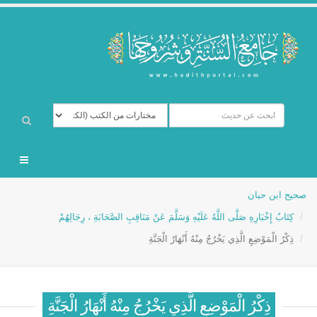
صحيح ابن حبان
كِتَابُ إِخْبَارِهِ صَلَّى اللَّهُ عَلَيْهِ وَسَلَّمَ عَنْ مَنَاقِبِ الصَّحَابَةِ ، رِجَالِهُمْ
ذِكْرُ الْمَوْضِعِ الَّذِي يَخْرُجُ مِنْهُ أَنْهَارُ الْجَنَّةِ
ذِكْرُ الْمَوْضِعِ الَّذِي يَخْرُجُ مِنْهُ أَنْهَارُ الْجَنَّةِ