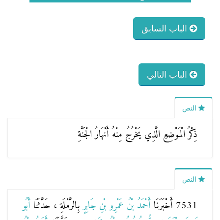
الباب السابق
الباب التالي
النص
ذِكْرُ الْمَوْضِعِ الَّذِي يَخْرُجُ مِنْهُ أَنْهَارُ الْجَنَّةِ
النص
7531 أَخْبَرَنَا
أَحْمَدُ بْنُ عَمْرِو بْنِ جَابِرٍ
بِالرَّمْلَةِ ، حَدَّثَنَا
أَبُو