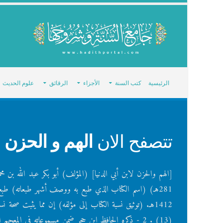
الرئيسية
كتب السنة
الأجزاء
الرقائق
علوم الحديث
تتصفح الان
الهم و الحزن ل
281هـ) (اسم الكتاب الذي طبع به ووصف أشهر طبعاته) طبع 