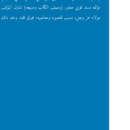
مؤلفه بسند قوي معتبر. (وصف الكتاب ومنهجه) تناول المؤلف
مولاه عز وجل؛ بسبب تقصيره ومعاصيه، فيرق قلبه, وعند ذلك ته