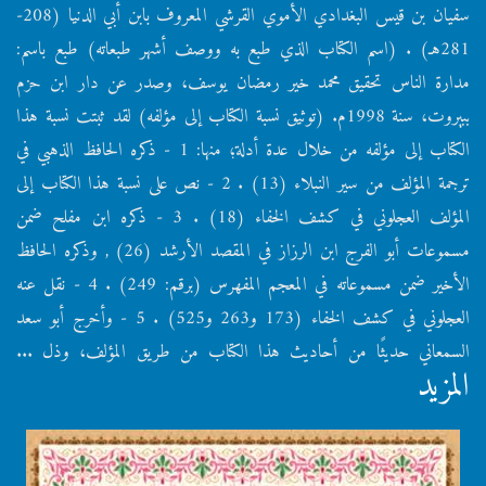
سفيان بن قيس البغدادي الأموي القرشي المعروف بابن أبي الدنيا (208-
281هـ) . (اسم الكتاب الذي طبع به ووصف أشهر طبعاته) طبع باسم:
مدارة الناس تحقيق محمد خير رمضان يوسف، وصدر عن دار ابن حزم
ببيروت، سنة 1998م. (توثيق نسبة الكتاب إلى مؤلفه) لقد ثبتت نسبة هذا
الكتاب إلى مؤلفه من خلال عدة أدلة؛ منها: 1 - ذكره الحافظ الذهبي في
ترجمة المؤلف من سير النبلاء (13) . 2 - نص على نسبة هذا الكتاب إلى
المؤلف العجلوني في كشف الخفاء (18) . 3 - ذكره ابن مفلح ضمن
مسموعات أبو الفرج ابن الرزاز في المقصد الأرشد (26) , وذكره الحافظ
الأخير ضمن مسموعاته في المعجم المفهرس (برقم: 249) . 4 - نقل عنه
العجلوني في كشف الخفاء (173 و263 و525) . 5 - وأخرج أبو سعد
السمعاني حديثًا من أحاديث هذا الكتاب من طريق المؤلف، وذل ...
المزيد