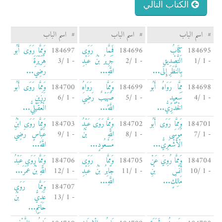
الكتاب التالي
#
اسم الباب
#
اسم الباب
#
اسم الباب
184695
كِتَابُ
184696
فَمِمَّا رَوَى
184697
وَمِمَّا رَوَى أَبُو
- 1 /1
التَّصْدِيقِ
- 1 /2
جَرِيرُ بْنُ عَبْدِ
- 1 /3
هُرَيْرَةَ
بِالنَّظَرِ إِلَى...
اللَّهِ...
رَضِيَ...
184698
مِمَّا رَوَاهُ أَبُو
184699
وَمِمَّا رَوَاهُ
184700
وَمِمَّا رَوَى أَبُو
- 1 /4
سَعِيدٍ
- 1 /5
صُهَيْبٌ رَضِيَ
- 1 /6
رَزِينٍ
الْخُدْرِيُّ...
اللَّهُ...
الْعُقَيْلِيُّ...
184701
وَمِمَّا رَوَى أَبُو
184702
وَمِمَّا رَوَى عَبْدُ
184703
وَمِمَّا رَوَى ابْنُ
- 1 /7
مُوسَى
- 1 /8
اللَّهِ بْنُ
- 1 /9
عَبَّاسٍ رَضِيَ
الْأَشْعَرِيُّ...
مَسْعُودٍ...
اللَّهُ...
184704
وَمِمَّا رُوِيَ عَنْ
184705
وَمِمَّا رَوَى
184706
وَمِمَّا رَوَى عَبْدُ
- 1 /10
أَنَسِ بْنِ
- 1 /11
جَابِرُ بْنُ عَبْدِ
- 1 /12
اللَّهِ بْنُ عُمَرَ...
مَالِكٍ...
اللَّهِ...
184707
وَمِمَّا رَوَى
- 1 /13
عَدِيُّ بْنُ
حَاتِمٍ...