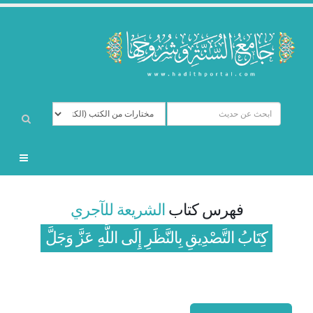
فهرس كتاب
الشريعة للآجري
كِتَابُ التَّصْدِيقِ بِالنَّظَرِ إِلَى اللَّهِ عَزَّ وَجَلَّ