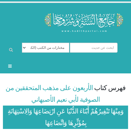
فهرس كتاب
الأربعون على مذهب المتحققين من
الصوفية لأبي نعيم الأصبهاني
وَمِنْهَا تَنْفِيرُهُمْ أَبْنَاءَ الدُّنْيَا عَنِ ارْتِضَاعِهَا وَالِاسْتِهَانَةِ
بِمُؤَثِّرِهَا وَاتِّضَاعِهَا