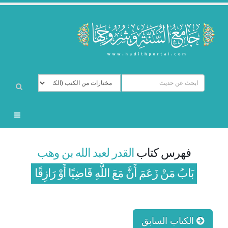
فهرس كتاب
القدر لعبد الله بن وهب
بَابُ مَنْ زَعَمَ أَنَّ مَعَ اللَّهِ قَاضِيًا أَوْ رَازِقًا
الكتاب السابق