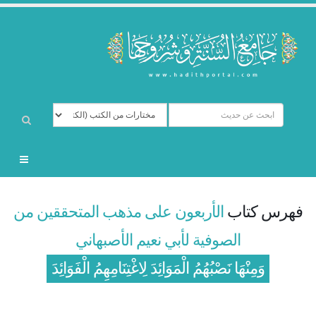
فهرس كتاب
الأربعون على مذهب المتحققين من
الصوفية لأبي نعيم الأصبهاني
وَمِنْهَا نَصْبُهُمُ الْمَوَائِدَ لِاغْتِنَامِهِمُ الْفَوَائِدَ