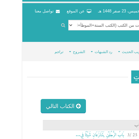
س، 23 صفر 1448 هـ
عن الموقع
تواصل معنا
يب الحديث
رد الشبهات
الشروح
تراجم
اتِ
الكتاب التالي
اب
بَابُ الرَّجُلَيْنِ يَتَنَازَعَانِ شَيْئًا فِي...