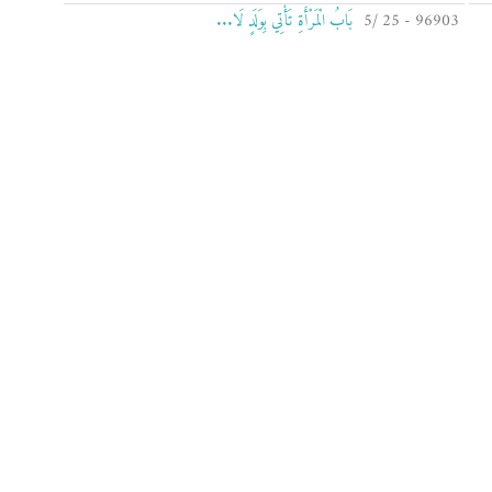
96903 - 25 /5
بَابُ الْمَرْأَةِ تَأْتِي بِوَلَدٍ لَا...