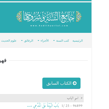
الرئيسية
كتب السنة
الأجزاء
الرقائق
علوم الحديث
فهر
الكتاب السابق
#
اسم الباب
96899 - 25 /1
بَابُ الْبَيِّنَةُ عَلَى الْمُدَّعِي ،...