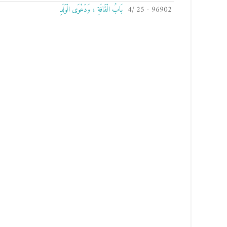
96902 - 25 /4
بَابُ الْقَافَةِ ، وَدَعْوَى الْوَلَدِ