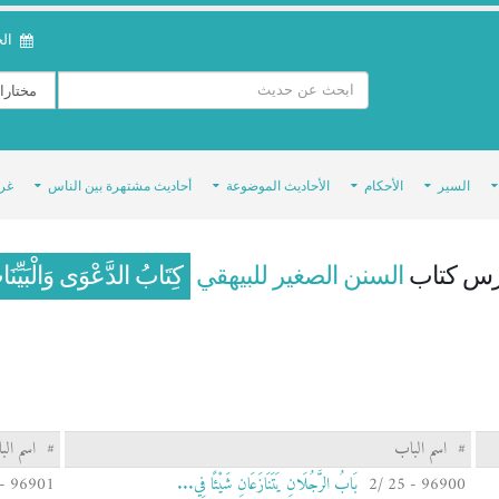
الخمي
السير
الأحكام
الأحاديث الموضوعة
أحاديث مشتهرة بين الناس
غر
س كتاب
السنن الصغير للبيهقي
كِتَابُ الدَّعْوَى وَالْبَيِّنَ
#
اسم الباب
#
اسم الب
96900 - 25 /2
بَابُ الرَّجُلَانِ يَتَنَازَعَانِ شَيْئًا فِي...
96901 - 25 /3