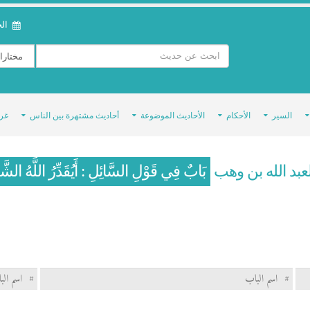
الخمي
السير
الأحكام
الأحاديث الموضوعة
أحاديث مشتهرة بين الناس
غر
لعبد الله بن وهب
بَابٌ فِي قَوْلِ السَّائِلِ : أَيُقَدِّرُ اللَّهُ الشَّقَ
#
اسم الباب
#
اسم الب