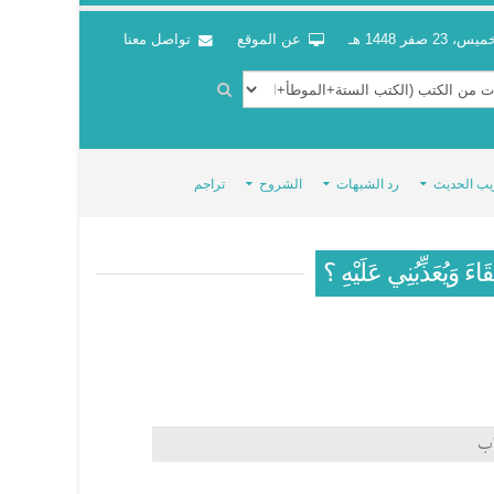
س، 23 صفر 1448 هـ
عن الموقع
تواصل معنا
يب الحديث
رد الشبهات
الشروح
تراجم
اءَ وَيُعَذِّبُنِي عَلَيْهِ ؟
اب