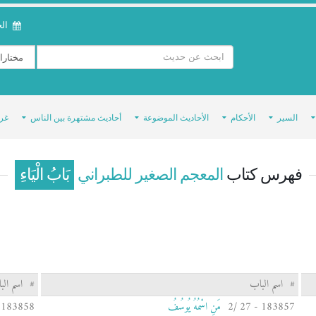
الخمي
السير
الأحكام
الأحاديث الموضوعة
أحاديث مشتهرة بين الناس
غر
فهرس كتاب
المعجم الصغير للطبراني
بَابُ الْيَاءِ
#
اسم الباب
#
اسم الب
183857 - 27 /2
مَنِ اسْمُهُ يُوسُفُ
183858 - 27 /3