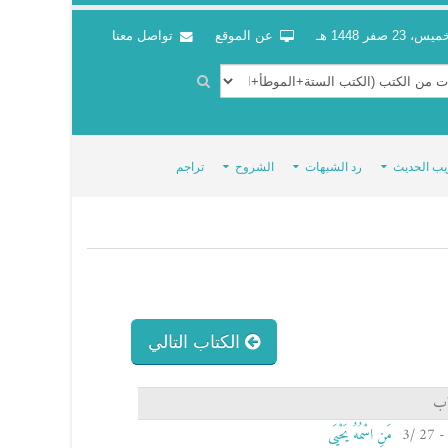
س، 23 صفر 1448 هـ
عن الموقع
تواصل معنا
يب الحديث
رد الشبهات
الشروح
تراجم
الكتاب التالي
اب
مَنِ اسْمُهُ يَحْيَى