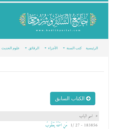
الرئيسية
كتب السنة
الأجزاء
الرقائق
علوم الحديث
الكتاب السابق
#
اسم الباب
183856 - 27 /1
مَنِ اسْمُهُ يَعْقُوبُ