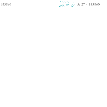
183860 - 27 /5
مَنِ اسْمُهُ يُونُسُ
183861 - 27 /6