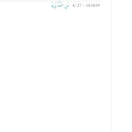
183859 - 27 /4
مَنِ اسْمُهُ يَزِيدُ