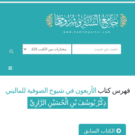
فهرس كتاب
الأربعون في شيوخ الصوفية للماليني
ذِكْرُ يُوسُفَ بْنِ الْحُسَيْنِ الرَّازِيِّ
الكتاب السابق