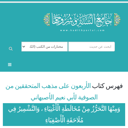
فهرس كتاب
الأربعون على مذهب المتحققين من
الصوفية لأبي نعيم الأصبهاني
وَمِنْهَا التَّحَرُّزُ مِنْ مُخَالَطَةِ الْأَغْنِيَاءِ ، وَالتَّشْمِيرُ فِي
مُلَاحَقَةِ الْأَصْفِيَاءِ