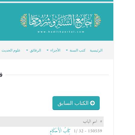
الرئيسية
كتب السنة
الأجزاء
الرقائق
علوم الحديث
ف
الكتاب السابق
#
اسم الباب
150559 - 32 /1
كِتَابُ الْأَحْكَامِ