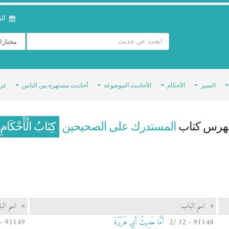
الخمي
السير
الأحكام
الأحاديث الموضوعة
أحاديث مشتهرة بين الناس
غر
هرس كتاب
المستدرك على الصحيحين
كِتَابُ الْأَحْكَامِ
#
اسم الباب
#
اسم الب
91148 - 32 /2
أَمَّا حَدِيثُ أَبِي هُرَيْرَةَ
91149 - 32 /3