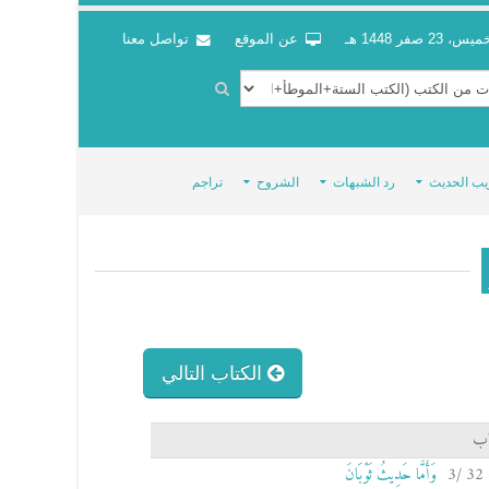
س، 23 صفر 1448 هـ
عن الموقع
تواصل معنا
يب الحديث
رد الشبهات
الشروح
تراجم
الكتاب التالي
اب
وَأَمَّا حَدِيثُ ثَوْبَانَ