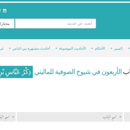
ال
السير
الأحكام
الأحاديث الموضوعة
أحاديث مشتهرة بين الناس
غر
اب
الأربعون في شيوخ الصوفية للماليني
ذِكْرُ عَبَّاسِ بْن
#
اسم الباب
#
اسم الب