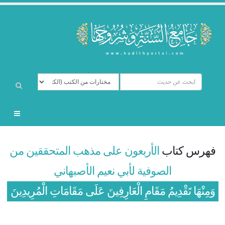
فهرس كتاب
الأربعون على مذهب المتحققين من
الصوفية لأبي نعيم الأصبهاني
وَمِنْهَا تَقْدِيمُ مَقَامِ الْعَارِفِينَ عَلَى مَقَامَاتِ الْمُرِيدِينَ