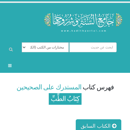
فهرس كتاب
المستدرك على الصحيحين
كِتَابُ الطِّبِّ
الكتاب السابق