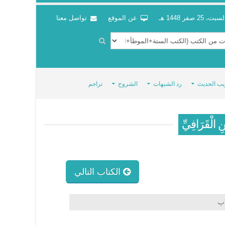
سبت، 25 صفر 1448 هـ
عن الموقع
تواصل معنا
يب الحديث
رد الشبهات
الشروح
تراجم
ِ الْقَرَافِيِّ
الكتاب التالي
اب