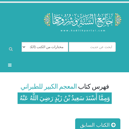
فهرس كتاب
المعجم الكبير للطبراني
وَمِمَّا أَسْنَدَ سَعِيدُ بْنُ زَيْدٍ رَضِيَ اللَّهُ عَنْهُ
الكتاب السابق