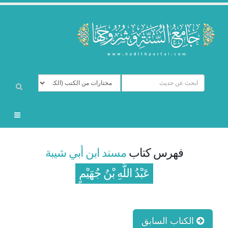
فهرس كتاب
مسند ابن أبي شيبة
عَبْدُ اللَّهِ بْنُ جُهَيْمٍ
الكتاب السابق