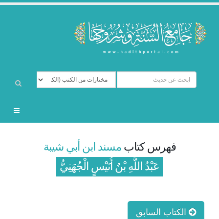
فهرس كتاب
مسند ابن أبي شيبة
عَبْدُ اللَّهِ بْنُ أُنَيْسٍ الْجُهَنِيُّ
الكتاب السابق