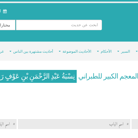
ال
السير
الأحكام
الأحاديث الموضوعة
أحاديث مشتهرة بين الناس
غر
لمعجم الكبير للطبراني
نِسْبَةُ عَبْدِ الرَّحْمَنِ بْنِ عَوْفٍ رَض
#
اسم الباب
#
اسم الب