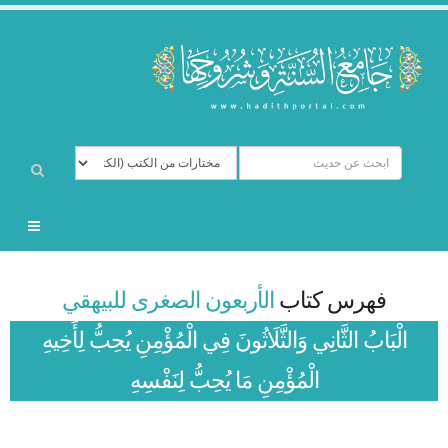
فهرس كتاب
الأربعون الصغرى للبيهقي
الْبَابُ الثَّانِي وَالثَّلَاثُونَ فِي الْمُؤْمِنِ يُحِبُّ لِأَخِيهِ
الْمُؤْمِنِ مَا يُحِبُّ لِنَفْسِهِ