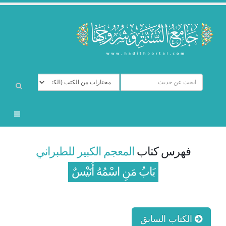
فهرس كتاب
المعجم الكبير للطبراني
بَابُ مَنِ اسْمُهُ أُنَيْسٌ
الكتاب السابق