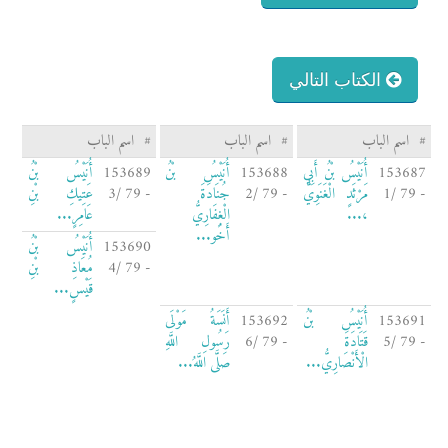
الكتاب التالي
#
اسم الباب
#
اسم الباب
#
اسم الباب
153687
أُنَيْسُ بْنُ أَبِي
153688
أُنَيْسُ بْنُ
153689
أُنَيْسُ بْنُ
- 79 /1
مَرْثَدٍ الْغَنَوِيُّ
- 79 /2
جُنَادَةَ
- 79 /3
عَتِيكِ بْنِ
،...
الْغِفَارِيُّ
عَامِرٍ...
أَخُو...
153690
أُنَيْسُ بْنُ
- 79 /4
مُعَاذِ بْنِ
قَيْسٍ...
153691
أُنَيْسُ بْنُ
153692
أَنَسَةُ مَوْلَى
- 79 /5
قَتَادَةَ
- 79 /6
رَسُولِ اللَّهِ
الْأَنْصَارِيُّ...
صَلَّى اللَّهُ...