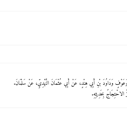
َعَوْفٍ وَدَاوُدَ بْنِ أَبِي هِنْدٍ، عَنْ أَبِي عُثْمَانَ النَّهْدِيِّ، عَنْ سَلْمَانَ.
ُ الاحْتِجَاجُ بِحَدِيثِهِ.