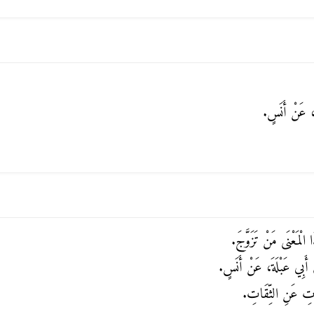
َ، عَنْ أَنَسٍ.
الْمَعْنَى مَنْ تَزَوَّجَ.
ِ أَبِي عَبْلَةَ، عَنْ أَنَسٍ.
َاتِ عَنِ الثِّقَاتِ.