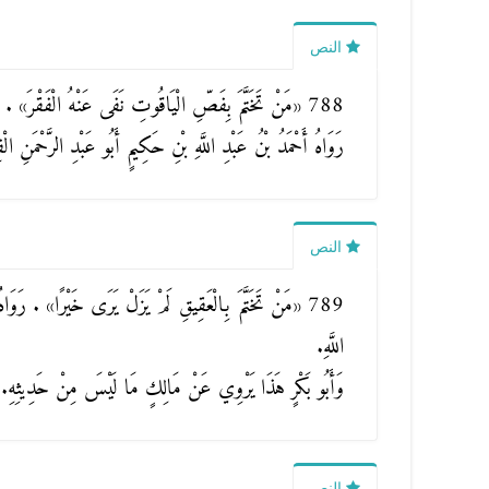
النص
788
«مَنْ تَخَتَّمَ بِفَصِّ الْيَاقُوتِ نَفَى عَنْهُ الْفَقْرَ»
.
رَوَاهُ أَحْمَدُ بْنُ عَبْدِ اللَّهِ بْنِ حَكِيمٍ أَبُو عَبْدِ الرَّحْمَنِ
النص
789
«مَنْ تَخَتَّمَ بِالْعَقِيقِ لَمْ يَزَلْ يَرَى خَيْرًا»
. رَوَاهُ
اللَّهِ.
وَأَبُو بَكْرٍ هَذَا يَرْوِي عَنْ مَالِكٍ مَا لَيْسَ مِنْ حَدِيثِهِ.
النص