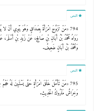
النص
794
«مَنْ تَزَوَّجَ امْرَأَةً بِصَدَاقٍ وَهُوَ يَنْوِي أَنْ لا يُؤَ
رَوَاهُ مُحَمَّدُ بْنُ أَبَانِ بْنِ صَالِحٍ، عَنْ زَيْدِ بْنِ أَسْلَمَ، ع
وَمُحَمَّدُ بْنُ أَبَانٍ ضَعِيفٌ.
النص
795
«مَنْ تَأَمَّلَ خَلْقَ امْرَأَةٍ حَتَّى يَسْتَبِينَ لَهُ حَجْمُ ع
وَخِرَاشٌ مَتْرُوكُ الْحَدِيثِ.