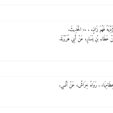
دِّيَهُ فَهُوَ زَانٍ. . .»
الْحَدِيثَ.
َنْ عَطَاءِ بْنِ يَسَارٍ، عَنْ أَبِي هُرَيْرَةَ.
ِظَامِهَا»
. رَوَاهُ خِرَاشٌ، عَنْ أَنَسٍ.