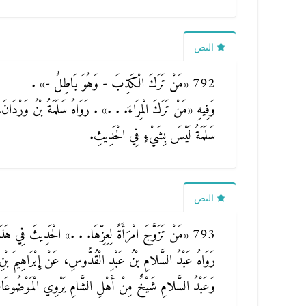
النص
792
«مَنْ تَرَكَ الْكَذِبَ - وَهُوَ بَاطِلٌ -»
.
وَفِيهِ
«مَنْ تَرَكَ الْمِرَاءَ. . .»
. رَوَاهُ سَلَمَةُ بْنُ وَرْدَان
سَلَمَةُ لَيْسَ بِشَيْءٍ فِي الْحَدِيثِ.
النص
793
«مَنْ تَزَوَّجَ امْرَأَةً لِعِزِّهَا. . .»
الْحَدِيثَ فِي هَذَا 
رَوَاهُ عَبْدُ السَّلامِ بْنُ عَبْدِ الْقُدُّوسِ، عَنْ إِبْرَاهِيمَ بْن
وَعَبْدُ السَّلامِ شَيْخٌ مِنْ أَهْلِ الشَّامِ يَرْوِي الْمَوْضُوع