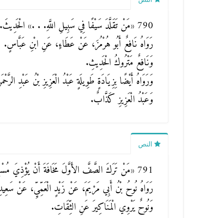
790
«مَنْ تَقَلَّدَ سَيْفًا فِي سَبِيلِ اللَّهِ. . .»
الْحَدِيثَ.
رَوَاهُ نَافِعٌ أَبُو هُرْمُزَ، عَنْ عَطَاءٍ، عَنِ ابْنِ عَبَّاسٍ.
وَنَافِعٌ مَتْرُوكُ الْحَدِيثِ.
وَرَوَاهُ أَيْضًا بِزِيَادَةٍ طَوِيلَةٍ عَبْدُ الْعَزِيزِ بْنُ عَبْدِ ال
وَعَبْدُ الْعَزِيزِ كَذَّابٌ.
النص
791
«مَنْ تَرَكَ الصَّفَّ الأَوَّلَ مَخَافَةَ أَنْ يُؤْذِيَ مُسْ
رَوَاهُ نُوحُ بْنُ أَبِي مَرْيَمَ، عَنْ زَيْدٍ الْعَمِّيِّ، عَنْ سَعِي
وَنُوحٌ يَرْوِي الْمَنَاكِيرَ عَنِ الثِّقَاتِ.