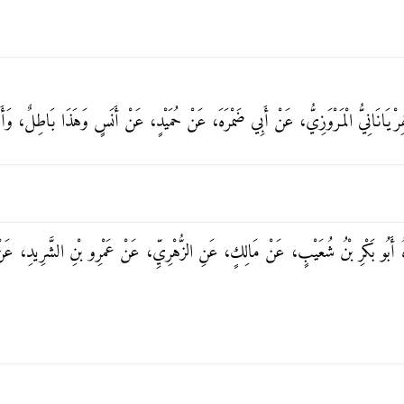
 الْفِرْيَانَانِيُّ الْمَرْوَزِيُّ، عَنْ أَبِي ضَمْرَهَ، عَنْ حُمَيْدٍ، عَنْ أَنَسٍ وَهَذَا بَاطِلٌ، وَأ
 أَبُو بَكْرِ بْنُ شُعَيْبٍ، عَنْ مَالِكٍ، عَنِ الزُّهْرِيِّ، عَنْ عَمْرِو بْنِ الشَّرِيدِ، عَ