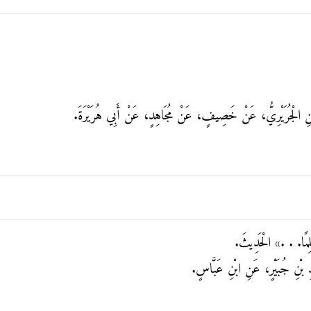
رَّحْمَنِ الْجُرَيْرِيُّ، عَنْ خَصِيفٍ، عَنْ مُجَاهِدٍ، عَنْ أَبِي هُرَيْرَةَ.
لِمًا. . .»
الْحَدِيثَ.
دِ بْنِ جُبَيْرٍ، عَنِ ابْنِ عَبَّاسٍ.