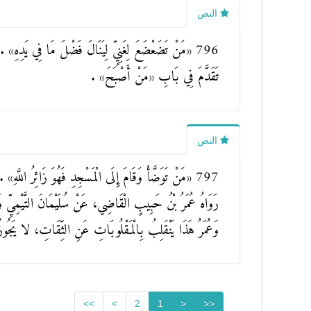
النص
796
«مَنْ تَضَعْضَعَ لِغَنِيٍّ لِيَنَالَ فَضْلَ مَا فِي يَدِهِ»
.
تَقَدَّمَ فِي بَابِ
«مَنْ أَصْبَحَ»
.
النص
797
«مَنْ تَوَضَّأَ وَقَامَ إِلَى الْمَسْجِدِ فَهُوَ زَائِرُ اللَّهِ»
.
رَوَاهُ عُمَرُ بْنُ حَبِيبٍ الْقَاضِي، عَنْ سُلَيْمَانَ التَّيْمِيِّ و
وَعُمَرُ هَذَا يَنْقَلِبُ بِالْمَقْلُوبَاتِ عَنِ الثِّقَاتِ، لا يَجُوز
>>
>
2
1
<
<<