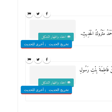
َحْمَدُ مَتْرُوكُ الْحَدِيثِ.
اخفاء واظهار التشكيل
تخريج الحديث
شروح أخرى للحديث
نْ فَاطِمَةَ بِنْتِ رَسُولِ
اخفاء واظهار التشكيل
تخريج الحديث
شروح أخرى للحديث