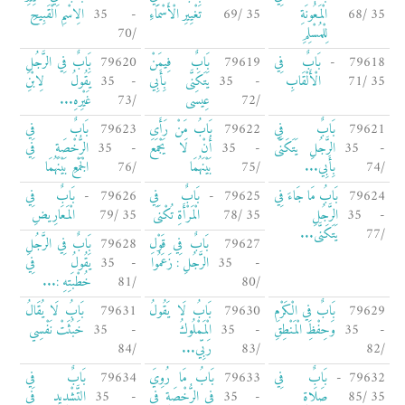
35 /68
الْمَعُونَةِ
35 /69
تَغْيِيرِ الْأَسْمَاءِ
- 35
الِاسْمِ الْقَبِيحِ
لِلْمُسْلِمِ
/70
79618 -
بَابٌ فِي
79619
بَابٌ فِيمَنْ
79620
بَابٌ فِي الرَّجُلِ
35 /71
الْأَلْقَابِ
- 35
يَتَكَنَّى بِأَبِي
- 35
يَقُولُ لِابْنِ
/72
عِيسَى
/73
غَيْرِهِ...
79621
بَابٌ فِي
79622
بَابُ مَنْ رَأَى
79623
بَابٌ فِي
- 35
الرَّجُلِ يَتَكَنَّى
- 35
أَنْ لَا يَجْمَعَ
- 35
الرُّخْصَةِ فِي
/74
بِأَبِي...
/75
بَيْنَهُمَا
/76
الْجَمْعِ بَيْنَهُمَا
79624
بَابُ مَا جَاءَ فِي
79625 -
بَابٌ فِي
79626 -
بَابٌ فِي
- 35
الرَّجُلِ
35 /78
الْمَرْأَةِ تُكْنَى
35 /79
الْمَعَارِيضِ
/77
يَتَكَنَّى...
79627
بَابٌ فِي قَوْلِ
79628
بَابٌ فِي الرَّجُلِ
- 35
الرَّجُلِ : زَعَمُوا
- 35
يَقُولُ فِي
/80
/81
خُطْبَتِهِ :...
79629
بَابٌ فِي الْكَرْمِ
79630
بَابُ لَا يَقُولُ
79631
بَابُ لَا يُقَالُ
- 35
وَحِفْظِ الْمَنْطِقِ
- 35
الْمَمْلُوكُ
- 35
خَبُثَتْ نَفْسِي
/82
/83
رَبِّي...
/84
79632 -
بَابٌ فِي
79633
بَابُ مَا رُوِيَ
79634
بَابٌ فِي
35 /85
صَلَاةِ
- 35
فِي الرُّخْصَةِ فِي
- 35
التَّشْدِيدِ فِي