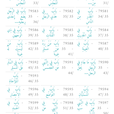
/31
مِنْ...
الْمَجْلِسِ
/33
الْمَجْلِسِ
79581 -
بَابٌ فِي
79582 -
بَابٌ فِي
79583
بَابٌ فِي الرَّجُلِ
35 /34
الْحَذَرِ مِنَ
35 /35
هَدْيِ الرَّجُلِ
- 35
يَضَعُ إِحْدَى
النَّاسِ
/36
رِجْلَيْهِ...
79584 -
بَابٌ فِي
79585 -
بَابٌ فِي
79586 -
بَابٌ فِي ذِي
35 /37
نَقْلِ الْحَدِيثِ
35 /38
الْقَتَّاتِ
35 /39
الْوَجْهَيْنِ
79587 -
بَابٌ فِي
79588
بَابُ مَنْ رَدَّ
79589 -
بَابُ مَنْ
35 /40
الْغِيبَةِ
- 35
عَنْ مُسْلِمٍ
35 /42
لَيْسَتْ لَهُ
/41
غِيبَةً
غِيبَةٌ
79590
بَابُ مَا جَاءَ فِي
79591
بَابٌ فِي النَّهْيِ
79592 -
بَابٌ فِي السَّتْرِ
- 35
الرَّجُلِ يُحِلُّ
- 35
عَنِ التَّجَسُّسِ
35 /45
عَلَى الْمُسْلِمِ
/43
الرَّجُلَ...
/44
79593 -
بَابُ
35 /46
الْمُؤَاخَاةِ
79594 -
بَابُ
79595 -
بَابٌ فِي
79596 -
بَابٌ فِي
35 /47
الْمُسْتَبَّانِ
35 /48
التَّوَاضُعِ
35 /49
الِانْتِصَارِ
79597
بَابٌ فِي النَّهْيِ
79598 -
بَابٌ فِي
79599 -
بَابٌ فِي
- 35
عَنْ سَبِّ
35 /51
النَّهْيِ عَنِ
35 /52
الْحَسَدِ
/50
الْمَوْتَى
البَغْيِ