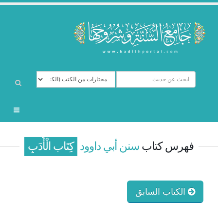
فهرس كتاب
سنن أبي داوود
كِتَاب الْأَدَبِ
الكتاب السابق