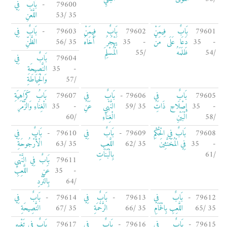
79600 -
بَابٌ فِي
35 /53
اللَّعْنِ
79601
بَابٌ فِيمَنْ
79602
بَابٌ فِيمَنْ
79603 -
بَابٌ فِي
- 35
دَعَا عَلَى مَنْ
- 35
يَهْجُرُ أَخَاهُ
35 /56
الظَّنِّ
/54
ظَلَمَهُ
/55
الْمُسْلِمَ
79604
بَابٌ فِي
- 35
النَّصِيحَةِ
/57
وَالْحِيَاطَةِ
79605
بَابٌ فِي
79606 -
بَابٌ فِي
79607
بَابُ كَرَاهِيَةِ
- 35
إِصْلَاحِ ذَاتِ
35 /59
النَّهْيِ عَنِ
- 35
الْغِنَاءِ وَالزَّمْرِ
/58
الْبَيْنِ
الْغِنَاءِ
/60
79608
بَابٌ فِي الْحُكْمِ
79609 -
بَابٌ فِي
79610 -
بَابٌ فِي
- 35
فِي الْمُخَنَّثِينَ
35 /62
اللَّعِبِ
35 /63
الْأُرْجُوحَةِ
/61
بِالْبَنَاتِ
79611
بَابٌ فِي النَّهْيِ
- 35
عَنِ اللَّعِبِ
/64
بِالنَّرْدِ
79612 -
بَابٌ فِي
79613 -
بَابٌ فِي
79614 -
بَابٌ فِي
35 /65
اللَّعِبِ بِالْحَمَامِ
35 /66
الرَّحْمَةِ
35 /67
النَّصِيحَةِ
79615 -
بَابٌ فِي
79616 -
بَابٌ فِي
79617
بَابٌ فِي تَغْيِيرِ