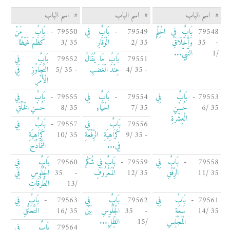
#
اسم الباب
#
اسم الباب
#
اسم الباب
79548
بَابٌ فِي الْحِلْمِ
79549 -
بَابٌ فِي
79550 -
بَابُ مَنْ
- 35
وَأَخْلَاقِ
35 /2
الْوَقَارِ
35 /3
كَظَمَ غَيْظًا
/1
النَّبِيِّ...
79551
بَابُ مَا يُقَالُ
79552
بَابٌ فِي
- 35 /4
عِنْدَ الْغَضَبِ
- 35 /5
التَّجَاوُزِ فِي
الْأَمْرِ
79553 -
بَابٌ فِي
79554 -
بَابٌ فِي
79555 -
بَابٌ فِي
35 /6
حُسْنِ
35 /7
الْحَيَاءِ
35 /8
حُسْنِ الْخُلُقِ
الْعِشْرَةِ
79556
بَابٌ فِي
79557 -
بَابٌ فِي
- 35 /9
كَرَاهِيَةِ الرِّفْعَةِ
35 /10
كَرَاهِيَةِ
فِي...
التَّمَادُحِ
79558 -
بَابٌ فِي
79559 -
بَابٌ فِي شُكْرِ
79560
بَابٌ فِي
35 /11
الرِّفْقِ
35 /12
الْمَعْرُوفِ
- 35
الْجُلُوسِ فِي
/13
الطُّرُقَاتِ
79561 -
بَابٌ فِي
79562
بَابٌ فِي
79563 -
بَابٌ فِي
35 /14
سَعَةِ
- 35
الْجُلُوسِ بَيْنَ
35 /16
التَّحَلُّقِ
الْمَجْلِسِ
/15
الظِّلِّ...
79564
بَابٌ فِي