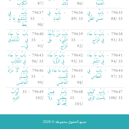
الْعَتَمَةِ
/86
ذَلِكَ
/87
الْكَذِبِ
79635 -
بَابٌ فِي
79636 -
بَابٌ فِي
79637
بَابٌ فِي
35 /88
حُسْنِ الظَّنِّ
35 /89
الْعِدَةِ
- 35
الْمُتَشَبِّعِ بِمَا لَمْ
/90
يُعْطَ
79638 -
بَابُ مَا جَاءَ
79639
بَابُ مَنْ يَأْخُذُ
79640
بَابُ مَا جَاءَ
35 /91
فِي الْمِزَاحِ
- 35
الشَّيْءَ عَلَى
- 35
فِي الْمُتَشَدِّقِ
/92
الْمِزَاحِ
/93
فِي...
79641 -
بَابُ مَا جَاءَ
79642 -
بَابُ مَا جَاءَ
79643 -
بَابُ مَا جَاءَ
35 /94
فِي الشِّعْرِ
35 /95
فِي الرُّؤْيَا
35 /96
فِي التَّثَاؤُبِ
79644 -
بَابٌ فِي
79645
بَابُ مَا جَاءَ فِي
79646
بَابُ كَمْ مَرَّةً
35 /97
الْعُطَاسِ
- 35
تَشْمِيتِ
- 35
يُشَمَّتُ
/98
الْعَاطِسِ
/99
الْعَاطِسُ
79647 -
بَابُ كَيْفَ
79648
بَابٌ فِيمَنْ
79649 - 35
أَبْوَابُ
35 /100
يُشَمَّتُ الذِّمِّيُّ
- 35
يَعْطِسُ وَلَا
/102
النَّوْمِ
/101
يَحْمَدُ اللَّهَ
جميع الحقوق محفوظة © 2026