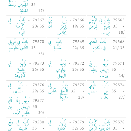
- 35
الْجُلُوسِ وَسْطَ
/17
الْحَلْقَةِ
79565
بَابٌ فِي الرَّجُلِ
79566 -
بَابُ مَنْ
79567 -
بَابٌ فِي
- 35
يَقُومُ لِلرَّجُلِ
35 /19
يُؤْمَرُ أَنْ
35 /20
كَرَاهِيَةِ
/18
مِنْ...
يُجَالِسَ
الْمِرَاءِ
79568 -
بَابُ الْهَدْيِ
79569 -
بَابٌ فِي
79570
بَابٌ فِي تَنْزِيلِ
35 /21
فِي الْكَلَامِ
35 /22
الْخُطْبَةِ
- 35
النَّاسِ مَنَازِلَهُمْ
/23
79571
بَابٌ فِي
79572 -
بَابٌ فِي
79573 -
بَابٌ فِي
- 35
الرَّجُلِ يَجْلِسُ
35 /25
جُلُوسِ
35 /26
الْجِلْسَةِ
/24
بَيْنَ...
الرَّجُلِ
الْمَكْرُوهَةِ
79574
بَابُ النَّهْيِ
79575
بَابٌ فِي
79576 -
بَابٌ فِي
- 35
عَنِ السَّمَرِ
- 35
الرَّجُلِ يَجْلِسُ
35 /29
التَّنَاجِي
/27
بَعْدَ...
/28
مُتَرَبِّعًا
79577
بَابٌ إِذَا قَامَ
- 35
الرَّجُلُ مِنْ
/30
مَجْلِسٍ ثُمَّ...
79578
بَابُ كَرَاهِيَةِ
79579 -
بَابٌ فِي
79580
بَابٌ فِي رَفْعِ
- 35
أَنْ يَقُومَ الرَّجُلُ
35 /32
كَفَّارَةِ
- 35
الْحَدِيثِ مِنَ