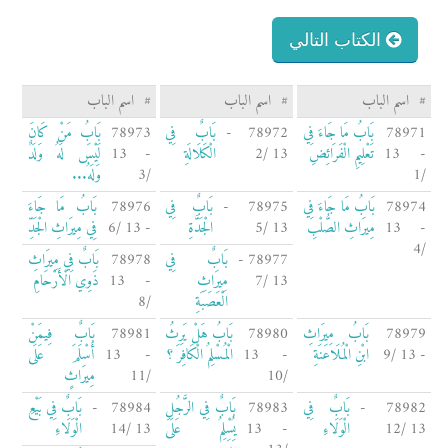
الكتاب التالي
#
اسم الباب
#
اسم الباب
#
اسم الباب
78971
بَابُ مَا جَاءَ فِي
78972 -
بَابٌ فِي
78973
بَابُ مَنْ كَانَ
- 13
تَعْلِيمِ الْفَرَائِضِ
13 /2
الْكَلَالَةِ
- 13
لَيْسَ لَهُ وَلَدٌ
/1
/3
وَلَهُ...
78974
بَابُ مَا جَاءَ فِي
78975 -
بَابٌ فِي
78976
بَابُ مَا جَاءَ
- 13
مِيرَاثِ الصُّلْبِ
13 /5
الْجَدَّةِ
- 13 /6
فِي مِيرَاثِ الْجَدِّ
/4
78977 -
بَابٌ فِي
78978
بَابٌ فِي مِيرَاثِ
13 /7
مِيرَاثِ
- 13
ذَوِي الْأَرْحَامِ
الْعَصَبَةِ
/8
78979
بَابُ مِيرَاثِ
78980
بَابُ هَلْ يَرِثُ
78981
بَابٌ فِيمَنْ
- 13 /9
ابْنِ الْمُلَاعَنَةِ
- 13
الْمُسْلِمُ الْكَافِرَ ؟
- 13
أَسْلَمَ عَلَى
/10
/11
مِيرَاثٍ
78982 -
بَابٌ فِي
78983
بَابٌ فِي الرَّجُلِ
78984 -
بَابٌ فِي بَيْعِ
13 /12
الْوَلَاءِ
- 13
يُسْلِمُ عَلَى
13 /14
الْوَلَاءِ