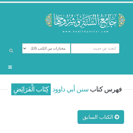
فهرس كتاب
سنن أبي داوود
كِتَاب الْفَرَائِضِ
الكتاب السابق