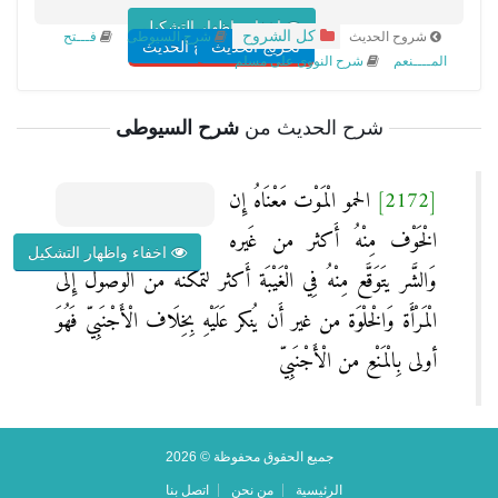
اخفاء واظهار التشكيل
كل الشروح
شروح الحديث
شرح السيوطى
فـــتح
تخريج الحديث
شروح الحديث
المــــنعم
شرح النووى على مسلم
شرح الحديث من
شرح السيوطى
[2172]
الحمو الْمَوْت مَعْنَاهُ إِن
الْخَوْف مِنْهُ أَكثر من غَيره
اخفاء واظهار التشكيل
وَالشَّر يتَوَقَّع مِنْهُ فِي الْغَيْبَة أَكثر لتمكنه من الْوُصُول إِلَى
الْمَرْأَة وَالْخلْوَة من غير أَن يُنكر عَلَيْهِ بِخِلَاف الْأَجْنَبِيّ فَهُوَ
أولى بِالْمَنْعِ من الْأَجْنَبِيّ
جميع الحقوق محفوظة © 2026
الرئيسية
من نحن
اتصل بنا