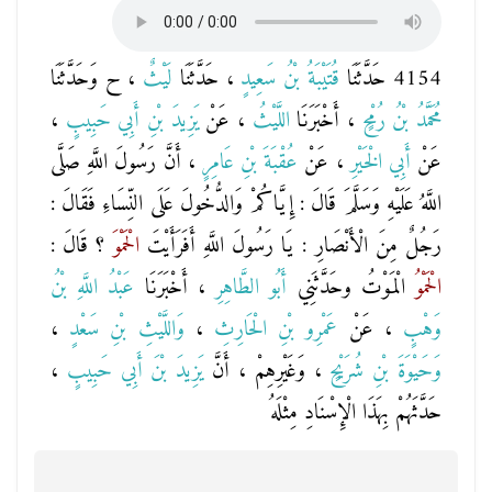
4154 حَدَّثَنَا
قُتَيْبَةُ بْنُ سَعِيدٍ
، حَدَّثَنَا
لَيْثٌ
، ح وَحَدَّثَنَا
مُحَمَّدُ بْنُ رُمْحٍ
، أَخْبَرَنَا
اللَّيْثُ
، عَنْ
يَزِيدَ بْنِ أَبِي حَبِيبٍ
،
عَنْ
أَبِي الْخَيْرِ
، عَنْ
عُقْبَةَ بْنِ عَامِرٍ
، أَنَّ رَسُولَ اللَّهِ صَلَّى
اللَّهُ عَلَيْهِ وَسَلَّمَ قَالَ : إِيَّاكُمْ وَالدُّخُولَ عَلَى النِّسَاءِ فَقَالَ :
رَجُلٌ مِنَ الْأَنْصَارِ : يَا رَسُولَ اللَّهِ أَفَرَأَيْتَ
الْحَمْوَ
؟ قَالَ :
الْحَمْوُ
الْمَوْتُ وحَدَّثَنِي
أَبُو الطَّاهِرِ
، أَخْبَرَنَا
عَبْدُ اللَّهِ بْنُ
وَهْبٍ
، عَنْ
عَمْرِو بْنِ الْحَارِثِ
،
وَاللَّيْثِ بْنِ سَعْدٍ
،
وَحَيْوَةَ بْنِ شُرَيْحٍ
، وَغَيْرِهِمْ ، أَنَّ
يَزِيدَ بْنَ أَبِي حَبِيبٍ
،
حَدَّثَهُمْ بِهَذَا الْإِسْنَادِ مِثْلَهُ