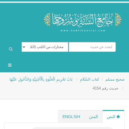
صحيح مسلم
كتاب السَّلَامِ
بَابُ تَحْرِيمِ الْخَلْوَةِ بِالْأَجْنَبِيَّةِ وَالدُّخُولِ عَلَيْهَا
حديث رقم 4154
النص
المتن
ENGLSIH