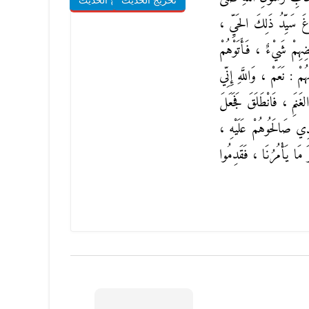
تخريج الحديث
شروح الحديث
ِغَ سَيِّدُ ذَلِكَ الحَيِّ ،
عْضِهِمْ شَيْءٌ ، فَأَتَوْهُمْ
ْ : نَعَمْ ، وَاللَّهِ إِنِّي
َنَمِ ، فَانْطَلَقَ فَجَعَلَ
َذِي صَالَحُوهُمْ عَلَيْهِ ،
رَ مَا يَأْمُرُنَا ، فَقَدِمُوا