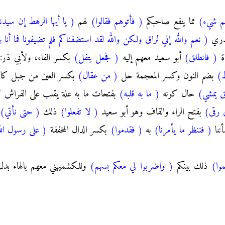
هم شيء)
مما ينفع صاحبكم
( فأتوهم فقالوا)
لهم
( يا أيها الرهط إن سيد
خدري
( نعم والله إني لراق ولكن والله لقد استضفناكم فلم تضيفونا فما أنا ب
اة
( فانطلق)
أبو سعيد معهم إليه
( فجعل يتفل)
بكسر الفاء، ولأبي ذر:
ط)
بضم النون وكسر المعجمة حل
( من عقال)
بكسر العين من جبل كان 
ق يمشي)
حال كونه
( ما به قلبه)
بفتحات ما به علة يقلب على الفراش ل
 رقى)
بفتح الراء والقاف وهو أبو سعيد
( لا تفعلوا)
ذلك
( حتى نأتي)
و
ننا
( فننظر ما يأمرنا)
به
( فقدموا)
بكسر الدال المخففة
( على رسول الله -صَ
وا)
ذلك بينكم
( واضربوا لي معكم بسهم)
وللكشميهني معهم بالهاء بدل الكاف 