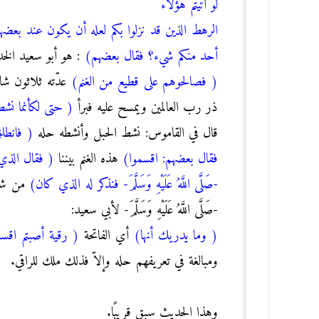
لو أتيتم هؤلاء
الرهط الذين قد نزلوا بكم لعله أن يكون عند بعض
أحد منكم شيء؟ فقال بعضهم)
: هو أبو سعيد ال
( فصالحوهم على قطيع من الغنم)
عدّته ثلاثون ش
ذر رب العالمين ويمسح عليه فبرأ
( حتى لكأنما نش
قال في القاموس: نشط الحبل وأنشطه حله
( فانطل
فقال بعضهم: اقسموا)
هذه الغنم بيننا
( فقال الذي
-صَلَّى اللَّهُ عَلَيْهِ وَسَلَّمَ- فنذكر له الذي كان)
من شأ
-صَلَّى اللَّهُ عَلَيْهِ وَسَلَّمَ- لأبي سعيد:
( وما يدريك أنها)
أي الفاتحة
( رقية أصبتم اقسم
ومبالغة في تعريفهم حله وإلاّ فذلك ملك للراقي.
وهذا الحديث سبق قريبًا.