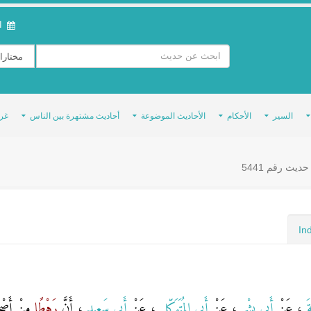
ال
السير
الأحكام
الأحاديث الموضوعة
أحاديث مشتهرة بين الناس
غر
ديث رقم 5441
In
َةَ
، عَنْ
أَبِي بِشْرٍ
، عَنْ
أَبِي المُتَوَكِّلِ
، عَنْ
أَبِي سَعِيدٍ
، أَنَّ
رَهْطًا
مِنْ أَصْح