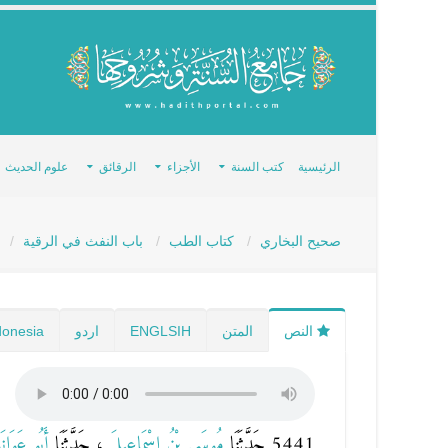
الرئيسية
كتب السنة
الأجزاء
الرقائق
علوم الحديث
صحيح البخاري
كتاب الطب
باب النفث في الرقية
ح
النص
المتن
ENGLSIH
اردو
donesia
5441 حَدَّثَنَا
مُوسَى بْنُ إِسْمَاعِيلَ
، حَدَّثَنَا
أَبُو عَوَان