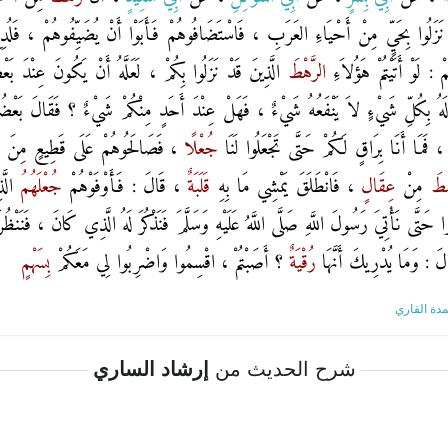
ى نَزَلُوا بِحَيٍّ مِنْ أَحْيَاءِ العَرَبِ ، فَاسْتَضَافُوهُمْ فَأَبَوْا أَنْ يُضَيِّفُوهُمْ ، فَلُد
: لَوْ أَتَيْتُمْ هَؤُلاَءِ
الرَّهْطَ
الَّذِينَ قَدْ نَزَلُوا بِكُمْ ، لَعَلَّهُ أَنْ يَكُونَ عِنْدَ بَ
 لَهُ بِكُلِّ شَيْءٍ لاَ يَنْفَعُهُ شَيْءٌ ، فَهَلْ عِنْدَ أَحَدٍ مِنْكُمْ شَيْءٌ ؟ فَقَالَ بَعْضُهُم
 ، فَمَا أَنَا بِرَاقٍ لَكُمْ حَتَّى تَجْعَلُوا لَنَا
جُعْلًا
، فَصَالَحُوهُمْ عَلَى قَطِيعٍ مِنَ الغ
شِطَ
مِنْ
عِقَالٍ
، فَانْطَلَقَ يَمْشِي مَا بِهِ
قَلَبَةٌ
، قَالَ : فَأَوْفَوْهُمْ
جُعْلَهُمُ
الّ
وا حَتَّى نَأْتِيَ رَسُولَ اللَّهِ صَلَّى اللَّهُ عَلَيْهِ وَسَلَّمَ فَنَذْكُرَ لَهُ الَّذِي كَانَ ، فَنَنْظُ
َالَ : وَمَا يُدْرِيكَ أَنَّهَا
رُقْيَةٌ
؟ أَصَبْتُمْ ، اقْسِمُوا وَاضْرِبُوا لِي مَعَكُمْ
بِسَهْمٍ
دة القاري
شرح الحديث من
إرشاد الساري