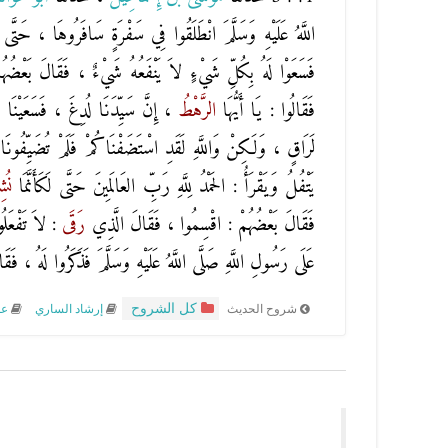
اللَّهُ عَلَيْهِ وَسَلَّمَ انْطَلَقُوا فِي سَفْرَةٍ سَافَرُوهَا ، حَتَّ
فَسَعَوْا لَهُ بِكُلِّ شَيْءٍ لاَ يَنْفَعُهُ شَيْءٌ ، فَقَالَ بَعْضُهُمْ 
فَقَالُوا : يَا أَيُّهَا
الرَّهْطُ
، إِنَّ سَيِّدَنَا لُدِغَ ، فَسَعَيْنَا
لَرَاقٍ ، وَلَكِنْ وَاللَّهِ لَقَدِ اسْتَضَفْنَاكُمْ فَلَمْ تُضَيِّفُونَا
يَتْفُلُ وَيَقْرَأُ :
الحَمْدُ لِلَّهِ رَبِّ العَالَمِينَ
حَتَّى لَكَأَنَّمَا
نُ
فَقَالَ بَعْضُهُمْ : اقْسِمُوا ، فَقَالَ الَّذِي
رَقَى
: لاَ تَفْعَلُ
عَلَى رَسُولِ اللَّهِ صَلَّى اللَّهُ عَلَيْهِ وَسَلَّمَ فَذَكَرُوا لَهُ ، فَق
كل الشروح
شروح الحديث
إرشاد الساري
عم