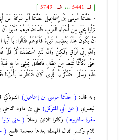
[
قــ
:
5441
...
غــ
:
5749
]
- حَدَّثَنَا مُوسَى بْنُ إِسْمَاعِيلَ حَدَّثَنَا أَبُو عَوَانَةَ عَنْ أَب
نَزَلُوا بِحَىٍّ مِنْ أَحْيَاءِ الْعَرَبِ فَاسْتَضَافُوهُمْ فَأَبَوْا أَنْ يُض
أَنْ يَكُونَ عِنْدَ بَعْضِهِمْ شَىْءٌ فَأَتَوْهُمْ فَقَالُوا: يَا أَيُّهَا ا
وَاللَّهِ إِنِّى لَرَاقٍ وَلَكِنْ وَاللَّهِ لَقَدِ اسْتَضَفْنَاكُمْ فَلَمْ تُضَ
حَتَّى لَكَأَنَّمَا نُشِطَ مِنْ عِقَالٍ فَانْطَلَقَ يَمْشِى مَا بِهِ قَلَب
عَلَيْهِ وَسَلَّمَ- فَنَذْكُرَ لَهُ الَّذِى كَانَ فَنَنْظُرَ مَا يَأْمُرُنَا 
وبه قال:
( حدّثنا موسى بن إسماعيل)
التبوذكي ق
البصري
( عن أبي المتوكل)
علي بن داود الناجي با
سفرة سافروها)
وكانوا ثلاثين رجلاً
( حتى نزلوا 
اللام وكسر الدال المهملة بعدها معجمة فلسع
( س