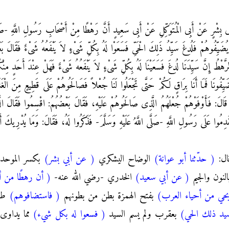
ِى بِشْرٍ عَنْ أَبِى الْمُتَوَكِّلِ عَنْ أَبِى سَعِيدٍ أَنَّ رَهْطًا مِنْ أَصْحَابِ رَسُولِ اللَّهِ -صَلَّ
َيِّفُوهُمْ فَلُدِغَ سَيِّدُ ذَلِكَ الْحَىِّ فَسَعَوْا لَهُ بِكُلِّ شَىْءٍ لاَ يَنْفَعُهُ شَىْءٌ فَقَالَ بَعْضُهُم
لرَّهْطُ إِنَّ سَيِّدَنَا لُدِغَ فَسَعَيْنَا لَهُ بِكُلِّ شَىْءٍ لاَ يَنْفَعُهُ شَىْءٌ فَهَلْ عِنْدَ أَحَدٍ مِ
يِّفُونَا فَمَا أَنَا بِرَاقٍ لَكُمْ حَتَّى تَجْعَلُوا لَنَا جُعْلاً فَصَالَحُوهُمْ عَلَى قَطِيعٍ مِنَ الْغَنَمِ ف
َةٌ قَالَ: فَأَوْفَوْهُمْ جُعْلَهُمُ الَّذِى صَالَحُوهُمْ عَلَيْهِ، فَقَالَ بَعْضُهُمُ: اقْسِمُوا فَقَالَ ال
فَقَدِمُوا عَلَى رَسُولِ اللَّهِ -صَلَّى اللَّهُ عَلَيْهِ وَسَلَّمَ- فَذَكَرُوا لَهُ، فَقَالَ: وَمَا يُدْرِيكَ أَ
ال:
( حدّثنا أبو عوانة)
الوضاح اليشكري
( عن أبي بشر)
بكسر الموحدة
لنون والجيم
( عن أبي سعيد)
الخدري -رضي الله عنه-
( أن رهطًا من أصحاب
بحي من أحياء العرب)
بفتح الهمزة بطن من بطونهم
( فاستضافوهم)
طلب
يد ذلك الحي)
بعقرب ولم يسم السيد
( فسعوا له بكل شيء)
مما يداوى