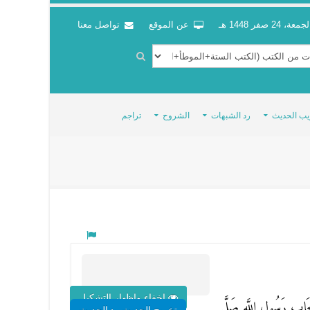
جمعة، 24 صفر 1448 هـ
عن الموقع
تواصل معنا
يب الحديث
رد الشبهات
الشروح
تراجم
اخفاء واظهار التشكيل
َابِ رَسُولِ اللَّهِ صَلَّى