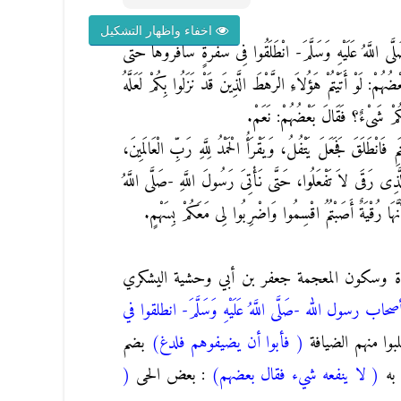
اخفاء واظهار التشكيل
ى اللَّهُ عَلَيْهِ وَسَلَّمَ- انْطَلَقُوا فِى سَفْرَةٍ سَافَرُوهَا حَتَّى
ْ: لَوْ أَتَيْتُمْ هَؤُلاَءِ الرَّهْطَ الَّذِينَ قَدْ نَزَلُوا بِكُمْ لَعَلَّهُ
نْكُمْ شَىْءٌ؟ فَقَالَ بَعْضُهُمْ: نَعَمْ.
َانْطَلَقَ فَجَعَلَ يَتْفُلُ، وَيَقْرَأُ الْحَمْدُ لِلَّهِ رَبِّ الْعَالَمِينَ،
َّذِى رَقَى لاَ تَفْعَلُوا، حَتَّى نَأْتِىَ رَسُولَ اللَّهِ -صَلَّى اللَّهُ
نَّهَا رُقْيَةٌ أَصَبْتُمُ اقْسِمُوا وَاضْرِبُوا لِى مَعَكُمْ بِسَهْمٍ.
 وسكون المعجمة جعفر بن أبي وحشية اليشكري
 رسول الله -صَلَّى اللَّهُ عَلَيْهِ وَسَلَّمَ- انطلقوا في
وا منهم الضيافة
( فأبوا أن يضيفوهم فلدغ)
بضم
 به
( لا ينفعه شيء فقال بعضهم)
: بعض الحى
(