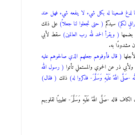
نا لدغ فسعينا له بكل شيء لا ينفعه شيء فهل عند
راقٍ لكم)
سيدكم
( حتى تجعلوا لنا جعلاً)
على ذلك
 بضمها
( ويقرأ الحمد لله رب العالمين)
سقط لأبي
مشدودًا به.
أجلها
( قال فأوفوهم جعلهم الذي صالحوهم عليه
لأبي ذر عن الحموي والمستملي تأتوا
( رسول الله
لَّى اللَّهُ عَلَيْهِ وَسَلَّمَ- فذكروا له)
ذلك
( فقال)
قاله -صَلَّى اللَّهُ عَلَيْهِ وَسَلَّمَ- تطييبًا لقلوبهم