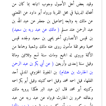
وقيد بعض أهل الأصول وجوب اتباعه بما كان من
أفعاله الدينية في محل القربة ورواه أبو داود عن القعنبي
عن مالك به وتابعه إسماعيل بن جعفر عن عبد الله بن
عبد الرحمن عند مسلم
( مالك عن عبد ربه بن سعيد)
بن قيس الأنصاري أخو يحيى بن سعيد ولجده قيس
صحبة وهو ثقة مأمون روى عنه مالك وشعبة وجماعة من
الأئمة وروى له الجميع ومات سنة تسع وثلاثين ومائة
وقيل سنة إحدى وأربعين
( عن أبي بكر بن عبد الرحمن
بن الحارث بن هشام)
بن المغيرة المخزومي المدني أحد
الفقهاء قيل اسمه محمد وقيل اسمه كنيته وقيل أبو بكر اسمه
وكنيته أبو محمد قال ابن عبد البر هكذا يرويه مالك
وخالفه عمرو بن الحارث فرواه عن عبد ربه عن عبد