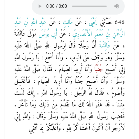
646 حَدَّثَنِي
يَحْيَى
، عَنْ
مَالِكٍ
، عَنْ
عَبْدِ اللَّهِ بْنِ عَبْدِ
الرَّحْمَنِ بْنِ مَعْمَرٍ الْأَنْصَارِيِّ
، عَنْ
أَبِي يُونُسَ
مَوْلَى عَائِشَةَ
، عَنْ
عَائِشَةَ
أَنَّ رَجُلًا قَالَ لِرَسُولِ اللَّهِ صَلَّى اللَّهُ عَلَيْهِ
وَسَلَّمَ وَهُوَ وَاقِفٌ عَلَى الْبَابِ ، وَأَنَا أَسْمَعُ : يَا رَسُولَ اللَّهِ
إِنِّي أُصْبِحُ
جُنُبًا
وَأَنَا أُرِيدُ الصِّيَامَ . فَقَالَ صَلَّى اللَّهُ عَلَيْهِ
وَسَلَّمَ : وَأَنَا أُصْبِحُ جُنُبًا وَأَنَا أُرِيدُ الصِّيَامَ ، فَأَغْتَسِلُ
وَأَصُومُ ، فَقَالَ لَهُ الرَّجُلُ : يَا رَسُولَ اللَّهِ . إِنَّكَ لَسْتَ
مِثْلَنَا . قَدْ غَفَرَ اللَّهُ لَكَ مَا تَقَدَّمَ مِنْ ذَنْبِكَ وَمَا تَأَخَّرَ .
فَغَضِبَ رَسُولُ اللَّهِ صَلَّى اللَّهُ عَلَيْهِ وَسَلَّمَ وَقَالَ : وَاللَّهِ إِنِّي
لَأَرْجُو أَنْ أَكُونَ أَخْشَاكُمْ لِلَّهِ . وَأَعْلَمَكُمْ بِمَا أَتَّقِي