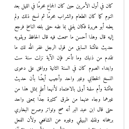
كان في أول الأمرين حين كان الجماع محرمًا في الليل بعد
النوم كما كان الطعام والشراب محرمًا ثم نسخ ذلك ولم
يعلمه أبو هريرة فكان يفتي بما علمه حتى بلغه الناسخ فرجع
إليه قال وهذا أحسن ما سمعت فيه قال الحافظ ويقويه
حديث عائشة السابق من قول الرجل غفر الله لك ما
تقدم من ذنبك وما تأخر فإن الآية نزلت سنة ست
وابتداء الصوم كان في السنة الثانية ووافق على دعوى
النسخ الخطابي وغير واحد وأجيب أيضًا بأن حديث
عائشة وأم سلمة أولى بالاعتماد لأنهما أعلم بمثل هذا من
غيرهما وجاء عنهما من طرق كثيرة جدًا بمعنى واحد
حتى قال ابن عبد البر أنه صح وتواتر وصرح البخاري
برجحانه ونقله البيهقي وغيره عن الشافعي ولأن الفعل