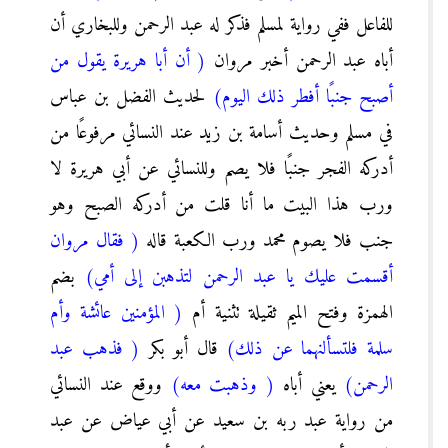
للفاعل ففي رواية لمسلم فذكر له عبد الرحمن وللبخاري أن
أباه عبد الرحمن أخبر مروان
( أن أبا هريرة يقول من
أصبح جنبًا أفطر ذلك اليوم)
لحديث الفضل بن عباس
في مسلم وحديث أسامة بن زيد عند النسائي مرفوعًا من
أدركه الفجر جنبًا فلا يصم وللنسائي عن أبي هريرة لا
ورب هذا البيت ما أنا قلت من أدركه الصبح وهو
جنب فلا يصوم محمد ورب الكعبة قاله
( فقال مروان
أقسمت عليك يا عبد الرحمن لتذهبن إلى أمي)
بضم
الهمزة وفتح الميم ثقيلة تثنية أم
( المؤمنين عائشة وأم
سلمة فلتسألنهما عن ذلك)
قال أبو بكر
( فذهب عبد
الرحمن)
يعني أباه
( وذهبت معه)
ووقع عند النسائي
من رواية عبد ربه بن سعيد عن أبي عياض عن عبد