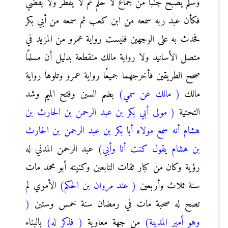
وسلم يصبح جنبًا من جماع لا حلم ثم لا يفطر ولا يقضي
فكأن عبد ربه سمعه من ابن كعب ثم سمعه من أبي بكر
فحدث به على الوجهين فليست رواية عمرو من المزيد في
متصل الأسانيد ولا رواية مالك منقطعة بدليل أن مسلمًا
صحح الطريقين فأخرجهما جميعًا رواية عمرو وتلوها رواية
مالك
( مالك عن سمي)
بضم السين وفتح الميم وشد
التحتية
( مولى أبي بكر بن عبد الرحمن بن الحارث بن
هشام أنه سمع مولاه أبا بكر بن عبد الرحمن بن الحارث
بن هشام يقول كنت أنا وأبي)
عبد الرحمن المدني له
رؤية وكان من كبار ثقات التابعين وكنيته أبو محمد مات
سنة ثلاث وأربعين
( عند مروان بن الحكم)
الأموي لم
تصح له صحبة مات في رمضان سنة خمس وستين
(
وهو أمير المدينة)
من جهة معاوية
( فذكر له)
بالبناء