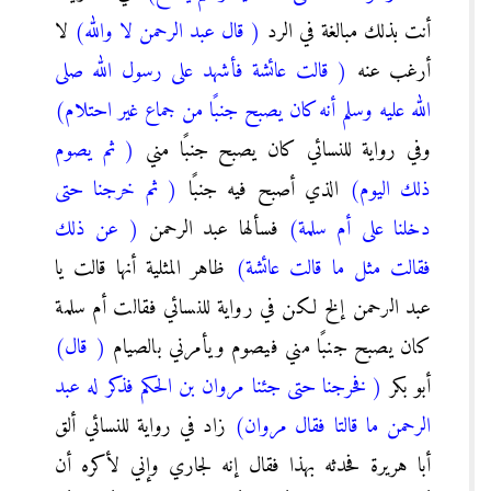
أنت بذلك مبالغة في الرد
( قال عبد الرحمن لا والله)
لا
أرغب عنه
( قالت عائشة فأشهد على رسول الله صلى
الله عليه وسلم أنه كان يصبح جنبًا من جماع غير احتلام)
وفي رواية للنسائي كان يصبح جنبًا مني
( ثم يصوم
ذلك اليوم)
الذي أصبح فيه جنبًا
( ثم خرجنا حتى
دخلنا على أم سلمة)
فسألها عبد الرحمن
( عن ذلك
فقالت مثل ما قالت عائشة)
ظاهر المثلية أنها قالت يا
عبد الرحمن إلخ لكن في رواية للنسائي فقالت أم سلمة
كان يصبح جنبًا مني فيصوم ويأمرني بالصيام
( قال)
أبو بكر
( فخرجنا حتى جئنا مروان بن الحكم فذكر له عبد
الرحمن ما قالتا فقال مروان)
زاد في رواية للنسائي ألق
أبا هريرة فحدثه بهذا فقال إنه لجاري وإني لأكره أن