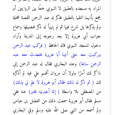
المراد به مسجده بالعقيق لا النبوي جمعًا بين الروايتين أو
يجمع بأنهما التقيا بالعقيق فذكر له عبد الرحمن القصة مجملة
ولم يذكرها بل شرع فيها ثم لم يتهيأ له ذكر تفصيلها وسماع
جواب أبي هريرة إلا بعد رجوعه إلى المدينة وأراد
دخول المسجد النبوي قاله الحافظ
( فركب عبد الرحمن
وركبت معه حتى أتينا أبا هريرة فتحدث معه عبد
الرحمن ساعة)
وعند البخاري فقال له عبد الرحمن إني
ذاكر لك أمرًا ولولا أن مروان أقسم علي فيه لم أذكره
لك
( ثم ذكر له ذلك فقال أبو هريرة لا علم لي بذلك)
من المصطفى بلا واسطة
( إنما أخبرنيه مخبر)
عنه ففي
مسلم فقال أبو هريرة سمعت ذلك من الفضل بن عباس
ولم أسمعه من النبي صلى الله عليه وسلم وفي البخاري