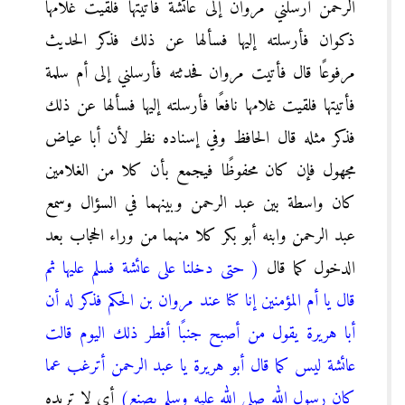
الرحمن أرسلني مروان إلى عائشة فأتيتها فلقيت غلامها
ذكوان فأرسلته إليها فسألها عن ذلك فذكر الحديث
مرفوعًا قال فأتيت مروان فحدثته فأرسلني إلى أم سلمة
فأتيتها فلقيت غلامها نافعًا فأرسلته إليها فسألها عن ذلك
فذكر مثله قال الحافظ وفي إسناده نظر لأن أبا عياض
مجهول فإن كان محفوظًا فيجمع بأن كلا من الغلامين
كان واسطة بين عبد الرحمن وبينهما في السؤال وسمع
عبد الرحمن وابنه أبو بكر كلا منهما من وراء الحجاب بعد
الدخول كما قال
( حتى دخلنا على عائشة فسلم عليها ثم
قال يا أم المؤمنين إنا كنا عند مروان بن الحكم فذكر له أن
أبا هريرة يقول من أصبح جنبًا أفطر ذلك اليوم قالت
عائشة ليس كما قال أبو هريرة يا عبد الرحمن أترغب عما
كان رسول الله صلى الله عليه وسلم يصنع)
أي لا تريده