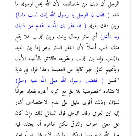
الرجل أن ذلك من خصائصه لأن الله يحل لرسوله ما
شاء
( فقال له الرجل يا رسول الله إنك لست مثلنا)
وبين ذلك بقوله
( قد غفر لك الله ما تقدم من ذنبك
وما تأخر)
أي ستر وحال بينك وبين الذنب فلا يقع
منك ذنب أصلاً لأن الغفر الستر وهو إما بين العبد
والذنب وإما بين الذنب وعقوبته فاللائق بالأنبياء الأول
وبأممهم الثاني فهو كناية عن العصمة وهذا قول في غاية
الحسن
( فغضب رسول الله صلى الله عليه وسلم)
لاعتقاده الخصوصية بلا علم مع كونه أخبره بفعله جوابًا
لسؤاله وذلك أقوى دليل على عدم الاختصاص أشار
إليه ابن العربي وقال الباجي قول السائل ذلك وإن كان
على معنى الخوف والتوقي لكن ظاهره أنه يعتقد فيه
صلى الله عليه وسلم ارتكاب ما شاء لأنه غفر له أو لعله