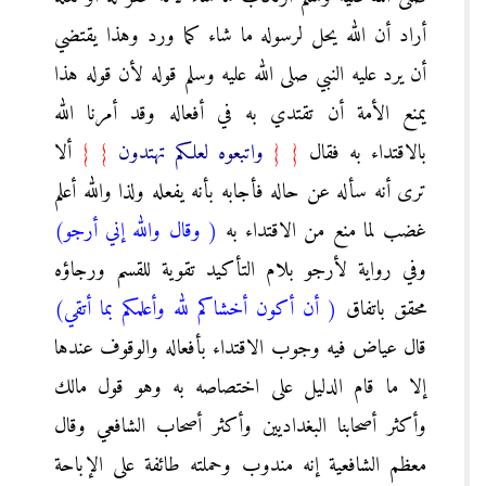
أراد أن الله يحل لرسوله ما شاء كما ورد وهذا يقتضي
أن يرد عليه النبي صلى الله عليه وسلم قوله لأن قوله هذا
يمنع الأمة أن تقتدي به في أفعاله وقد أمرنا الله
بالاقتداء به فقال
{
{
واتبعوه لعلكم تهتدون
}
}
ألا
ترى أنه سأله عن حاله فأجابه بأنه يفعله ولذا والله أعلم
غضب لما منع من الاقتداء به
( وقال والله إني أرجو)
وفي رواية لأرجو بلام التأكيد تقوية للقسم ورجاؤه
محقق باتفاق
( أن أكون أخشاكم لله وأعلمكم بما أتقي)
قال عياض فيه وجوب الاقتداء بأفعاله والوقوف عندها
إلا ما قام الدليل على اختصاصه به وهو قول مالك
وأكثر أصحابنا البغداديين وأكثر أصحاب الشافعي وقال
معظم الشافعية إنه مندوب وحملته طائفة على الإباحة