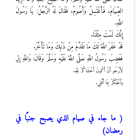
الصِّيَامَ، فَأَغْتَسِلُ وَأَصُومُ، فَقَالَ لَهُ الرَّجُلُ: يَا رَسُولَ
اللَّهِ.
إِنَّكَ لَسْتَ مِثْلَنَا.
قَدْ غَفَرَ اللَّهُ لَكَ مَا تَقَدَّمَ مِنْ ذَنْبِكَ وَمَا تَأَخَّرَ.
فَغَضِبَ رَسُولُ اللَّهِ صَلَّى اللَّهُ عَلَيْهِ وَسَلَّمَ وَقَالَ: وَاللَّهِ
إِنِّي
لَأَرْجُو أَنْ أَكُونَ أَخْشَاكُمْ لِلَّهِ.
وَأَعْلَمَكُمْ بِمَا أَتَّقِي.
( ما جاء في صيام الذي يصبح جنبًا في
رمضان)