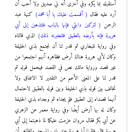
أستقبله بما يكره وفي أخرى أنه لي صديق ولا أحب أن
أرد عليه فقال
( أقسمت عليك يا أبا محمد)
كنية عبد
الرحمن
( لتركبن دابتي فإنها بالباب فلتذهبن إلى أبي
هريرة فإنه بأرضه بالعقيق فلتخبرنه ذلك)
الذي قالتاه
وفي رواية للبخاري ثم قدر لنا أن نجتمع بذي الحليفة
وكان لأبي هريرة هناك أرض فظاهره أنهم اجتمعوا من
غير قصد ورواية مالك نص في القصد فيحمل قوله ثم
قدر لنا على المعنى الأعم من التقدير لا الاتفاق ولا
تخالف بين قوله بذي الحليفة وبين قوله بالعقيق لاحتمال
أنهما قصداه إلى العقيق فلم يجداه ثم وجداه بذي الحليفة
وكان له بها أرض أيضًا وفي رواية معمر عن الزهري
عن أبي بكر فقال مروان عزمت عليكما لما ذهبتما إلى أبي
هريرة قال فلقينا أبا هريرة عند باب المسجد والظاهر أن