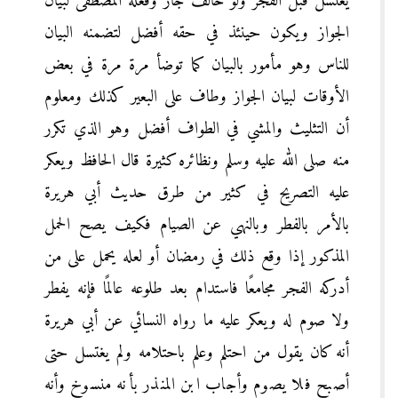
يغتسل قبل الفجر ولو خالف جاز وفعله المصطفى لبيان
الجواز ويكون حينئذ في حقه أفضل لتضمنه البيان
للناس وهو مأمور بالبيان كما توضأ مرة مرة في بعض
الأوقات لبيان الجواز وطاف على البعير كذلك ومعلوم
أن التثليث والمشي في الطواف أفضل وهو الذي تكرر
منه صلى الله عليه وسلم ونظائره كثيرة قال الحافظ ويعكر
عليه التصريح في كثير من طرق حديث أبي هريرة
بالأمر بالفطر وبالنهي عن الصيام فكيف يصح الحمل
المذكور إذا وقع ذلك في رمضان أو لعله يحمل على من
أدركه الفجر مجامعًا فاستدام بعد طلوعه عالمًا فإنه يفطر
ولا صوم له ويعكر عليه ما رواه النسائي عن أبي هريرة
أنه كان يقول من احتلم وعلم باحتلامه ولم يغتسل حتى
أصبح فلا يصوم وأجاب ابن المنذر بأنه منسوخ وأنه