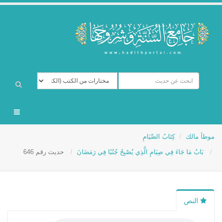
موطأ مالك
كِتَابُ الصِّيَامِ
بَابُ مَا جَاءَ فِي صِيَامِ الَّذِي يُصْبِحُ جُنُبًا فِي رَمَضَانَ
حديث رقم 646
النص