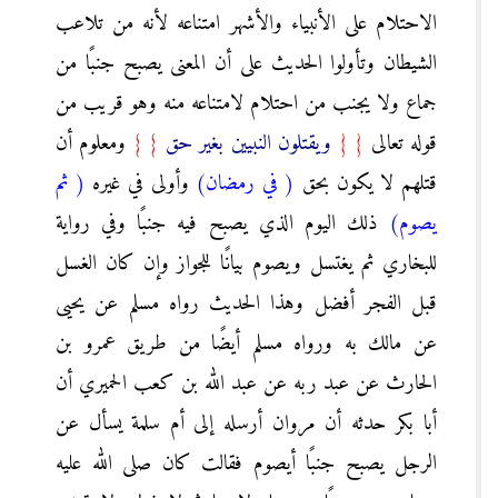
الاحتلام على الأنبياء والأشهر امتناعه لأنه من تلاعب
الشيطان وتأولوا الحديث على أن المعنى يصبح جنبًا من
جماع ولا يجنب من احتلام لامتناعه منه وهو قريب من
قوله تعالى
{
{
ويقتلون النبيين بغير حق
}
}
ومعلوم أن
قتلهم لا يكون بحق
( في رمضان)
وأولى في غيره
( ثم
يصوم)
ذلك اليوم الذي يصبح فيه جنبًا وفي رواية
للبخاري ثم يغتسل ويصوم بيانًا للجواز وإن كان الغسل
قبل الفجر أفضل وهذا الحديث رواه مسلم عن يحيى
عن مالك به ورواه مسلم أيضًا من طريق عمرو بن
الحارث عن عبد ربه عن عبد الله بن كعب الحميري أن
أبا بكر حدثه أن مروان أرسله إلى أم سلمة يسأل عن
الرجل يصبح جنبًا أيصوم فقالت كان صلى الله عليه