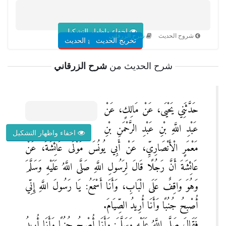
اخفاء واظهار التشكيل
شروح الحديث
شرح الزرقاني
تخريج الحديث
شروح الحديث
شرح الحديث من
شرح الزرقاني
حَدَّثَنِي يَحْيَى، عَنْ مَالِكٍ، عَنْ
عَبْدِ اللَّهِ بْنِ عَبْدِ الرَّحْمَنِ بْنِ
اخفاء واظهار التشكيل
مَعْمَرٍ الْأَنْصَارِيِّ، عَنْ أَبِي يُونُسَ مَوْلَى عَائِشَةَ، عَنْ
عَائِشَةَ أَنَّ رَجُلًا قَالَ لِرَسُولِ اللَّهِ صَلَّى اللَّهُ عَلَيْهِ وَسَلَّمَ
وَهُوَ وَاقِفٌ عَلَى الْبَابِ، وَأَنَا أَسْمَعُ: يَا رَسُولَ اللَّهِ إِنِّي
أُصْبِحُ جُنُبًا وَأَنَا أُرِيدُ الصِّيَامَ.
فَقَالَ صَلَّى اللَّهُ عَلَيْهِ وَسَلَّمَ: وَأَنَا أُصْبِحُ جُنُبًا وَأَنَا أُرِيدُ