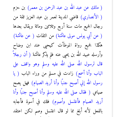
( مالك عن عبد الله بن عبد الرحمن بن معمر)
بن حزم
( الأنصاري)
قاضي المدينة لعمر بن عبد العزيز ثقة من
رجال الجميع مات سنة أربع وثلاثين ومائة ويقال بعدها
( عن أبي يونس مولى عائشة)
من الثقات
( عن عائشة)
هكذا لجميع رواة الموطآت كيحيى عند ابن وضاح
وأرسله عبيد الله بن يحيى عنه فلم يذكر عائشة
( أن رجلاً
قال لرسول الله صلى الله عليه وسلم وهو واقف على
الباب وأنا أسمع)
زادت في مسلم من وراء الباب
( يا
رسول الله إني أصبح جنبًا وأنا أريد الصيام)
فهل يصح
صيامي
( فقال صلى الله عليه وسلم وأنا أصبح جنبًا وأنا
أريد الصيام فأغتسل وأصوم)
فلك في أسوة فأجابه
بالفعل لأنه أبلغ مما لو قال اغتسل وصم لكن اعتقد