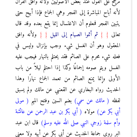
مرجح على القول عند بعض الأصوليين ولأنه وافق القرآن
لأنه أباح المباشرة إلى الفجر وهي الجماع فإذا أبيح حتى
يتبين الفجر فمعلوم أن الاغتسال إنما يقع بعده وقد قال
تعالى
{
{
ثم أتموا الصيام إلى الليل
}
}
ولأنه وافق
المعقول وهو أن الغسل شيء وجب بإنزال وليس في
فعله شيء محرم على الصائم فقد يحتلم بالنهار فيجب عليه
الغسل ويتم صومه إجماعًا وكذا إذا احتلم ليلاً من باب
الأولى وإنما يمنع الصائم من تعمد الجماع نهارًا وهذا
الحديث رواه البخاري عن القعنبي عن مالك ولم يسبق
لفظه
( مالك عن سمي)
بضم السين وفتح الميم
( مولى
أبي بكر عن)
مولاه
( أبي بكر بن عبد الرحمن عن عائشة
وأم سلمة زوجي النبي صلى الله عليه وسلم)
قال ابن عبد
البر روى جماعة الحديث عن أبي بكر عن أبيه ولا معنى