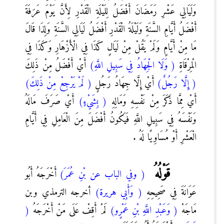
وَلَيَالِي عَشْرِ رَمَضَانَ أَفْضَلُ لِلَيْلَةِ الْقَدْرِ لِأَنَّ يَوْمَ عَرَفَةَ
أَفْضَلُ أَيَّامِ السَّنَةِ وَلَيْلَةُ الْقَدْرِ أَفْضَلُ لَيَالِي السَّنَةِ وَلِذَا قَالَ
مَا مِنْ أَيَّامٍ وَلَمْ يَقُلْ مِنْ لَيَالٍ كَذَا فِي الْأَزْهَارِ وَكَذَا فِي
الْمِرْقَاةِ
( وَلَا الْجِهَادُ فِي سَبِيلِ اللَّهِ)
أَيْ أَفْضَلُ مِنْ ذَلِكَ
( إِلَّا رَجُلٌ)
أَيْ إِلَّا جِهَادُ رَجُلٍ
( لَمْ يَرْجِعْ مِنْ ذَلِكَ)
أَيْ مِمَّا ذَكَرَ مِنْ نَفْسِهِ وَمَالِهِ
( بِشَيْءٍ)
أَيْ صَرَفَ مَالَهُ
وَنَفْسَهُ فِي سَبِيلِ اللَّهِ فَيَكُونُ أَفْضَلَ مِنَ الْعَامِلِ فِي أَيَّامِ
الْعَشْرِ أَوْ مُسَاوِيًا لَهُ .
قَوْلُهُ
( وفي الباب عن بْنِ عُمَرَ)
أَخْرَجَهُ أَبُو
عَوَانَةَ فِي صَحِيحِهِ
( وَأَبِي هريرة)
أخرجه الترمذي وبن
مَاجَهْ
( وَعَبْدِ اللَّهِ بْنِ عَمْرٍو)
لَمْ أَقِفْ عَلَى مَنْ أَخْرَجَهُ
(