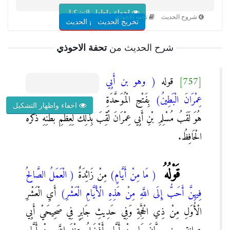
اخفاء واظهار التشكيل
شروح الحديث
تحفة الاحوذي
تخريج الحديث
شروح الحديث
شرح الحديث من
تحفة الاحوذي
[757]
قوله
( وهو بن أَبِي
عِمْرَانَ الْبَطِينُ)
بِفَتْحِ الْمُوَحَّدَةِ
اخفاء واظهار التشكيل
هُوَ لَقَبُ مُسْلِمِ بْنِ أَبِي عِمْرَانَ لُقِّبَ بِذَلِكَ لِعِظَمِ بَطْنِهِ ذَكَرَهُ
الْحَافِظُ.
قَوْلُهُ
( مَا مِنْ أَيَّامٍ)
مِنْ زَائِدَةٌ
( الْعَمَلُ الصَّالِحُ
فِيهِنَّ أَحَبُّ إِلَى اللَّهِ مِنْ هَذِهِ الْأَيَّامِ الْعَشْرِ)
أَيِ الْعَشْرِ
الْأُوَلِ مِنْ ذِي الْحِجَّةِ وَفِي حَدِيثِ جَابِرٍ فِي صَحِيحَيْ أَبِي