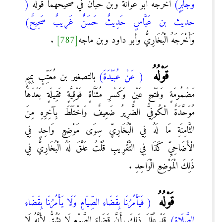
وَجَابِرٍ)
أَخْرَجَهُ أَبُو عَوَانَةَ وبن حبان في صحيحهما قوله
(
حديث بن عَبَّاسٍ حَدِيثٌ حَسَنٌ غَرِيبٌ صَحِيحٌ)
وَأَخْرَجَهُ الْبُخَارِيُّ وأبو داود وبن ماجه
[787]
.
قَوْلُهُ
( عَنْ عُبَيْدَةَ)
بالتصغير بن مُعَتِّبٍ بِمِيمٍ
مَضْمُومَةٍ وَفَتْحِ عَيْنٍ وَكَسْرِ مُثَنَّاةٍ فَوْقِيَّةٍ ثَقِيلَةٍ بَعْدَهَا
مُوَحَّدَةٌ الْكُوفِيُّ الضَّرِيرُ ضَعِيفٌ وَاخْتَلَطَ بِآخِرِهِ مِنَ
الثَّامِنَةِ مَا لَهُ فِي الْبُخَارِيِّ سِوَى مَوْضِعٍ وَاحِدٍ فِي
الْأَضَاحِيِّ كَذَا فِي التَّقْرِيبِ قُلْتُ عَلَّقَ لَهُ الْبُخَارِيُّ فِي
ذَلِكَ الْمَوْضِعِ الْوَاحِدِ .
قَوْلُهُ
( فَيَأْمُرُنَا بِقَضَاءِ الصِّيَامِ وَلَا يَأْمُرُنَا بِقَضَاءِ
الصَّلَاةِ)
قَدْ عُلِّلَ ذَلِكَ بِأَنَّ قَضَاءَ الصَّوْمِ لَا يَشُقُّ لِأَنَّهُ لَا