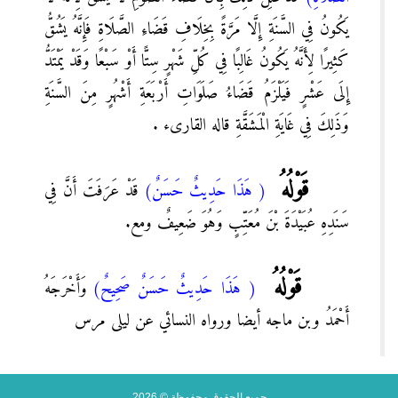
يَكُونُ فِي السَّنَةِ إِلَّا مَرَّةً بِخِلَافِ قَضَاءِ الصَّلَاةِ فَإِنَّهُ يَشُقُّ
كَثِيرًا لِأَنَّهُ يَكُونُ غَالِبًا فِي كُلِّ شَهْرٍ سِتًّا أَوْ سَبْعًا وَقَدْ يَمْتَدُّ
إِلَى عَشْرٍ فَيَلْزَمُ قَضَاءُ صَلَوَاتِ أَرْبَعَةِ أَشْهُرٍ مِنَ السَّنَةِ
وَذَلِكَ فِي غَايَةِ الْمَشَقَّةِ قاله القارىء .
قَوْلُهُ
( هَذَا حَدِيثٌ حَسَنٌ)
قَدْ عَرَفَتَ أَنَّ فِي
سَنَدِهِ عُبَيْدَةَ بْنَ مُعَتِّبٍ وَهُوَ ضَعِيفٌ ومع.
قَوْلُهُ
( هَذَا حَدِيثٌ حَسَنٌ صَحِيحٌ)
وَأَخْرَجَهُ
أَحْمَدُ وبن ماجه أيضا ورواه النسائي عن ليلى مرس
جميع الحقوق محفوظة © 2026