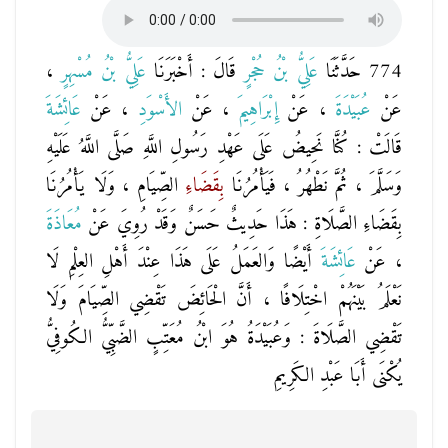
774 حَدَّثَنَا
عَلِيُّ بْنُ حُجْرٍ
قَالَ : أَخْبَرَنَا
عَلِيُّ بْنُ مُسْهِرٍ
،
عَنْ
عُبَيْدَةَ
، عَنْ
إِبْرَاهِيمَ
، عَنْ
الأَسْوَدِ
، عَنْ
عَائِشَةَ
قَالَتْ : كُنَّا نَحِيضُ عَلَى عَهْدِ رَسُولِ اللَّهِ صَلَّى اللَّهُ عَلَيْهِ
وَسَلَّمَ ، ثُمَّ نَطْهُرُ ، فَيَأْمُرُنَا
بِقَضَاءِ
الصِّيَامِ ، وَلَا يَأْمُرُنَا
بِقَضَاءِ الصَّلَاةِ : هَذَا حَدِيثٌ حَسَنٌ وَقَدْ رُوِيَ عَنْ
مُعَاذَةَ
، عَنْ
عَائِشَةَ
أَيْضًا وَالعَمَلُ عَلَى هَذَا عِنْدَ أَهْلِ العِلْمِ لَا
نَعْلَمُ بَيْنَهُمْ اخْتِلَافًا ، أَنَّ الْحَائِضَ تَقْضِي الصِّيَامَ وَلَا
تَقْضِي الصَّلَاةَ : وَعُبَيْدَةُ هُوَ ابْنُ مُعَتِّبٍ الضَّبِّيُّ الكُوفِيُّ
يُكْنَى أَبَا عَبْدِ الكَرِيمِ