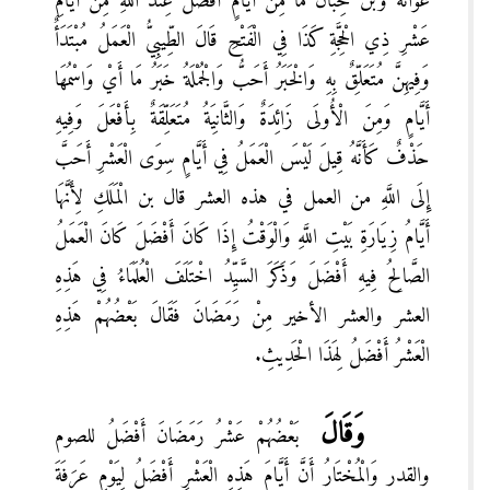
عوانة وبن حِبَّانَ مَا مِنْ أَيَّامٍ أَفْضَلُ عِنْدَ اللَّهِ مِنْ أَيَّامِ
عَشْرِ ذِي الْحِجَّةِ كَذَا فِي الْفَتْحِ قَالَ الطِّيبِيُّ الْعَمَلُ مُبْتَدَأٌ
وَفِيهِنَّ مُتَعَلِّقٌ بِهِ وَالْخَبَرُ أَحَبُّ وَالْجُمْلَةُ خَبَرُ مَا أَيْ وَاسْمُهَا
أَيَّامٍ وَمِنَ الْأُولَى زَائِدَةٌ وَالثَّانِيَةُ مُتَعَلِّقَةٌ بِأَفْعَلَ وَفِيهِ
حَذْفٌ كَأَنَّهُ قِيلَ لَيْسَ الْعَمَلُ فِي أَيَّامٍ سِوَى الْعَشْرِ أَحَبَّ
إِلَى اللَّهِ من العمل في هذه العشر قال بن الْمَلَكِ لِأَنَّهَا
أَيَّامُ زِيَارَةِ بَيْتِ اللَّهِ وَالْوَقْتُ إِذَا كَانَ أَفْضَلَ كَانَ الْعَمَلُ
الصَّالِحُ فِيهِ أَفْضَلَ وَذَكَرَ السَّيِّدُ اخْتَلَفَ الْعُلَمَاءُ فِي هَذِهِ
العشر والعشر الأخير مِنْ رَمَضَانَ فَقَالَ بَعْضُهُمْ هَذِهِ
الْعَشْرُ أَفْضَلُ لِهَذَا الْحَدِيثِ.
وَقَالَ
بَعْضُهُمْ عَشْرُ رَمَضَانَ أَفْضَلُ للصوم
والقدر وَالْمُخْتَارُ أَنَّ أَيَّامَ هَذِهِ الْعَشْرِ أَفْضَلُ لِيَوْمِ عَرَفَةَ