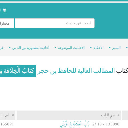
ال
السير
الأحكام
الأحاديث الموضوعة
أحاديث مشتهرة بين الناس
غر
تاب
المطالب العالية للحافظ بن حجر
كِتَابُ الْخِلَافَةِ وَا
#
اسم الباب
#
اسم الب
135090 - 18 /2
بَابُ الْخِلَافَةِ فِي قُرَيْشٍ
135091 - 18 /3