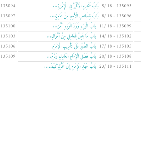
135093 - 18 /5
بَابُ تَقْدِيمِ الْأَقْرَأِ فِي الْإِمْرَةِ...
135094 - 18 /6
135096 - 18 /8
بَابُ قِصَاصِ الْأَمِيرِ مِنْ عَامِلِهِ...
135097 - 18 /9
135099 - 18 /11
بَابُ الْوَزِيرِ وَرَدِّ الْوَزِيرِ أَمْرَ...
135100 - 18 /12
135102 - 18 /14
بَابُ مَا يَحِلُّ لِلْعَامِلِ مِنْ أَمْوَالِ...
135103 - 18 /15
135105 - 18 /17
بَابُ الصَّبْرِ عَلَى تَأْدِيبِ الْإِمَامِ
135106 - 18 /18
135108 - 18 /20
بَابُ فَضْلِ الْإِمَامِ الْعَادِلِ وَذَمِّ...
135109 - 18 /21
135111 - 18 /23
بَابُ عَهْدِ الْإِمَامِ إِلَى عُمَّالِهِ كَيْفَ...