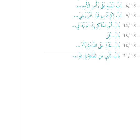
بَابُ الْقِيَامِ عَلَى رَأْسِ الْأَمِيرِ...
بَابُ ذِكْرِ تَفْسِيرِ قَوْلِ عُمَرَ رَضِيَ...
بَابُ أَجْرِ الْحَاكِمِ إِذَا اجْتَهَدَ فِي...
بَابُ الْحِمَى
بَابُ الْحَثِّ عَلَى الطَّاعَةِ وَأَنَّ...
بَابُ النَّهْيِ عَنِ الطَّاعَةِ فِي غَيْرِ...