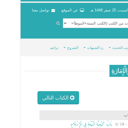
سبت، 25 صفر 1448 هـ
عن الموقع
تواصل معنا
يب الحديث
رد الشبهات
الشروح
تراجم
لْإِمَارَةِ
الكتاب التالي
اب
بَابُ كَيْفِيَّةِ الْبَيْعَةِ فِي الْإِسْلَامٍ