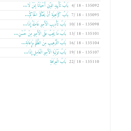
135092 - 18 /4
بَابُ تَأْيِيدِ الدِّينِ أَحْيَانًا بِمَنْ لَا...
135095 - 18 /7
بَابُ كَرَاهِيَةِ أَنْ يَحْكُمَ الْحَاكِمُ...
135098 - 18 /10
بَابُ تَأْدِيبِ الْأَمِيرِ عَامِلَهُ إِذَا...
135101 - 18 /13
بَابُ مَا يَجِبُ عَلَى الْأَمِيرِ مِنْ حُسْنِ...
135104 - 18 /16
بَابُ التَّرْهِيبِ مِنَ الظُّلْمِ وَإِعَانَةِ...
135107 - 18 /19
بَابُ تَوْلِيَةِ الْأَمِيرِ الْعَامِلِ إِذَا...
135110 - 18 /22
بَابُ الْعِرَافَةِ