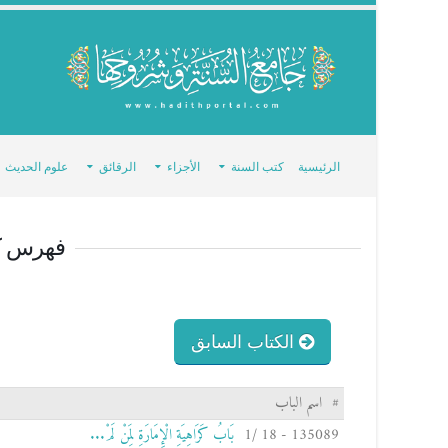
الرئيسية
كتب السنة
الأجزاء
الرقائق
علوم الحديث
فهرس ك
الكتاب السابق
#
اسم الباب
135089 - 18 /1
بَابُ كَرَاهِيَةِ الْإِمَارَةِ لِمَنْ لَمْ...