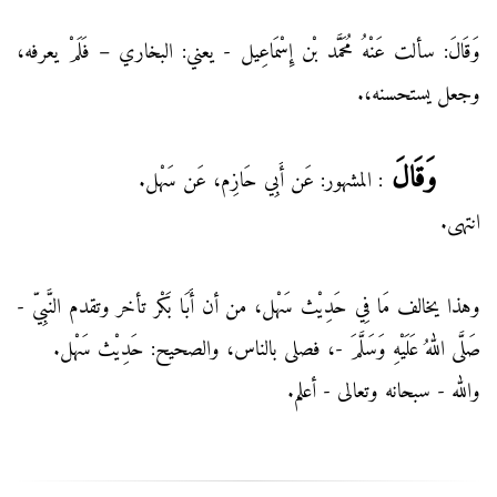
وَقَالَ: سألت عَنْهُ مُحَمَّد بْن إِسْمَاعِيل - يعني: البخاري – فَلَمْ يعرفه،
وجعل يستحسنه،.
وَقَالَ
: المشهور: عَن أَبِي حَازِم، عَن سَهْل.
انتهى.
وهذا يخالف مَا فِي حَدِيْث سَهْل، من أن أَبَا بَكْر تأخر وتقدم النَّبِيّ -
صَلَّى اللهُ عَلَيْهِ وَسَلَّمَ -، فصلى بالناس، والصحيح: حَدِيْث سَهْل.
والله - سبحانه وتعالى - أعلم.