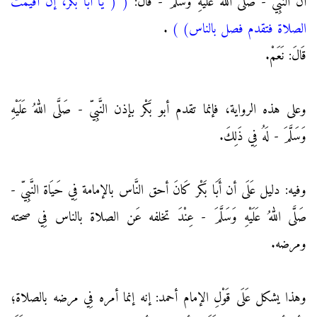
أن النَّبِيّ - صَلَّى اللهُ عَلَيْهِ وَسَلَّمَ - قَالَ:
(
( يَا أَبَا بَكْر، إن أقيمت
الصلاة فتقدم فصل بالناس)
)
.
قَالَ: نَعَمْ.
وعلى هذه الرواية، فإنما تقدم أبو بَكْر بإذن النَّبِيّ - صَلَّى اللهُ عَلَيْهِ
وَسَلَّمَ - لَهُ فِي ذَلِكَ.
وفيه: دليل عَلَى أن أَبَا بَكْر كَانَ أحق النَّاس بالإمامة فِي حَيَاة النَّبِيّ -
صَلَّى اللهُ عَلَيْهِ وَسَلَّمَ - عِنْدَ تخلفه عَن الصلاة بالناس فِي صحته
ومرضه.
وهذا يشكل عَلَى قَوْلِ الإمام أحمد: إنه إنما أمره فِي مرضه بالصلاة؛