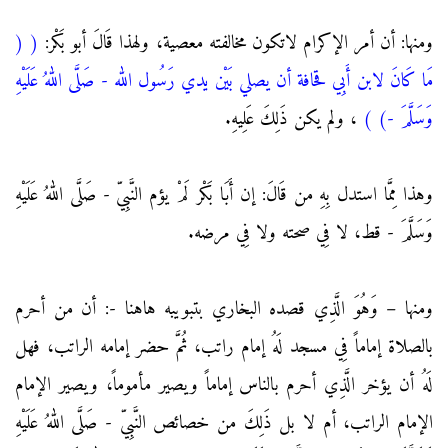
ومنها: أن أمر الإكرام لاتكون مخالفته معصية، ولهذا قَالَ أبو بَكْر:
(
(
مَا كَانَ لابن أَبِي قحافة أن يصلي بَيْن يدي رَسُول الله - صَلَّى اللهُ عَلَيْهِ
وَسَلَّمَ -)
)
، ولم يكن ذَلِكَ عَلِيهِ.
وهذا مِمَّا استدل بِهِ من قَالَ: إن أَبَا بَكْر لَمْ يؤم النَّبِيّ - صَلَّى اللهُ عَلَيْهِ
وَسَلَّمَ - قط، لا فِي صحته ولا فِي مرضه.
ومنها – وَهُوَ الَّذِي قصده البخاري بتبويبه هاهنا -: أن من أحرم
بالصلاة إماماً فِي مسجد لَهُ إمام راتب، ثُمَّ حضر إمامه الراتب، فهل
لَهُ أن يؤخر الَّذِي أحرم بالناس إماماً ويصير مأموماً، ويصير الإمام
الإمام الراتب، أم لا بل ذَلِكَ من خصائص النَّبِيّ - صَلَّى اللهُ عَلَيْهِ