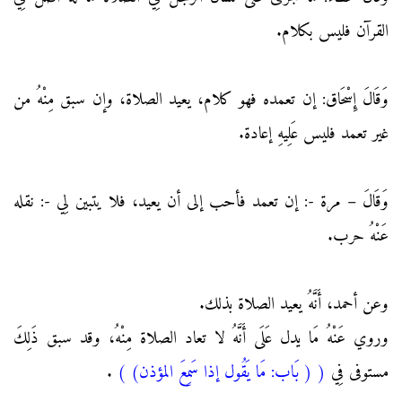
القرآن فليس بكلام.
وَقَالَ إِسْحَاق: إن تعمده فهو كلام، يعيد الصلاة، وإن سبق مِنْهُ من
غير تعمد فليس عَلِيهِ إعادة.
وَقَالَ – مرة -: إن تعمد فأحب إلى أن يعيد، فلا يتبين لِي -: نقله
عَنْهُ حرب.
وعن أحمد، أَنَّهُ يعيد الصلاة بذلك.
وروي عَنْهُ مَا يدل عَلَى أَنَّهُ لا تعاد الصلاة مِنْهُ، وقد سبق ذَلِكَ
مستوفى فِي
(
( بَاب: مَا يَقُول إذا سَمِعَ المؤذن)
)
.