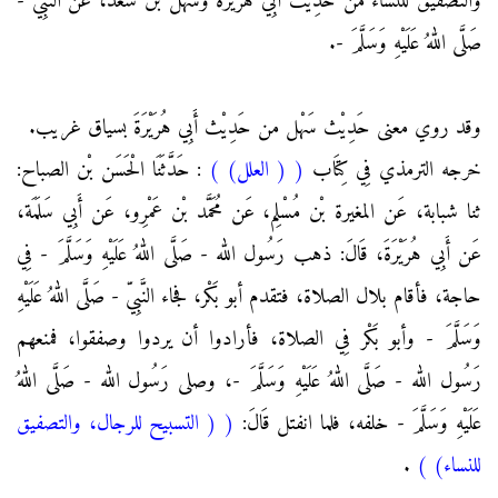
والتصفيق للنساء من حَدِيْث أَبِي هُرَيْرَةَ وسهل بْن سعد، عَن النَّبِيّ -
صَلَّى اللهُ عَلَيْهِ وَسَلَّمَ -.
وقد روي معنى حَدِيْث سَهْل من حَدِيْث أَبِي هُرَيْرَةَ بسياق غريب.
خرجه الترمذي فِي كِتَاب
(
( العلل)
)
: حَدَّثَنَا الْحَسَن بْن الصباح:
ثنا شبابة، عَن المغيرة بْن مُسْلِم، عَن مُحَمَّد بْن عَمْرِو، عَن أَبِي سَلَمَة،
عَن أَبِي هُرَيْرَةَ، قَالَ: ذهب رَسُول الله - صَلَّى اللهُ عَلَيْهِ وَسَلَّمَ - فِي
حاجة، فأقام بلال الصلاة، فتقدم أبو بَكْر، فجاء النَّبِيّ - صَلَّى اللهُ عَلَيْهِ
وَسَلَّمَ - وأبو بَكْر فِي الصلاة، فأرادوا أن يردوا وصفقوا، فمنعهم
رَسُول الله - صَلَّى اللهُ عَلَيْهِ وَسَلَّمَ -، وصلى رَسُول الله - صَلَّى اللهُ
عَلَيْهِ وَسَلَّمَ - خلفه، فلما انفتل قَالَ:
(
( التسبيح للرجال، والتصفيق
للنساء)
)
.