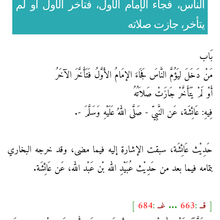
الناس، فجاء الإمام الأول، فتأخر الأول أو لم
يتأخر، جازت صلاته
بَاب
مَنْ دَخَلَ ليَؤُمَّ النَّاسَ فَجَاءَ الإمَامُ الأَوَّلُ فَتَأَخَّرَ الآخَرُ
أَوْ لَمْ يَتَأَخَّرْ جَازَتْ صَلاَتُهُ
فِيهِ: عَائِشَة، عَن النَّبِيّ - صَلَّى اللهُ عَلَيْهِ وَسَلَّمَ -.
حَدِيْث عَائِشَة، سبقت الإشارة إليه فيما مضى، وقد خرجه البخاري
بتمامه فيما بعد من حَدِيْث عُبَيْدِ الله بْن عَبْد الله، عَن عَائِشَة.
[
قــ
:
663
...
غــ
:
684
]