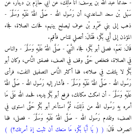
- حَدَّثَنَا عَبْد الله بْن يوسف: أنا مَالِك، عَن أَبِي حَازِم بْن دينار، عَن
سَهْل بْن سعد الساعدي، أن رَسُول الله - صَلَّى اللهُ عَلَيْهِ وَسَلَّمَ -
ذهب إلى بني عَمْرِو بْن عوف ليصلح بينهم، فحانت الصلاة، فجاء
المؤذن إلى أَبِي بَكْر، فَقَالَ: أتصلي للناس فأقيم.
قَالَ: نَعَمْ، فصلى أبو بَكْر، فجاء النَّبِيّ - صَلَّى اللهُ عَلَيْهِ وَسَلَّمَ - والناس
فِي الصلاة، فتخلص حَتَّى وقف فِي الصف، فصفق النَّاس، وكان أبو
بَكْر لا يلتفت فِي صلاته، فلما أكثر النَّاس التصفيق التفت، فرأى
رَسُول الله - صَلَّى اللهُ عَلَيْهِ وَسَلَّمَ - فأشار إليه رَسُول الله - صَلَّى اللهُ
عَلَيْهِ وَسَلَّمَ - أن امكث مكانك، فرفع أبو بَكْر يديه، فحمد الله عَلَى مَا
أمره بِهِ رَسُول الله من ذَلِكَ، ثُمَّ استأخر أبو بَكْر حَتَّى استوى فِي
الصف، وتقدم رَسُول الله - صَلَّى اللهُ عَلَيْهِ وَسَلَّمَ - فصلى، فلما
انصرف قَالَ:
(
( يَا أَبَا بَكْر، مَا منعك أن تثبت إذ أمرتك؟)
)