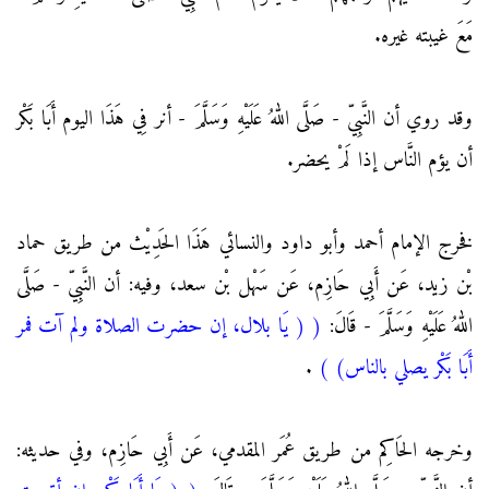
مَعَ غيبته غيره.
وقد روي أن النَّبِيّ - صَلَّى اللهُ عَلَيْهِ وَسَلَّمَ - أنر فِي هَذَا اليوم أَبَا بَكْر
أن يؤم النَّاس إذا لَمْ يحضر.
فخرج الإمام أحمد وأبو داود والنسائي هَذَا الحَدِيْث من طريق حماد
بْن زيد، عَن أَبِي حَازِم، عَن سَهْل بْن سعد، وفيه: أن النَّبِيّ - صَلَّى
اللهُ عَلَيْهِ وَسَلَّمَ - قَالَ:
(
( يَا بلال، إن حضرت الصلاة ولم آت فمر
أَبَا بَكْر يصلي بالناس)
)
.
وخرجه الحَاكِم من طريق عُمَر المقدمي، عَن أَبِي حَازِم، وفي حديثه: