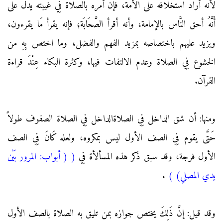
لأنه أراد استخلافه عَلَى الأمة، فإن أمره بالصلاة فِي غيبته يدل عَلَى
أَنَّهُ أحق النَّاس بالإمامة، وأنه أقرأ الصَّحَابَة؛ فإنه يقرأ مَا يقرءون،
ويزيد عليهم باختصاصه بمزيد الفهم والفضل، وما اختص بِهِ من
الخشوع فِي الصلاة وعدم الالتفات فيها، وكثرة البكاء عِنْدَ قراءة
القرآن.
ومنها: أن شق الداخل فِي الصلاةالداخل فِي الصلاة الصفوف طولاً
حَتَّى يقوم فِي الصف الأول ليس بمكروه، ولعله كَانَ فِي الصف
الأول فرجة، وقد سبق ذكر هذه المسألأة فِي
(
( أبواب: المرور بَيْن
يدي المصلي)
)
.
وقد قيل: إنَّ ذَلِكَ يختص جوازه بمن تليق به الصلاة بالصف الأول