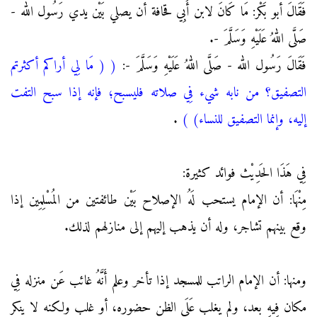
فَقَالَ أبو بَكْر: مَا كَانَ لابن أَبِي قحافة أن يصلي بَيْن يدي رَسُول الله -
صَلَّى اللهُ عَلَيْهِ وَسَلَّمَ -.
فَقَالَ رَسُول الله - صَلَّى اللهُ عَلَيْهِ وَسَلَّمَ -:
(
( مَا لِي أراكم أكثرتم
التصفيق؟ من نابه شيء فِي صلاته فليسبح؛ فإنه إذا سبح التفت
إليه، وإنما التصفيق للنساء)
)
.
فِي هَذَا الحَدِيْث فوائد كثيرة:
مِنْهَا: أن الإمام يستحب لَهُ الإصلاح بَيْن طائفتين من المُسْلِمِين إذا
وقع بينهم تشاجر، وله أن يذهب إليهم إلى منازلهم لذلك.
ومنها: أن الإمام الراتب للمسجد إذا تأخر وعلم أَنَّهُ غائب عَن منزله فِي
مكان فِيهِ بعد، ولم يغلب عَلَى الظن حضوره، أو غلب ولكنه لا ينكر