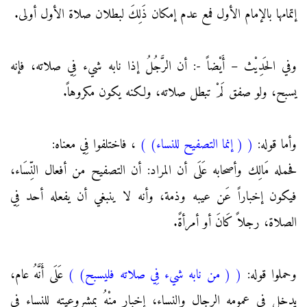
إتمامها بالإمام الأول فمع عدم إمكان ذَلِكَ لبطلان صلاة الأول أولى.
وفي الحَدِيْث – أَيْضاً -: أن الرَّجُلُ إذا نابه شيء فِي صلاته، فإنه
يسبح، ولو صفق لَمْ تبطل صلاته، ولكنه يكون مكروهاً.
وأما قوله:
(
( إنما التصفيح للنساء)
)
، فاختلفوا فِي معناه:
فحمله مَالِك وأصحابه عَلَى أن المراد: أن التصفيح من أفعال النِّسَاء،
فيكون إخباراً عَن عيبه وذمة، وأنه لا ينبغي أن يفعله أحد فِي
الصلاة، رجلاً كَانَ أو أمرأةً.
وحملوا قوله:
(
( من نابه شيء فِي صلاته فليسبح)
)
عَلَى أَنَّهُ عام،
يدخل فِي عمومه الرجال والنساء، إخبار مِنْهُ بمشروعيته للنساء فِي