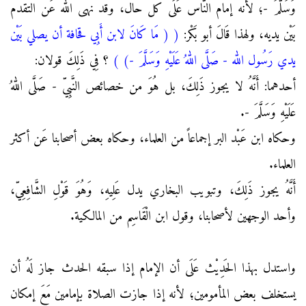
وَسَلَّمَ -؛ لأنه إمام النَّاس عَلَى كل حال، وقد نهى الله عَن التقدم
بَيْن يديه، ولهذا قَالَ أبو بَكْر:
(
( مَا كَانَ لابن أَبِي قحافة أن يصلي بَيْن
يدي رَسُول الله - صَلَّى اللهُ عَلَيْهِ وَسَلَّمَ -)
)
؟ فِي ذَلِكَ قولان:
أحدهما: أَنَّهُ لا يجوز ذَلِكَ، بل هُوَ من خصائص النَّبِيّ - صَلَّى اللهُ
عَلَيْهِ وَسَلَّمَ -.
وحكاه ابن عَبْد البر إجماعاً من العلماء، وحكاه بعض أصحابنا عَن أكثر
العلماء.
أَنَّهُ يجوز ذَلِكَ، وتبويب البخاري يدل عَلِيهِ، وَهُوَ قَوْلِ الشَّافِعِيّ،
وأحد الوجهين لأصحابنا، وقول ابن الْقَاسِم من المالكية.
واستدل بهذا الحَدِيْث عَلَى أن الإمام إذا سبقه الحدث جاز لَهُ أن
يستخلف بعض المأمومين؛ لأنه إذا جازت الصلاة بإمامين مَعَ إمكان