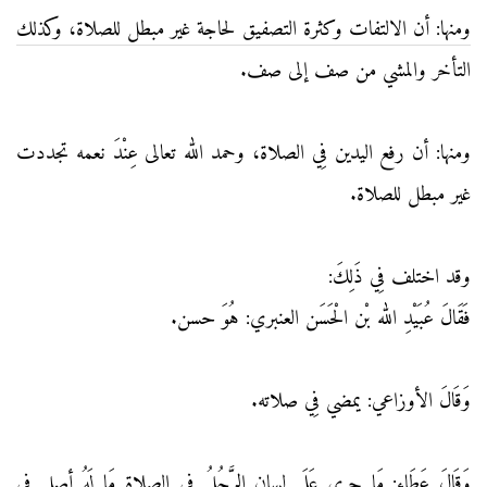
ومنها: أن الالتفات وكثرة التصفيق لحاجة غير مبطل للصلاة، وكذلك
التأخر والمشي من صف إلى صف.
ومنها: أن رفع اليدين فِي الصلاة، وحمد الله تعالى عِنْدَ نعمه تجددت
غير مبطل للصلاة.
وقد اختلف فِي ذَلِكَ:
فَقَالَ عُبَيْدِ الله بْن الْحَسَن العنبري: هُوَ حسن.
وَقَالَ الأوزاعي: يمضي فِي صلاته.
وَقَالَ عَطَاء: مَا جرى عَلَى لسان الرَّجُلُ فِي الصلاة مَا لَهُ أصل فِي