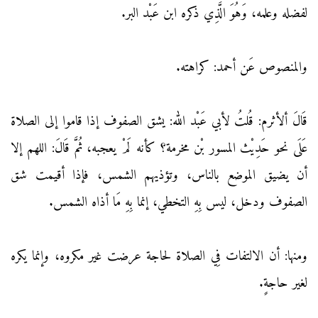
لفضله وعلمه، وَهُوَ الَّذِي ذكره ابن عَبْد البر.
والمنصوص عَن أحمد: كراهته.
قَالَ ألأثرم: قُلتُ لأبي عَبْد الله: يشق الصفوف إذا قاموا إلى الصلاة
عَلَى نحو حَدِيْث المسور بْن مخرمة؟ كأنه لَمْ يعجبه، ثُمَّ قَالَ: اللهم إلا
أن يضيق الموضع بالناس، وتؤذيهم الشمس، فإذا أقيمت شق
الصفوف ودخل، ليس بِهِ التخطي، إنما بِهِ مَا أذاه الشمس.
ومنها: أن الالتفات فِي الصلاة لحاجة عرضت غير مكروه، وإنما يكره
لغير حاجةٍ.