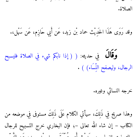
الصلاة.
وقد رَوَى هَذَا الحَدِيْث حماد بْن زيد، عَن أَبِي حَازِم، عَن سَهْل،.
وَقَالَ
فِي حديثه:
(
( إذا نابكم شيء فِي الصلاة فليسبح
الرجال، وليصفح النِّسَاء)
)
.
خرجه النسائي وغيره.
وهذا صريح فِي ذَلِكَ، سيأتي الكلام عَلَى ذَلِكَ مستوفى فِي موضعه من
الكتاب – إن شاء الله تعالى –؛ فإن البخاري خرج التسبيح للرجال