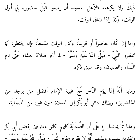
ذَلِكَ ولا يكرهه، فلأهل المسجد أن يصلوا قَبْلَ حضوره فِي أول
الوقت، وكذا إذا ضاق الوقت.
وأما إن كَانَ حاضراً أو قريباً، وكان الوقت متسعاً، فإنه ينتظر، كما
انتظروا النَّبِيّ - صَلَّى اللهُ عَلَيْهِ وَسَلَّمَ - لما أخر صلاة العشاء حَتَّى نام
النِّسَاء والصبيان، وقد سبق ذكره.
ومنها: أَنَّهُ إنما يؤم النَّاس مَعَ غيبة الإمام أفضل من يوجد من
الحاضرين، ولذلك دعي أبو بَكْر إلى الصلاة دون غيره من الصَّحَابَة.
وهذا مِمَّا يستدل بِهِ عَلَى أن الصَّحَابَة كلهم كانوا معترفين بفضل أَبِي بَكْر
وتقدمه عليهم، وعلمهم أَنَّهُ لا يقوم مقام النَّبِيّ - صَلَّى اللهُ عَلَيْهِ وَسَلَّمَ -