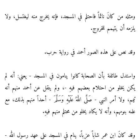
ومثله من كانَ نائماً فاحتلم في المسجد، فإنه يخرج منه ليغتسل، ولا
يلزمه أن يتيمم للخروج.
وقد نص على هذه الصور أحمد في رواية حرب.
واستدل طائفة بأن الصحابة كانوا ينامون في المسجد - يعني: أنه لم
يكن يخلو من احتلام بعضهم فيهِ -، ولم ينقل عن أحمد منهم أنه
تيمم، ولا أمر النبي - صَلَّى اللهُ عَلَيْهِ وَسَلَّمَ - أحداً منهم بذلك، مع
علمه بنومهم، وأنه لا يكاد يخلو من محتلم منهم فيهِ.
وقد كانَ ابن عمر شاباً عزباً، ينام في المسجد على عهد رسول الله -