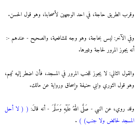
وقرب الطريق حاجة، في احد الوجهين لأصحابنا، وهو قول الحسن.
وفي الآخر: ليس بحاجة، وهو وجه للشافعية، والصحيح - عندهم -:
أنه يجوز المرور لحاجة وغيرها.
والقول الثاني: لا يجوز للجنب المرور في المسجد، فأن اضطر إليه تيمم،
وهو قول الثوري وابي حنيفة وإسحاق ورواية عن مالك.
وقد روي، عن النبي - صَلَّى اللهُ عَلَيْهِ وَسَلَّمَ - أنه قالَ:
(
( لا أحل
المسجد لحائض ولا جنب)
)
.