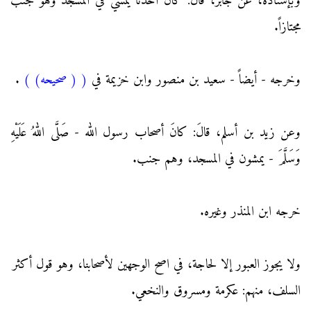
وبإسناده، عن جابر، قالَ: كانَ احدنا يمشي في المسجد وهو جنب
مجتازاً.
وخرجه - أيضاً - سعيد بن منصور وابن خزيمة في
(
( صحيحه)
)
.
وعن زيد بن أسلم، قالَ: كانَ أصحاب رسول الله - صَلَّى اللهُ عَلَيْهِ
وَسَلَّمَ - يمشون في المسجد، وهم جنب.
خرجه ابن المنذر وغيره.
ولا يجوز العبور إلا لحاجة، في اصح الوجهين لأصحابنا، وهو قول أكثر
السلف، منهم: عكرمة ومسروق والنخعي.