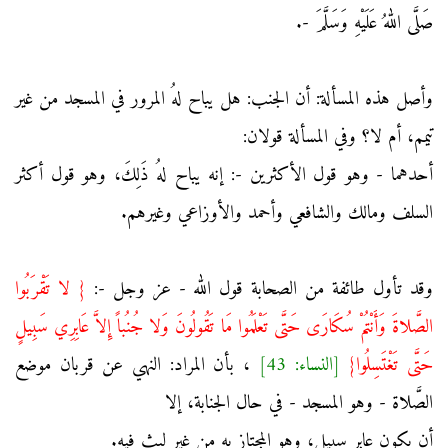
صَلَّى اللهُ عَلَيْهِ وَسَلَّمَ -.
وأصل هذه المسألة: أن الجنب: هل يباح لهُ المرور في المسجد من غير
تيمم، أم لا؟ وفي المسألة قولان:
أحدهما - وهو قول الأكثرين -: إنه يباح لهُ ذَلِكَ، وهو قول أكثر
السلف ومالك والشافعي وأحمد والأوزاعي وغيرهم.
وقد تأول طائفة من الصحابة قول الله - عز وجل -:
{ لا تَقْرَبُوا
الصَّلاةَ وَأَنْتُمْ سُكَارَى حَتَّى تَعْلَمُوا مَا تَقُولُونَ وَلا جُنُباً إِلاَّ عَابِرِي سَبِيلٍ
حَتَّى تَغْتَسِلُوا}
[النساء: 43]
، بأن المراد: النهي عن قربان موضع
الصَّلاة - وهو المسجد - في حال الجنابة، إلا
أن يكون عابر سبيل، وهو المجتاز به من غير لبث فيهِ.