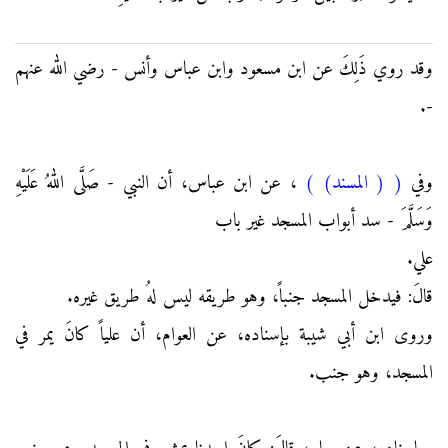
وقد روي ذَلِكَ عن ابن مسعود وابن عباس وأنس - رضي الله عنهم
-.
وفي
(
( المسند)
)
، عن ابن عباس، أن النبي - صَلَّى اللهُ عَلَيْهِ
وَسَلَّمَ - سد أبواب المسجد غير باب
علي.
قالَ: فيدخل المسجد جنباً، وهو طريقه ليس لهُ طريق غيره.
وروى ابن أبي شيبة بإسناده، عن العوام، أن علياً كانَ يمر في
المسجد، وهو جنب.