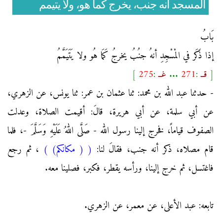
المسجد أنه جنب، يخرج كما هو، ولا يتيمم
بَابُ
إذا ذَكَر في المْسْجِدِ أنهُ جنُبُ يخرجُ كَمَا هُو ولا يَتَيَمَّمُ
[
قــ
:
271
...
غــ
:
275
]
- حدثنا عبد الله بن محمد: ثنا عثمان بن عمر: ثنا يونس، عن الزهري،
عن أبي سلمة، عن أبي هريرة، قالَ: أقيمت الصلاة، وعدلت
الصفوف قياماً، فخرج إلينا رسول الله - صَلَّى اللهُ عَلَيْهِ وَسَلَّمَ -، فلما
قام مصلاه، ذكر أنه جنب، فقالَ لنا:
(
( مكانكم)
)
، ثم رجع
فاغتسل، ثم خرج إلينا، ورأسه يقطر، فكبر، فصلينا معه.
تابعه: عبد الأعلى، عن معمر، عن الزهري.