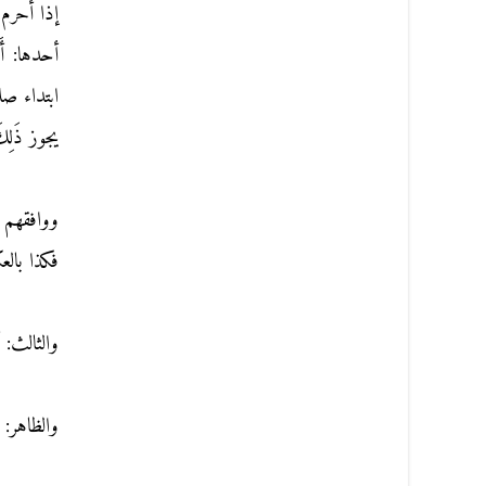
إذا أحرم م
أحدها: أَن
ابتداء صل
يجوز ذَلِك
ووافقهم ب
فكذا بال
والثالث: 
والظاهر: أ