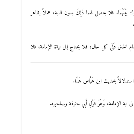
ْنَهُمَا، فلا يحصل لهما ذَلِكَ بدون النية، عملاً بظاهر
َ - إمام الخلق عَلَى كل حال، فلا يحتاج إلى نيةة الإمامة، فلا
ستدلالاً بحديث ابن عَبَّاس هَذَا.
ية الإمامة، وَهُوَ قَوْلِ أَبِي حنيفة وصاحبيه.