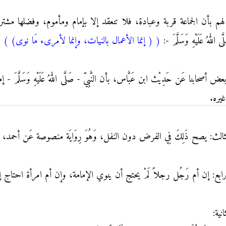
م بأن الجماعة قربة وعبادة، فلا تنعقد إلا بإمام ومأموم، وفضلها مشترك بَي
ى اللهُ عَلَيْهِ وَسَلَّمَ -:
(
( إنما الأعمال بالنيات، وإنما لأمرىء مَا نوى)
)
.
أصحابنا عَن حَدِيْث ابن عَبَّاس، بأن النَّبِيّ - صَلَّى اللهُ عَلَيْهِ وَسَلَّم
غيره.
ثالث: يصح ذَلِكَ فِي الفرض دون النفل، وَهُوَ رِوَايَة منصوصة عَن أحمد، ا
رابع: إن أم رَجُل رجلاً لَمْ يحتج أن ينوي الإمامة، وإن أم امرأة احتاج إلى ن
انية: