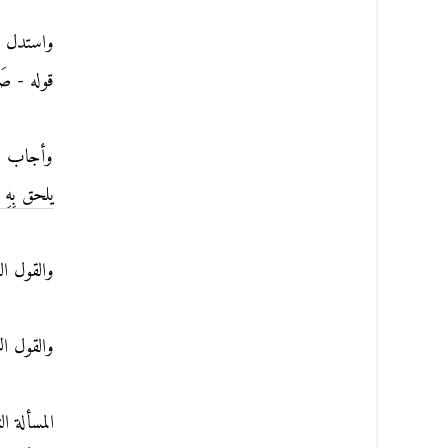
واستدل له
قوله - صَلَّ
وأجاب بعض 
يلحق بِهِ 
والقول ال
والقول ال
المسألة الث