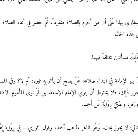
خاري بهذا عَلَى أن من أحرم بالصلاة منفرداً، ثُمَّ حضر فِي أثناء الصلاة
َلَى هذه الحال.
كَ مسألتين مختلفاً فيهما:
ْ ينو الإمامة فِي ابتداء صلاته: هَلْ يصح أن يأتم بِهِ غيره، أم لا؟ وفي المسأ
وز ذَلِكَ، فلا يشترط أن ينوي الإمام الإمامة، بل لَوْ نوى المأموم الاقتداء
 وزفر، وحكي رِوَايَة عَن أحمد.
ثاني: لا يجوز بحال، وَهُوَ ظاهر مذهب أحمد، وقول الثوري – فِي رِوَايَة إِسْح