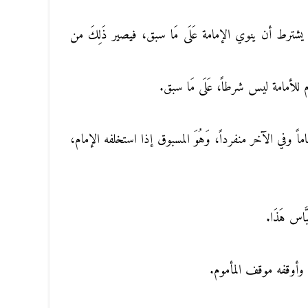
لإمام يشترط أن ينوي الإمامة عَلَى مَا سبق، فيصير ذَلِكَ من
مام للأمامة ليس شرطاً، عَلَى مَا سبق.
ً وفي الآخر منفرداً، وَهُوَ المسبوق إذا استخلفه الإمام،
َاس هَذَا.
مينه، وأوقفه موقف المأموم.