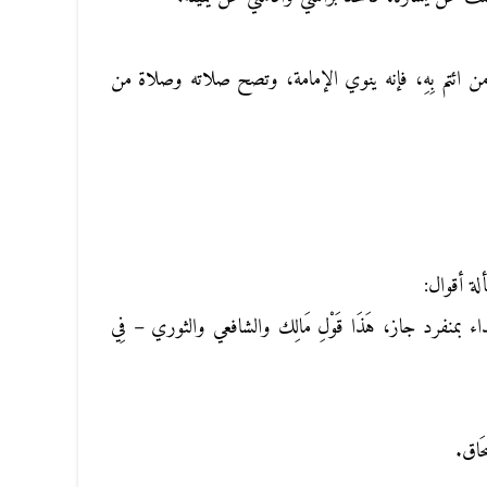
 من ائتم بِهِ، فإنه ينوي الإمامة، وتصح صلاته وصلاة من
لة أقوال:
 بمنفرد جاز، هَذَا قَوْلِ مَالِك والشافعي والثوري – فِي
َاق.