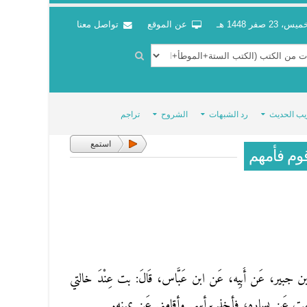
س، 23 صفر 1448 هـ
عن الموقع
تواصل معنا
يب الحديث
رد الشبهات
الشروح
تراجم
استمع
 قوم فأمهم
 بن جبير، عَن أَبِيه، عَن ابن عَبَّاس، قَالَ: بت عِنْدَ خالتي
هُ، فقمت عَن يساره، فأخذ برأسي وأقامني عَن يمينه.