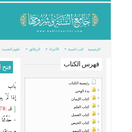
الرئيسية
كتب السنة
الأجزاء
الرقائق
علوم الحديث
فهرس الكتاب
فتح ا
رئيسية الكتاب
بَاب
بدء الوحي
إذا لَمْ ينوِ
كتاب الإيمان
[
قــ
:
78
كتاب العلم
كتاب الغسل
- حَدَّثَن
كتاب الحيض
ميمونة، فق
كتاب التيمم