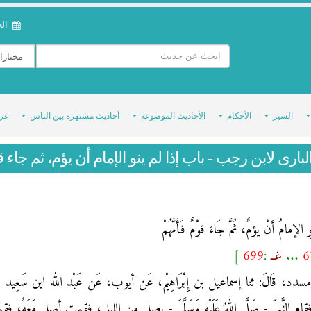
الخمي
السير
الأحكام
الأحاديث الموضوعة
أحاديث مشتهرة بين الناس
غر
لبارى لابن رجب - باب إذا لم ينو الإمام أن يؤم، ثم جاء
 الإمامُ أنْ يؤمٌ، ثُمَّ جَاءَ قوْمٌ فَأَمَّهُمْ
6
...
غــ
:
699
]
َا مسدد، قَالَ: ثنا إسماعيل بن إِبْرَاهِيْم، عَن أيوب، عَن عَبْد الله ابن سَعِيد
ام النَّبِيّ - صَلَّى اللهُ عَلَيْهِ وَسَلَّمَ - يصلي من الليل، فقمت أصلي مَعَ