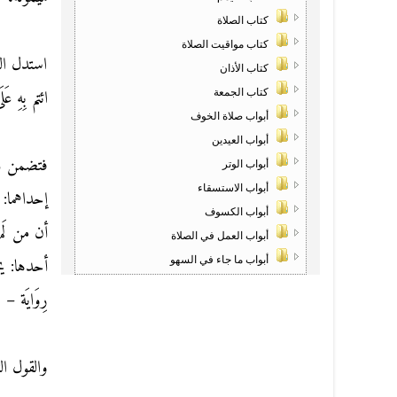
كتاب الصلاة
كتاب مواقيت الصلاة
استدل الب
كتاب الأذان
ائتم بِهِ ع
كتاب الجمعة
أبواب صلاة الخوف
أبواب العيدين
فتضمن ذَلِ
أبواب الوتر
أبواب الاستسقاء
إحداهما:
أبواب الكسوف
أن من لَم
أبواب العمل في الصلاة
أحدها: يج
أبواب ما جاء في السهو
رِوَايَة –
والقول ال