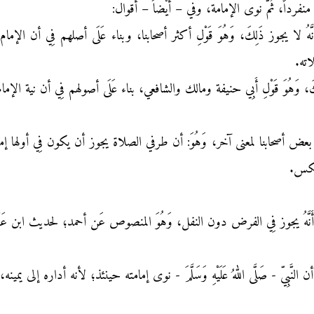
نفرداً، ثُمَّ نوى الإمامة، وفي – أَيْضاً – أقوال:
َّهُ لا يجوز ذَلِكَ، وَهُوَ قَوْلِ أكثر أصحابنا، وبناء عَلَى أصلهم فِي أن ا
اته.
َ، وَهُوَ قَوْلِ أَبِي حنيفة ومالك والشافعي، بناء عَلَى أصولهم فِي أن نية الإ
عض أصحابنا لمعنى آخر، وَهُوَ: أن طرفي الصلاة يجوز أن يكون فِي أولها إماما
عكس.
أَنَّهُ يجوز فِي الفرض دون النفل، وَهُوَ المنصوص عَن أحمد؛ لحديث ابن عَبّ
ن النَّبِيّ - صَلَّى اللهُ عَلَيْهِ وَسَلَّمَ - نوى إمامته حينئذ؛ لأنه أداره إلى ي