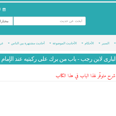
ال
السير
الأحكام
الأحاديث الموضوعة
أحاديث مشتهرة بين الناس
غر
لبارى لابن رجب - باب من برك على ركبتيه عند الإمام 
رح متوفّر لهذا الباب في هذا الكتاب