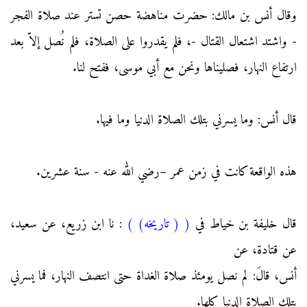
وقال أنس بن مالك: حضرت مناهضة حصن تستر عند صلاة الفجر
- واشتد اشتعال القتال -، فلم يقدروا على الصلاة، فلم نُصل إلاّ بعد
ارتفاع النهار، فصليناها ونحن مع أبي موسى، ففتح لنا.
قال أنس: وما يسرني بتلك الصلاة الدنيا وما فيها.
هذه الواقعة كانت في زمن عمر –رضي الله عنه - سنة عشرين.
قال خليفة بن خياط في
(
( تاريخه)
)
: نا ابن زريع، عن سعيد،
عن قتادة، عن
أنس، قالَ: لم نصل يومئذ صلاة الغداة حتى انتصف النهار، فما يسرني
بتلك الصلاة الدنيا كلها.