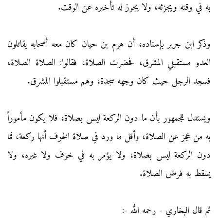
به في وقته ويجزئه، ولا يجوز له تأخيره عن الوقت.
وذكر ابن جرير بإسناده، أن هرم بن حيان كان معه أصحابه يقاتلون
العدو مستقبلي المشرق، فحضرت الصلاة، فقالوا: الصلاة الصلاة،
فسجد الرجل حيث كان وجهه سجدة، وهم مستقبلوا المشرق.
ويستدل للجمهور بأن ما دون الركعة ليس بصلاة، فلا يكون مأموراً
به من عجز عن الصلاة، وأقل ما ورد في صلاة الخوف أنها ركعة، فما
دون الركعة ليس بصلاة، ولا يؤمر به في خوف ولا غيره، ولا
يسقط به فرض الصلاة.
ثم قال البخاري - رحمه الله -: