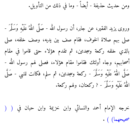
ومن حديث حذيفة - أيضاً - وما في ذلك من التأويل.
وروى يزيد الفقير، عن جابر، أن رسول الله - صَلَّى اللهُ عَلَيْهِ وَسَلَّمَ -
صلى بهم صلاة الخوف، فقام صف بين يديه، وصف خلفه، صلى
بالذي خلفه ركعة وسجدتين، ثم تقدم هؤلاء حتى قاموا في مقام
أصحابهم، وجاء أولئك فقاموا مقام هؤلاء، فصلى لهم رسول الله -
صَلَّى اللهُ عَلَيْهِ وَسَلَّمَ - ركعة وسجدتين، ثم سلم، فكانت للنبي - صَلَّى
اللهُ عَلَيْهِ وَسَلَّمَ - ? ركعتان، ولهم ركعة.
خرجه الإمام أحمد والنسائي وابن خزيمة وابن حبان في
(
(
صحيحهما)
)
.