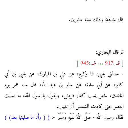
قال خليفة: وذلك سنة عشرين.
ثم قال البخاري:
[
قــ
:
917
...
غــ
:
945
]
- حدثني يحيى: ثنا وكيع، عن علي بن المبارك، عن يحيى بن أبي
كثير، عن أبي سلمة، عن جابر بن عبد الله، قال جاء عمر يوم
الخندق، فجعل يسب كفار قريش، ويقول: يارسول الله، ما صليت
العصر حتى كادت الشمس أن تغيب.
فقال رسول الله - صَلَّى اللهُ عَلَيْهِ وَسَلَّمَ -:
(
( وأنا ما صليتها بعد)
)