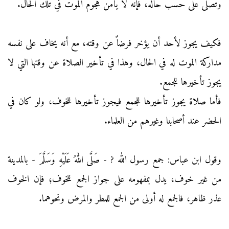
وتصلى على حسب حاله، فإنه لا يأمن هجوم الموت في تلك الحال.
فكيف يجوز لأحد أن يؤخر فرضاً عن وقته، مع أنه يخاف على نفسه
مداركة الموت له في الحال، وهذا في تأخير الصلاة عن وقتها التي لا
يجوز تأخيرها للجمع.
فأما صلاة يجوز تأخيرها للجمع فيجوز تأخيرها للخوف، ولو كان في
الحضر عند أصحابنا وغيرهم من العلماء.
وقول ابن عباس: جمع رسول الله ? - صَلَّى اللهُ عَلَيْهِ وَسَلَّمَ - بالمدينة
من غير خوف، يدل بمفهومه على جواز الجمع للخوف؛ فإن الخوف
عذر ظاهر، فالجمع له أولى من الجمع للمطر والمرض ونحوهما.