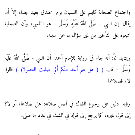
واجتماع الصحابة كلهم على النسيان يوم الخندق بعيد جدا، إلاّ أن
يقال: إن النبي - صَلَّى اللهُ عَلَيْهِ وَسَلَّمَ - هو الناسي، وأن الصحابة
اتبعوه على التأخير من غير سؤال له عن سببه.
ويشهد لهُ: أنه جاء في رواية للإمام أحمد: أن النبي - صَلَّى اللهُ عَلَيْهِ
وَسَلَّمَ - قال:
(
( هل علم أحد منكم أني صليت العصر؟)
)
قالوا:
لا، فصلاهما.
وفيه: دليل على رجوع الشاك في أصل صلاته: هل صلاها، أو لا؟
إلى قول غيره، كما يرجع إلى قوله في الشك في عدد ما صلى.