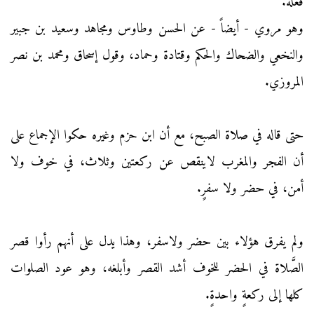
فعله.
وهو مروي - أيضاً - عن الحسن وطاوس ومجاهد وسعيد بن جبير
والنخعي والضحاك والحكم وقتادة وحماد، وقول إسحاق ومحمد بن نصر
المروزي.
حتى قاله في صلاة الصبح، مع أن ابن حزم وغيره حكوا الإجماع على
أن الفجر والمغرب لاينقص عن ركعتين وثلاث، في خوف ولا
أمن، في حضر ولا سفرٍ.
ولم يفرق هؤلاء بين حضر ولاسفر، وهذا يدل على أنهم رأوا قصر
الصَّلاة في الحضر للخوف أشد القصر وأبلغه، وهو عود الصلوات
كلها إلى ركعةٍ واحدةٍ.