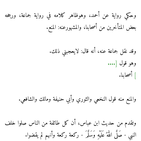
وحكي رواية عن أحمد، وهوظاهر كلامه في رواية جماعة، ورجحه
بعض المتأخرين من أصحابنا، والمشهورعنه: المنع.
وقد نقل جماعة عنه، أنه قال: لايعجبني ذلك.
وهو قول
[....
]
أصحابنا.
والمنع منه قول النخعي والثوري وأبي حنيفة ومالك والشافعي.
وتقدم من حديث ابن عباس، أن كل طائفة من الناس صلوا خلف
النبي - صَلَّى اللهُ عَلَيْهِ وَسَلَّمَ - ركعة ركعة وأنهم لم يقضوا.