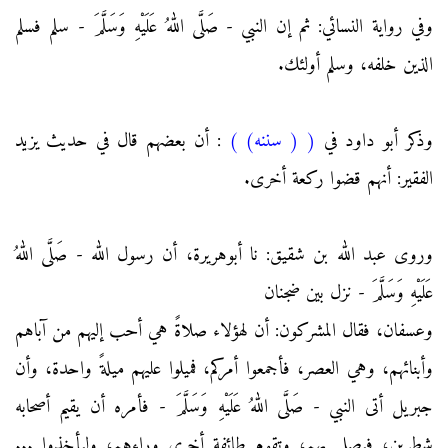
وفي رواية النسائي: ثم إن النبي - صَلَّى اللهُ عَلَيْهِ وَسَلَّمَ - سلم فسلم
الذين خلفه، وسلم أولئك.
وذكر أبو داود في
(
( سننه)
)
: أن بعضهم قال في حديث يزيد
الفقير: أنهم قضوا ركعة أخرى.
وروى عبد الله بن شقيق: نا أبوهريرة، أن رسول الله - صَلَّى اللهُ
عَلَيْهِ وَسَلَّمَ - نزل بين ضجنان
وعسفان، فقال المشركون: أن لهؤلاء صلاةً هي أحب إليهم من آباهم
وأبنائهم، وهي العصر، فأجمعوا أمركم، فميلوا عليهم ميلةً واحدة، وأن
جبريل أتى النبي - صَلَّى اللهُ عَلَيْهِ وَسَلَّمَ - فأمره أن يقيم أصحابه
شطرين، فيصلي بهم، وتقوم طائفة أخرى وراءهم، وليأخذوا ...