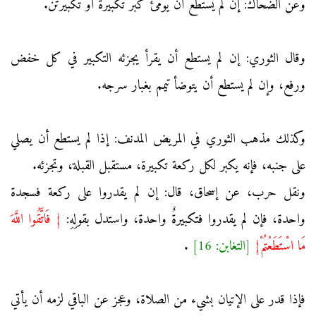
وعن الضحاك: إن لم يستطع أن يومئ كبر تكبيرة أو تكبيرتن.
وقال الثوري: إن لم يستطع أن يقرأ يجزئه التكبير في كل خفض
ورفع، وإن لم يستطع أن يتوضأ تيمم بغبار سرجه.
وكذلك مذهب الثوري في المريض المدنف: إذا لم يستطع أن يصلي
على جنبه، فإنه يكبر لكل ركعة تكبيرة، مستقبل القبلة، وتجزئه.
ونقل حرب، عن إسحاق، قال: إن لم يقدروا على ركعة فسجدة
واحدة، فإن لم يقدروا فتكبيرةٌ واحدة، واستدل بقولِهِ:
{ فَاتَّقُوا اللَّهَ
مَا اسْتَطَعْتُمْ}
[التغابن: 16]
.
فإذا قدر على الإتيان بشيء من الصلاة، وعجز عن الباقي لزمه أن يأتي