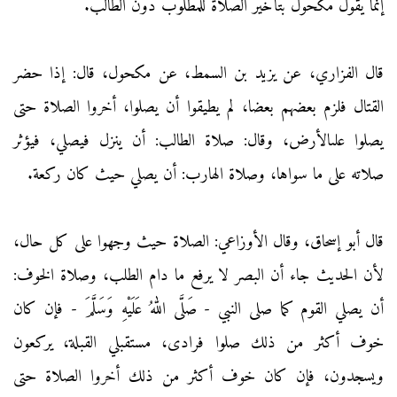
إنما يقول مكحول بتأخير الصلاة للمطلوب دون الطالب.
قال الفزاري، عن يزيد بن السمط، عن مكحول، قال: إذا حضر
القتال فلزم بعضهم بعضا، لم يطيقوا أن يصلوا، أخروا الصلاة حتى
يصلوا علىالأرض، وقال: صلاة الطالب: أن ينزل فيصلي، فيؤثر
صلاته على ما سواها، وصلاة الهارب: أن يصلي حيث كان ركعة.
قال أبو إسحاق، وقال الأوزاعي: الصلاة حيث وجهوا على كل حال،
لأن الحديث جاء أن البصر لا يرفع ما دام الطلب، وصلاة الخوف:
أن يصلي القوم كما صلى النبي - صَلَّى اللهُ عَلَيْهِ وَسَلَّمَ - فإن كان
خوف أكثر من ذلك صلوا فرادى، مستقبلي القبلة، يركعون
ويسجدون، فإن كان خوف أكثر من ذلك أخروا الصلاة حتى