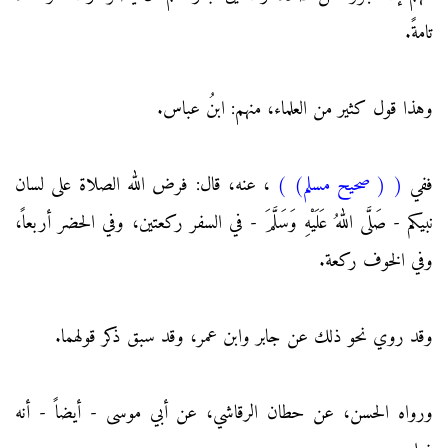
تامةً.
وهذا قول كثير من العلماء، منهم: ابنُ عباس.
ففي
(
( صحيح مسلم)
)
، عنه، قال: فرض الله الصلاة على لسان
نبيكم - صَلَّى اللهُ عَلَيْهِ وَسَلَّمَ - في السفر ركعتين، وفي الحضر أربعاً،
وفي الخوف ركعة.
وقد روي نحو ذلك عن جابر وابن عمر، وقد سبق ذكر قولهما.
ورواه الحسن، عن حطان الرقاشي، عن أبي موسى - أيضاً - أنه