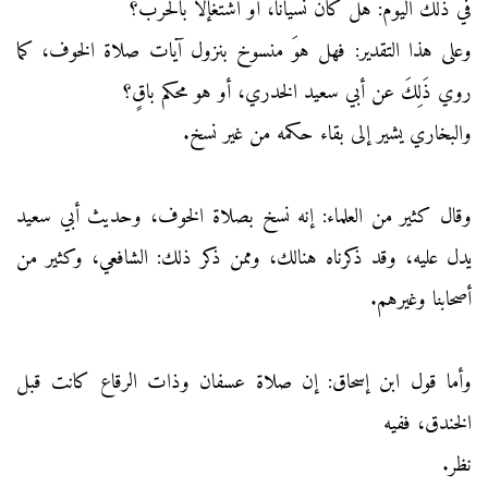
في ذلك اليوم: هل كان نسياناً، أو اشتغإلاّ بالحرب؟
وعلى هذا التقدير: فهل هوَ منسوخ بنزول آيات صلاة الخوف، كما
روي ذَلِكَ عن أبي سعيد الخدري، أو هو محكم باقٍ؟
والبخاري يشير إلى بقاء حكمه من غير نسخ.
وقال كثير من العلماء: إنه نسخ بصلاة الخوف، وحديث أبي سعيد
يدل عليه، وقد ذكرناه هنالك، وممن ذكر ذلك: الشافعي، وكثير من
أصحابنا وغيرهم.
وأما قول ابن إسحاق: إن صلاة عسفان وذات الرقاع كانت قبل
الخندق، ففيه
نظر.