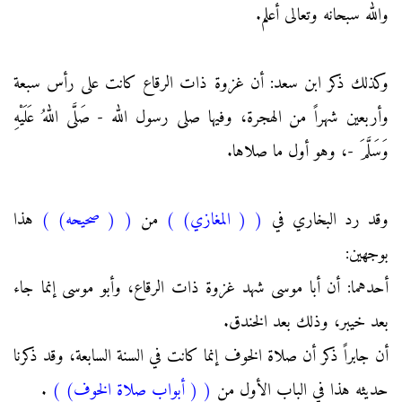
والله سبحانه وتعالى أعلم.
وكذلك ذكر ابن سعد: أن غزوة ذات الرقاع كانت على رأس سبعة
وأربعين شهراً من الهجرة، وفيها صلى رسول الله - صَلَّى اللهُ عَلَيْهِ
وَسَلَّمَ -، وهو أول ما صلاها.
وقد رد البخاري في
(
( المغازي)
)
من
(
( صحيحه)
)
هذا
بوجهين:
أحدهما: أن أبا موسى شهد غزوة ذات الرقاع، وأبو موسى إنما جاء
بعد خيبر، وذلك بعد الخندق.
أن جابراً ذكر أن صلاة الخوف إنما كانت في السنة السابعة، وقد ذكرنا
حديثه هذا في الباب الأول من
(
( أبواب صلاة الخوف)
)
.