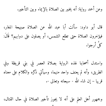
وعن أحمد رواية: أنه يخير بين الصلاة بالإيماء وبين التأخير.
قال أبو داود: سألت أبا عبد الله عن الصلاة صبيحة المغار،
فيؤخرون الصلاة حتى تطلع الشمس، أو يصلون على دوابهم؟ قَالَ:
كلٌ أرجوا.
واستدل أصحابنا لهذه الرواية بصلاة العصر فِي بني قريظة وفي
الطريق، وأنه لم يعنف واحد منهما، وسيأتي ذكره والكلام على معناه
قريبا – إن شاء الله - سبحانه وتعالى -.
وجمهور أهل العلم على أنه لا يجوز تأخير الصلاة في حال القتال،