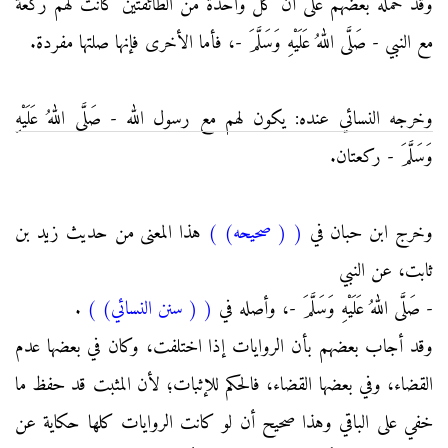
وقد حمله بعضهم على أن كل واحدة من الطائفتين كانت لهم ركعة
مع النبي - صَلَّى اللهُ عَلَيْهِ وَسَلَّمَ -، فأما الأخرى فإنها صلتها مفردة.
وخرجه النسائي عنده: يكون لهم مع رسول الله - صَلَّى اللهُ عَلَيْهِ
وَسَلَّمَ - ركعتان.
وخرج ابن حبان في
(
( صحيحه)
)
هذا المعنى من حديث زيد بن
ثابت، عن النبي
- صَلَّى اللهُ عَلَيْهِ وَسَلَّمَ -، وأصله في
(
( سنن النسائي)
)
.
وقد أجاب بعضهم بأن الروايات إذا اختلفت، وكان في بعضها عدم
القضاء، وفي بعضها القضاء، فالحكم للإثبات؛ لأن المثبت قد حفظ ما
خفي على الباقي وهذا صحيح أن لو كانت الروايات كلها حكاية عن