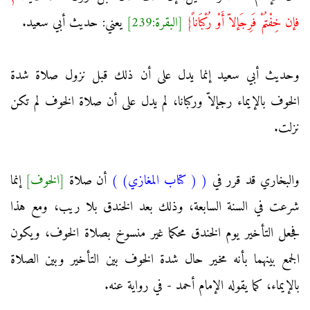
فإن خِفْتُمْ فَرِجَإلاّ أَوْ رُكْبَاناً}
[البقرة:239]
يعني: حديث أبي سعيد.
وحديث أبي سعيد إنما يدل على أن ذلك قبل نزول صلاة شدة
الخوف بالإيماء رجإلاّ وركبانا، لم يدل على أن صلاة الخوف لم تكن
نزلت.
والبخاري قد قرر في
(
( كتاب المغازي)
)
أن صلاة
[الخوف]
إنما
شرعت في السنة السابعة، وذلك بعد الخندق بلا ريب، ومع هذا
فجعل التأخير يوم الخندق محكما غير منسوخ بصلاة الخوف، ويكون
الجمع بينهما بأنه مخير حال شدة الخوف بين التأخير وبين الصلاة
بالإيماء، كما يقوله الإمام أحمد - في رواية عنه.