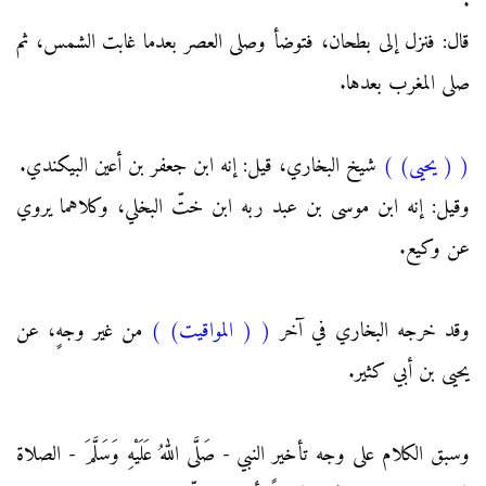
.
قال: فنزل إلى بطحان، فتوضأ وصلى العصر بعدما غابت الشمس، ثم
صلى المغرب بعدها.
(
( يحيى)
)
شيخ البخاري، قيل: إنه ابن جعفر بن أعين البيكندي.
وقيل: إنه ابن موسى بن عبد ربه ابن ختّ البخلي، وكلاهما يروي
عن وكيع.
وقد خرجه البخاري في آخر
(
( المواقيت)
)
من غير وجهٍ، عن
يحيى بن أبي كثير.
وسبق الكلام على وجه تأخير النبي - صَلَّى اللهُ عَلَيْهِ وَسَلَّمَ - الصلاة