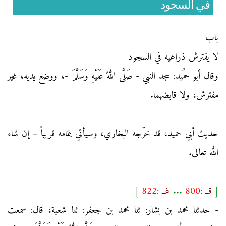
في السجود
باب
لا يفترش ذراعيه في السجود
وقال أبو حمُيد: سجد النبي - صَلَّى اللهُ عَلَيْهِ وَسَلَّمَ -، ووضع يديه، غير
مفترش، ولا قابضهما.
حديث أبي حميد، قد خرّجه البخاري، وسيأتي بتمامه قريباً – إن شاء
الله تعالى.
[
قــ
:
800
...
غــ
:
822
]
- حدثنا محمد بن بشار: ثنا محمد بن جعفر: ثنا شعبة، قال: سمعت