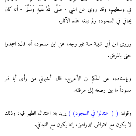
في وسطهم، وقد روي عن النبي - صَلَّى اللهُ عَلَيْهِ وَسَلَّمَ - أنه كان
يجافي في السجود، ولم تبلغه هذه الآثار.
وروى ابن أبي شيبة منة غير وجه، عن ابن مسعود، أنه قال: اسجدوا
حتى بالمرفق.
وبإسناده، عن الحكم بن الأعرج، قال: أخبرني من رأى أبا ذر
مسوداً ما بين رصغه إلى مرفقه.
وقوله:
(
( اعتدلوا في السجود)
)
يريد به: اعتدال الظهر فيه، وذلك
لا يكون مع افتراش الذراعين، إنما يكون مع التجافي.