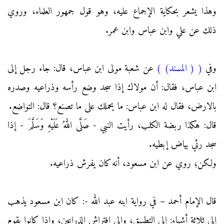
وهذا يشعر بحكاية الإجماع عليه، وهو قول جمهور العلماء، وروي
ذلك عن علي وابن عباس وابن عمر.
وفي
(
( المسند)
)
عن شعبة مولى ابن عباس، قال: جاء رجل إلى
ابن عباس، فقال: أن مولاك إذا سجد وضع رأسه وذراعيه وصدره
بالارض، فقال له ابن عباس: ما يحملك على ما تصنع؟ قال: التواضع.
قال: هكذا ربضة الكلب، رأيت النبي - صَلَّى اللهُ عَلَيْهِ وَسَلَّمَ - إذا
سجد رئي بياض إبطيه.
ولكن؛ روي عن ابن مسعود، أنه كان يفرش ذراعيه.
قال الإمام أحمد – في رواية ابنه عبد الله -: كان ابن مسعود يذهب
إلى ثلاثة أشياء: إلى التطبيق، وإلى افتراش الذراعين، وإذا كانوا يقوم