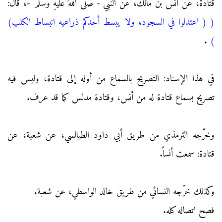
قتادة، عن أنس بن مالك، عن النبي - صَلَّى اللهُ عَلَيْهِ وَسَلَّمَ -، قال:
(
( اعتدلوا في السجود، ولا يبسط أحدكم ذراعيه انبساط الكلب)
.
)
في هذا الإسناد: التصريح بالسماع من أوله إلى قتادة، وليس فيه
تصريح بسماع قتادة له من أنس، وقتادة مدلس كما قد عرف.
وخرّجه الترمذي من طريق أبي داود الطيالسي، عن شعبة، عن
قتادة: سمعت أنساً.
وكذلك خرّجه النسائي من طريق خالد الواسطي، عن شعبة.
فصح اتصاله كله.